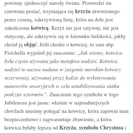
powinny zjednoczyć narody świata. Przewodzi im
krzyża
czerwona postać, trzymająca się
utworzonego
przez czarną, zakrzywioną linię, która na dole jest
kotwicą
zakończona
. Krzyż nie jest sztywny, nie jest
statyczny, ale zakrzywia się w kierunku ludzkości, jakby
objąć
chciał ją
. Jeśli chodzi o kotwicę, to sam abp
Fisichella wyjaśnił jej znaczenie:
„Jak wiemy, kotwica
była często używana jako metafora nadziei. Kotwica
nadziei to nazwa nadana w żargonie morskim kotwicy
rezerwowej, używanej przez łodzie do wykonywania
manewrów awaryjnych w celu ustabilizowania statku
podczas sztormów”.
Znaczenie tego symbolu w logo
Jubileuszu jest jasne: właśnie w najtrudniejszych
chwilach musimy polegać na kotwicy, która zapewni nam
bezpieczeństwo i zagwarantuje zbawienie, a która
Krzyża
symbolu Chrystusa
kotwica byłaby lepsza od
,
i