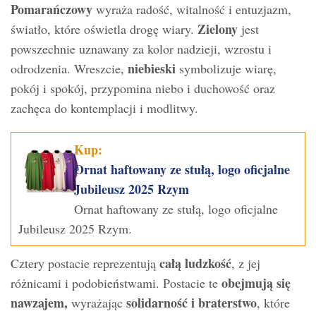
Pomarańczowy
wyraża radość, witalność i entuzjazm,
Zielony
światło, które oświetla drogę wiary.
jest
powszechnie uznawany za kolor nadzieji, wzrostu i
niebieski
odrodzenia. Wreszcie,
symbolizuje wiarę,
pokój i spokój, przypomina niebo i duchowość oraz
zachęca do kontemplacji i modlitwy.
Kup:
Ornat haftowany ze stułą, logo oficjalne
Jubileusz 2025 Rzym
Ornat haftowany ze stułą, logo oficjalne
Jubileusz 2025 Rzym.
całą ludzkość
Cztery postacie reprezentują
, z jej
obejmują się
różnicami i podobieństwami. Postacie te
nawzajem,
solidarność i braterstwo
wyrażając
, które