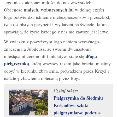
Jego nieskończonej miłości do nas wszystkich?
małych, wzburzonych fal
Obecność
w dolnej części
logo potwierdza istnienie niebezpieczeństw i przeszkód,
tych osobistych perypetii i wydarzeń na świecie, które
sprawiają, że życie każdego z nas nie zawsze jest łatwe.
W związku z powyższym logo nabiera wyraźnego
znaczenia a Jubileusz, ze swoimi dwunastoma
długą
miesiącami ceremonii i inicjatyw, staje się
pielgrzymką
, którą wszyscy razem jako bracia, musimy
odbyć w kierunku zbawienia, prowadzeni przez Krzyż i
nadzieję zbawienia obiecaną przez Boga.
Czytaj także:
Pielgrzymka do Siedmiu
Kościołów: szlaki
pielgrzymkowe podczas