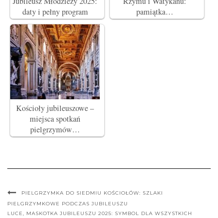
Jubileusz Młodzieży 2025:
Rzymu i Watykanu:
daty i pełny program
pamiątka…
Kościoły jubileuszowe –
miejsca spotkań
pielgrzymów…
PIELGRZYMKA DO SIEDMIU KOŚCIOŁÓW: SZLAKI
PIELGRZYMKOWE PODCZAS JUBILEUSZU
LUCE, MASKOTKA JUBILEUSZU 2025: SYMBOL DLA WSZYSTKICH