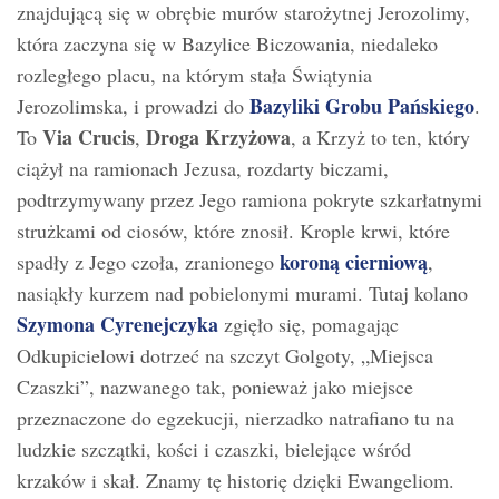
znajdującą się w obrębie murów starożytnej Jerozolimy,
która zaczyna się w Bazylice Biczowania, niedaleko
rozległego placu, na którym stała Świątynia
Bazyliki Grobu Pańskiego
Jerozolimska, i prowadzi do
.
Via Crucis
Droga Krzyżowa
To
,
, a Krzyż to ten, który
ciążył na ramionach Jezusa, rozdarty biczami,
podtrzymywany przez Jego ramiona pokryte szkarłatnymi
strużkami od ciosów, które znosił. Krople krwi, które
koroną cierniową
spadły z Jego czoła, zranionego
,
nasiąkły kurzem nad pobielonymi murami. Tutaj kolano
Szymona Cyrenejczyka
zgięło się, pomagając
Odkupicielowi dotrzeć na szczyt Golgoty, „Miejsca
Czaszki”, nazwanego tak, ponieważ jako miejsce
przeznaczone do egzekucji, nierzadko natrafiano tu na
ludzkie szczątki, kości i czaszki, bielejące wśród
krzaków i skał. Znamy tę historię dzięki Ewangeliom.