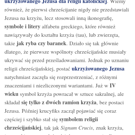
ukrzyżowanego Jezusa dla religii katolickiej
. Wiemy
również, że pierwsi chrześcijanie nigdy nie przedstawiali
Jezusa na krzyżu, lecz stosowali inną ikonografię,
symbole i litery
alfabetu greckiego, które również
nawiązywały do kształtu krzyża (tau), lub zwierzęta,
jak ryba czy baranek
takie
. Działo się tak głównie
dlatego, że pierwsze wspólnoty chrześcijańskie musiały
ukrywać się przed prześladowaniami. Jednak po uznaniu
ukrzyżowanego Jezusa
religii chrześcijańskiej, postać
natychmiast zaczęła się rozprzestrzeniać, z różnymi
IV
znaczeniami i niezliczonymi wariantami. Już w
wieku
symbol krzyża powracał w sztuce sakralnej, ale
się tylko z dwóch ramion krzyża
składał
, bez postaci
Jezusa. Później krucyfiks zaczął pojawiać się coraz
symbolem religii
częściej i szybko stał się
chrześcijańskiej
, tak jak
Signum Crucis
, znak krzyża,