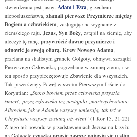
Adam i Ewa
stwierdzenia jest jasny:
, grzechem
złamali pierwsze Przymierze między
nieposłuszeństwa,
Bogiem a człowiekiem
, zasługując na wygnanie z
Jezus, Syn Boży
ziemskiego raju.
, zstąpił na ziemię, aby
przywrócić dawne przymierze i
uleczyć tę ranę,
odnowić je swoją ofiarą
Krew Nowego Adama
.
,
przelana na skalistym gruncie Golgoty, obmywa szczątki
Pierwszego Człowieka, pogrzebane w zimnej ziemi, i w
ten sposób przypieczętowuje Zbawienie dla wszystkich.
Tak pisze święty Paweł w swoim Pierwszym Liście do
Koryntian: „
Skoro bowiem przez człowieka przyszła
śmierć, przez człowieka też nastąpiło zmartwychwstanie.
Albowiem jak w Adamie wszyscy umierają, tak też w
Chrystusie wszyscy zostaną ożywieni
” (1 Kor 15, 21-22).
Z tego też powodu w przedstawieniach Jezusa na krzyżu
czaszka prawie zawsze pojawia się u stóp
na Golgocie