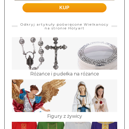
KUP
Odkryj artykuły poświęcone Wielkanocy
na stronie Holyart
Różańce i pudełka na różańce
Figury z żywicy