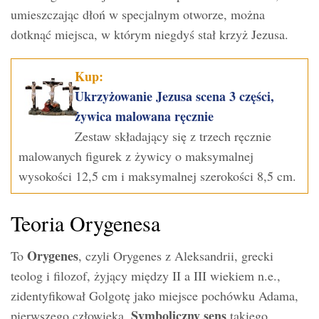
umieszczając dłoń w specjalnym otworze, można
dotknąć miejsca, w którym niegdyś stał krzyż Jezusa.
Kup:
Ukrzyżowanie Jezusa scena 3 części,
żywica malowana ręcznie
Zestaw składający się z trzech ręcznie
malowanych figurek z żywicy o maksymalnej
wysokości 12,5 cm i maksymalnej szerokości 8,5 cm.
Teoria Orygenesa
Orygenes
To
, czyli Orygenes z Aleksandrii, grecki
teolog i filozof, żyjący między II a III wiekiem n.e.,
zidentyfikował Golgotę jako miejsce pochówku Adama,
Symboliczny sens
pierwszego człowieka.
takiego