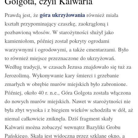
Golgota, czyli Kalwaria
góra ukrzyżowania
Prawdą jest, że
również miała
kształt przypominający czaszkę, zaokrągloną i
pozbawioną włosów. W starożytności służył jako
kamieniołom, później został pokryty ogrodami
warzywnymi i ogrodowymi, a także cmentarzami. Było
to również miejsce przeznaczone do ukrzyżowań.
Według tradycji, w czasach Jezusa znajdowało się tuż za
Jerozolimą. Wykonywanie kary śmierci i grzebanie
zmarłych w obrębie murów miejskich było zabronione.
Później, około 40 r. n.e., Góra Golgota została włączona
do nowych murów miejskich. Nawet w starożytności nie
była zbyt wysoka i z biegiem wieków schodziła w dół, aż
niemal całkowicie zniknęła. Dziś fragment skały
Kalwarii można zobaczyć wewnątrz Bazyliki Grobu
Pańskiego. Skała jest widoczna przez szklane okno, a