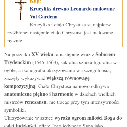
Kup:
Krucyfiks drewno Leonardo malowane
Val Gardena
Krucyfiks i ciało Chrystusa są najpierw
rzeźbione; następnie ciało Chrystusa jest malowane
ręcznie.
XV wieku
Soborem
Na początku
, a następnie wraz z
Trydenckim
(1545-1563), sakralna sztuka figuralna w
ogóle, a ikonografia ukrzyżowania w szczególności,
większą równowagę
zaczęły wykazywać
kompozycyjną
. Ciało Chrystusa na nowo odkrywa
anatomiczne piękno i harmonię
w dziełach wielkich
renesansu
mistrzów
, nie tracąc przy tym intensywności
symboliki.
wyraża ogrom miłości Boga do
Ukrzyżowanie w sztuce
całej ludzkości
, ofiarę Jego jedynego Syna jako