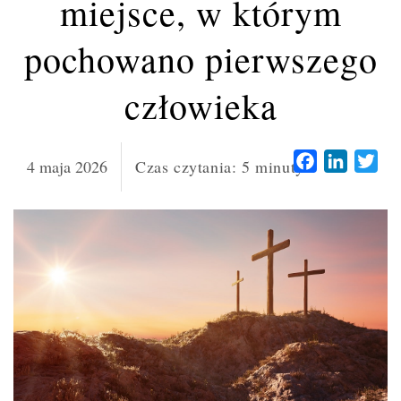
miejsce, w którym
pochowano pierwszego
człowieka
Facebook
LinkedI
Twi
4 maja 2026
Czas czytania:
5
minuty