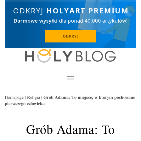
Skip
to
content
Toggle
Navigation
Grób Adama: To miejsce, w którym pochowano
Homepage
|
Religia
|
pierwszego człowieka
Grób Adama: To