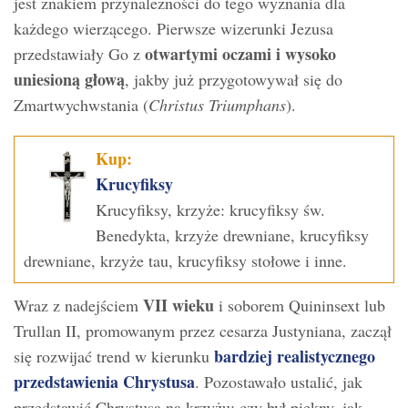
jest znakiem przynależności do tego wyznania dla
każdego wierzącego. Pierwsze wizerunki Jezusa
otwartymi oczami i wysoko
przedstawiały Go z
uniesioną głową
, jakby już przygotowywał się do
Zmartwychwstania (
Christus Triumphans
).
Kup:
Krucyfiksy
Krucyfiksy, krzyże: krucyfiksy św.
Benedykta, krzyże drewniane, krucyfiksy
drewniane, krzyże tau, krucyfiksy stołowe i inne.
VII wieku
Wraz z nadejściem
i soborem Quininsext lub
Trullan II, promowanym przez cesarza Justyniana, zaczął
bardziej realistycznego
się rozwijać trend w kierunku
przedstawienia Chrystusa
. Pozostawało ustalić, jak
przedstawić Chrystusa na krzyżu: czy był piękny, jak