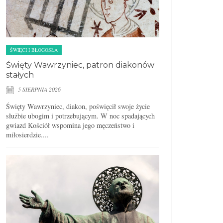
ŚWIĘCI I BŁOGOSŁA
Święty Wawrzyniec, patron diakonów
stałych
5 SIERPNIA 2026
Święty Wawrzyniec, diakon, poświęcił swoje życie
służbie ubogim i potrzebującym. W noc spadających
gwiazd Kościół wspomina jego męczeństwo i
miłosierdzie....