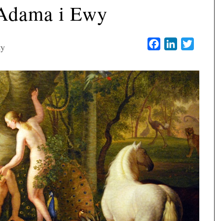
 Adama i Ewy
Facebook
LinkedIn
Twitter
ty