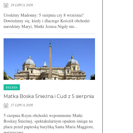
29 LIPCA 2026
Urodziny Madonny: 5 sierpnia czy 8 września?
Dowiedzmy się, kiedy i dlaczego Kościół obchodzi
narodziny Maryi, Matki Jezusa Nigdy nie...
RELIGIA
Matka Boska Śnieżna i Cud z 5 sierpnia
27 LIPCA 2026
5 sierpnia Rzym obchodzi wspomnienie Matki
Boskiej Śnieżnej, spektakularnym opadem śniegu na
placu przed papieską bazyliką Santa Maria Maggiore,
poświęconą...