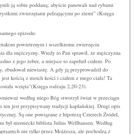
zynili ją sobie poddaną; abyście panowali nad rybami
ystkimi zwierzętami pełzającymi po ziemi” (Księga
o samego epizodu:
 ptakom powietrznym i wszelkiemu zwierzęciu
nia dla mężczyzny. Wtedy to Pan sprawił, że mężczyzna
jedno z jego żeber, a miejsce to zapełnił ciałem. Po
, zbudował niewiastę. A gdy ją przyprowadził do
est kością z moich kości i ciałem z mego ciała! Ta
została wzięta”(Księga rodzaju 2,20-23).
onieważ według niego Bóg stworzył świat w przeciągu
 ten jest przypisywany tradycji kapłańskiej. Drugi opis
stycznej. Są one powiązane z hipotezą Czterech Źródeł,
m był niemiecki biblista Julius Wellhausen. Według
napisanych nie tylko przez Mojżesza, ale pochodzą z