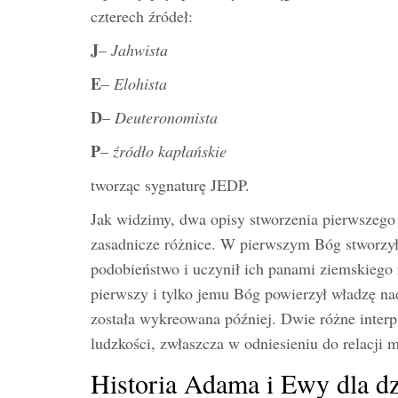
czterech źródeł:
J
–
Jahwista
E
–
Elohista
D
–
Deuteronomista
P
–
źródło kapłańskie
tworząc sygnaturę JEDP.
Jak widzimy, dwa opisy stworzenia pierwszego
zasadnicze różnice. W pierwszym Bóg stworzył
podobieństwo i uczynił ich panami ziemskiego 
pierwszy i tylko jemu Bóg powierzył władzę nad
została wykreowana później. Dwie różne interpr
ludzkości, zwłaszcza w odniesieniu do relacji
Historia Adama i Ewy dla dz