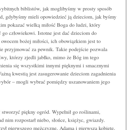
wybitnych biblistów, jak moglibyśmy w prosty sposób
d, gdybyśmy mieli opowiedzieć ją dzieciom, jak byśmy
im pokazać wielką miłość Boga do ludzi, który
ć go człowiekowi. Istotne jest dać dzieciom do
t owocem bożej miłości, ich obowiązkiem jest to
 nie przyjmować za pewnik. Takie podejście pozwala
y, którzy zjedli jabłko, mimo że Bóg im tego
mienia się wszystkimi innymi pięknymi i smacznymi
ażną kwestią jest zasugerowanie dzieciom zagadnienia
 wybór – mogli wybrać pomiędzy uszanowaniem jego
 stworzyć piękny ogród. Wypełnił go roślinami,
d nim rozpostarł niebo, słońce, księżyc, gwiazdy.
orzył pierwszego mężczyznę, Adama i pierwszą kobietę,