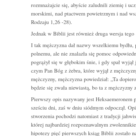
rozmnażajcie się, abyście zaludnili ziemię i uc
morskimi, nad ptactwem powietrznym i nad wsz
Rodzaju 1,26 -28).
Jednak w Biblii jest również druga wersja teg
I tak mężczyzna dał nazwy wszelkiemu bydłu,
polnemu, ale nie znalazła się pomoc odpowied
pogrążył się w głębokim śnie, i gdy spał wyjął 
czym Pan Bóg z żebra, które wyjął z mężczyzny
mężczyzny, mężczyzna powiedział: „Ta dopiero j
będzie się zwała niewiastą, bo ta z mężczyzny 
Pierwszy opis nazywany jest Heksaemeronem p
sześciu dni, zaś w dniu siódmym odpoczął. Opis
stworzenia pochodzi natomiast z tradycji jahwi
której najbardziej rozpoznawalnym zwolennikie
hipotezy pięć pierwszych ksiąg Biblii zostało 