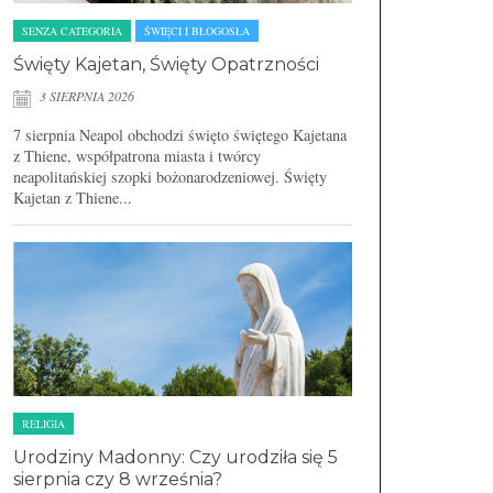
SENZA CATEGORIA
ŚWIĘCI I BŁOGOSŁA
Święty Kajetan, Święty Opatrzności
3 SIERPNIA 2026
7 sierpnia Neapol obchodzi święto świętego Kajetana
z Thiene, współpatrona miasta i twórcy
neapolitańskiej szopki bożonarodzeniowej. Święty
Kajetan z Thiene...
RELIGIA
Urodziny Madonny: Czy urodziła się 5
sierpnia czy 8 września?