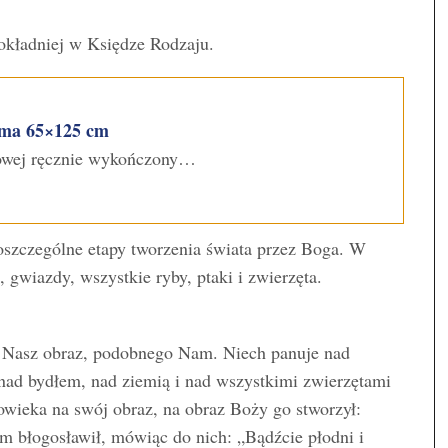
dokładniej w Księdze Rodzaju.
ama 65×125 cm
dowej ręcznie wykończony…
poszczególne etapy tworzenia świata przez Boga. W
, gwiazdy, wszystkie ryby, ptaki i zwierzęta.
 Nasz obraz, podobnego Nam. Niech panuje nad
ad bydłem, nad ziemią i nad wszystkimi zwierzętami
owieka na swój obraz, na obraz Boży go stworzył:
m błogosławił, mówiąc do nich: „Bądźcie płodni i