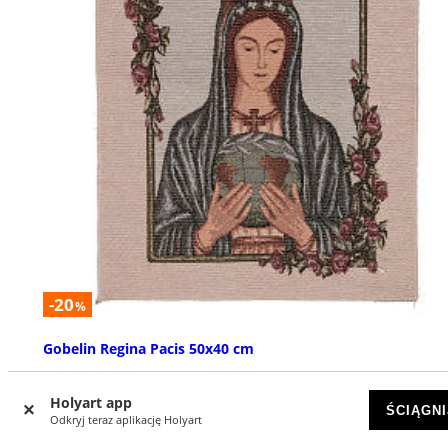
-20
%
Gobelin Regina Pacis 50x40 cm
DOSTĘPNY
Holyart app
ŚCIĄGNI
Odkryj teraz aplikację Holyart
zł 53,80
zł 67,25