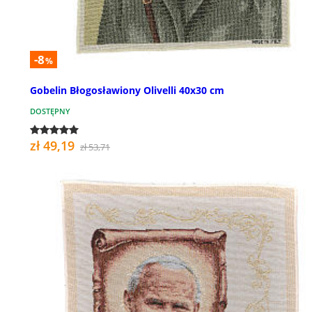
-8
%
Gobelin Błogosławiony Olivelli 40x30 cm
DOSTĘPNY
zł 49,19
zł 53,71