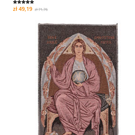
zł 49,19
zł 71,76