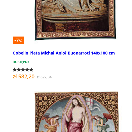
-7
%
Gobelin Pieta Michał Anioł Buonarroti 140x100 cm
DOSTĘPNY
zł 582,20
zł 627,34