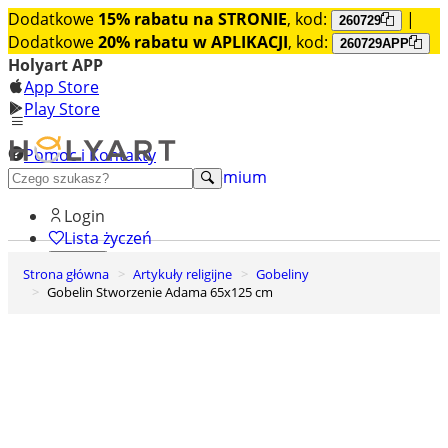
Dodatkowe
15% rabatu na STRONIE
, kod:
|
260729
Dodatkowe
20% rabatu w APLIKACJI
, kod:
260729APP
Holyart APP
App Store
Play Store
Pomoc i Kontakty
+48 222 922 860
Odkryj premium
Login
Lista życzeń
Strona główna
Artykuły religijne
Gobeliny
0
Gobelin Stworzenie Adama 65x125 cm
Koszyk