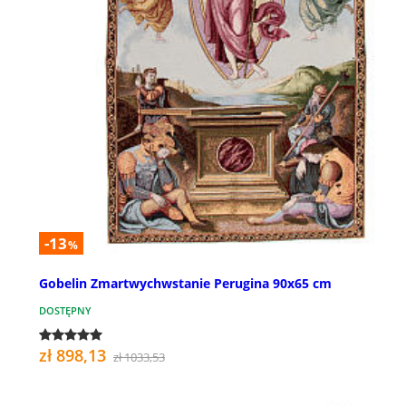
-13
%
Gobelin Zmartwychwstanie Perugina 90x65 cm
DOSTĘPNY
zł 898,13
zł 1033,53