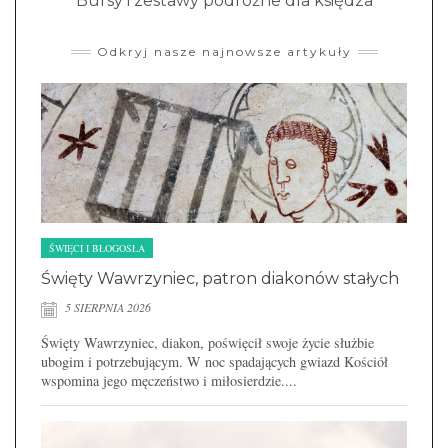
Bursy i zestawy podróżne dla księdza
Odkryj nasze najnowsze artykuły
ŚWIĘCI I BŁOGOSŁA
Święty Wawrzyniec, patron diakonów stałych
5 SIERPNIA 2026
Święty Wawrzyniec, diakon, poświęcił swoje życie służbie
ubogim i potrzebującym. W noc spadających gwiazd Kościół
wspomina jego męczeństwo i miłosierdzie....