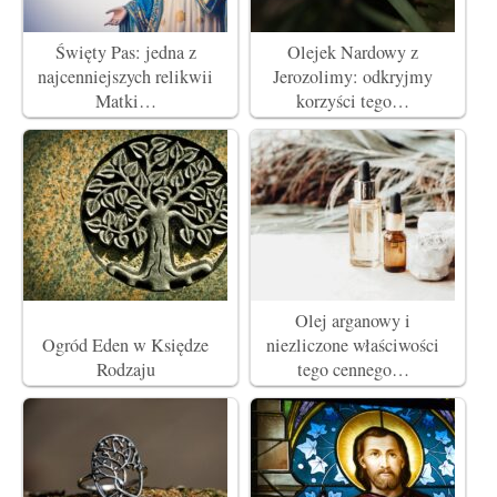
Święty Pas: jedna z
Olejek Nardowy z
najcenniejszych relikwii
Jerozolimy: odkryjmy
Matki…
korzyści tego…
Olej arganowy i
Ogród Eden w Księdze
niezliczone właściwości
Rodzaju
tego cennego…