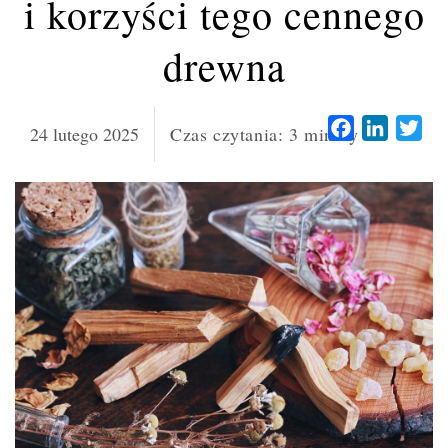
i korzyści tego cennego
drewna
Facebook
LinkedI
Twi
24 lutego 2025
Czas czytania:
3
minuty