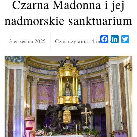
Czarna Madonna i jej
nadmorskie sanktuarium
Facebook
LinkedI
Twi
3 września 2025
Czas czytania:
4
minuty