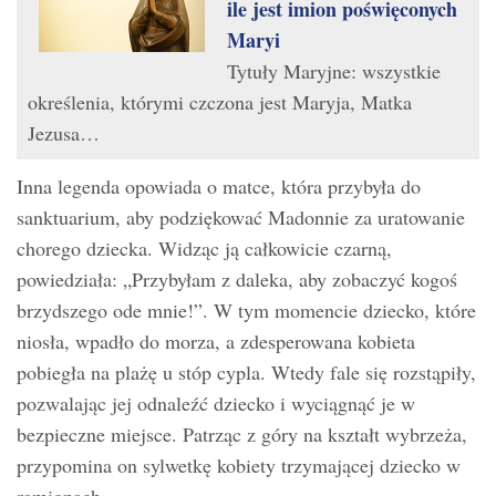
ile jest imion poświęconych
Maryi
Tytuły Maryjne: wszystkie
określenia, którymi czczona jest Maryja, Matka
Jezusa…
Inna legenda opowiada o matce, która przybyła do
sanktuarium, aby podziękować Madonnie za uratowanie
chorego dziecka. Widząc ją całkowicie czarną,
powiedziała: „Przybyłam z daleka, aby zobaczyć kogoś
brzydszego ode mnie!”. W tym momencie dziecko, które
niosła, wpadło do morza, a zdesperowana kobieta
pobiegła na plażę u stóp cypla. Wtedy fale się rozstąpiły,
pozwalając jej odnaleźć dziecko i wyciągnąć je w
bezpieczne miejsce. Patrząc z góry na kształt wybrzeża,
przypomina on sylwetkę kobiety trzymającej dziecko w
ramionach.