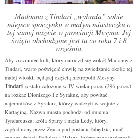
Madonna z Tindari „wybrała” sobie
miejsce spoczynku w małym miasteczku o
tej samej nazwie w prowincji Mesyna. Jej
święto obchodzone jest tu co roku 7 i 8
września.
Aby zrozumieć kult, który narodził się wokół Madonny z
Tindari, warto poświęcić chwilę na zwiedzanie okolic tej
małej wioski, będącej częścią metropolii Mesyny.
Tindari
zostało założone w IV wieku p.n.e. (396 p.n.e.)
na rozkaz Dionizego I z Syrakuz, aby powitać
najemników z Syrakuz, którzy walczyli w wojnie z
Kartaginą. Nazwa miasta pochodzi od imienia
Tyndareusza, króla Sparty i męża Ledy, który,
zapłodniony przez Zeusa pod postacią łabędzia, miał
czworo dzieci: Polluksa i Helenę, którzy zapoczątkowali