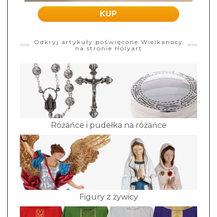
KUP
Odkryj artykuły poświęcone Wielkanocy
na stronie Holyart
Różańce i pudełka na różańce
Figury z żywicy