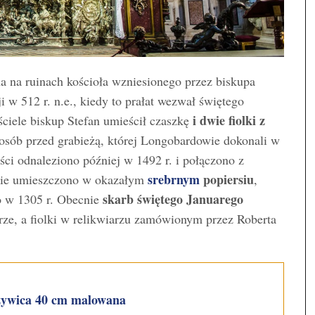
 na ruinach kościoła wzniesionego przez biskupa
 w 512 r. n.e., kiedy to prałat wezwał świętego
i dwie fiolki z
iele biskup Stefan umieścił czaszkę
sposób przed grabieżą, której Longobardowie dokonali w
ści odnaleziono później w 1492 r. i połączono z
srebrnym
popiersiu
asie umieszczono w okazałym
,
skarb świętego Januarego
 w 1305 r. Obecnie
rze, a fiolki w relikwiarzu zamówionym przez Roberta
żywica 40 cm malowana