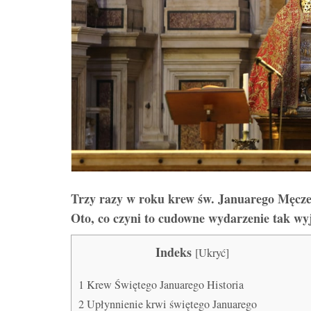
Trzy razy w roku krew św. Januarego Męczen
Oto, co czyni to cudowne wydarzenie tak w
Indeks
[
Ukryć
]
1
Krew Świętego Januarego Historia
2
Upłynnienie krwi świętego Januarego