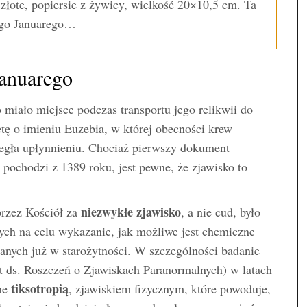
złote, popiersie z żywicy, wielkość 20×10,5 cm. Ta
tego Januarego…
Januarego
miało miejsce podczas transportu jego relikwii do
tę o imieniu Euzebia, w której obecności krew
legła upłynnieniu. Chociaż pierwszy dokument
pochodzi z 1389 roku, jest pewne, że zjawisko to
niezwykłe zjawisko
przez Kościół za
, a nie cud, było
ch na celu wykazanie, jak możliwe jest chemiczne
anych już w starożytności. W szczególności badanie
 ds. Roszczeń o Zjawiskach Paranormalnych) w latach
tiksotropią
ne
, zjawiskiem fizycznym, które powoduje,