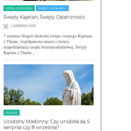
SENZA CATEGORIA
ŚWIĘCI I BŁOGOSŁA
Święty Kajetan, Święty Opatrzności
3 SIERPNIA 2026
7 sierpnia Neapol obchodzi święto świętego Kajetana
z Thiene, współpatrona miasta i twórcy
neapolitańskiej szopki bożonarodzeniowej. Święty
Kajetan z Thiene...
RELIGIA
Urodziny Madonny: Czy urodziła się 5
sierpnia czy 8 września?