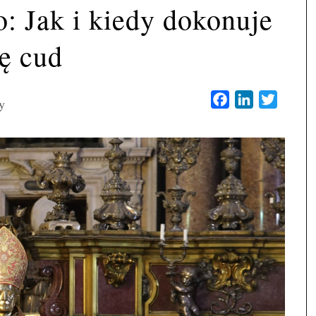
: Jak i kiedy dokonuje
ię cud
Facebook
LinkedIn
Twitter
y