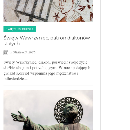
ŚWIĘCI I BŁOGOSŁA
Święty Wawrzyniec, patron diakonów
stałych
5 SIERPNIA 2026
Święty Wawrzyniec, diakon, poświęcił swoje życie
służbie ubogim i potrzebującym. W noc spadających
gwiazd Kościół wspomina jego męczeństwo i
miłosierdzie....