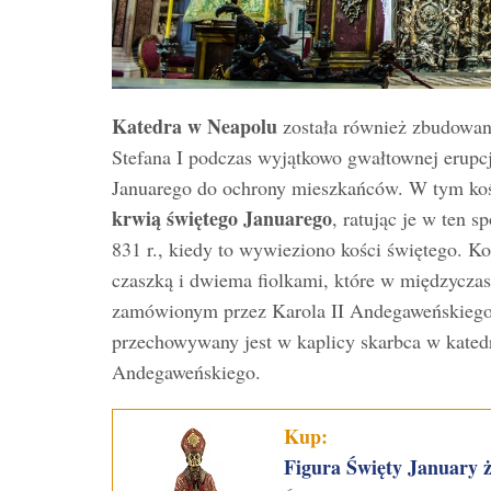
Katedra w Neapolu
została również zbudowana
Stefana I podczas wyjątkowo gwałtownej erupcji
Januarego do ochrony mieszkańców. W tym kośc
krwią świętego Januarego
, ratując je w ten 
831 r., kiedy to wywieziono kości świętego. Ko
czaszką i dwiema fiolkami, które w międzycz
zamówionym przez Karola II Andegaweńskiego
przechowywany jest w kaplicy skarbca w kated
Andegaweńskiego.
Kup:
Figura Święty January 