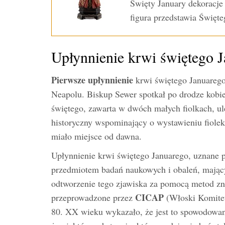
Święty January dekoracje 
figura przedstawia Świę
Upłynnienie krwi świętego 
Pierwsze upłynnienie
krwi świętego Januarego 
Neapolu. Biskup Sewer spotkał po drodze kobie
świętego, zawarta w dwóch małych fiolkach, u
historyczny wspominający o wystawieniu fiolek 
miało miejsce od dawna.
Upłynnienie krwi świętego Januarego, uznane 
przedmiotem badań naukowych i obaleń, mający
odtworzenie tego zjawiska za pomocą metod zn
CICAP
przeprowadzone przez
(Włoski Komitet
80. XX wieku wykazało, że jest to spowodowa