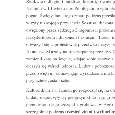
Relikwia o długiej i burzliwej historii, równie
Neapolu w III wieku n.e. Po objęciu urzędu bi
pogan. Święty Januarego zmarł podczas prześl
wizyty u swojego przyjaciela Sossusa, diakona
uwięziony przez sędziego Dragoniusa, prokonsu
Dezyderiuszem i diakonem Festusem. Trzech inn
odważyli się zaprotestować przeciwko decyzji s
Akucjusz. Skazany na rozszarpanie przez lwy (
zamienił karę na ścięcie, zdając sobie sprawę z 
cieszyli się wśród ludności. Ludowa pobożność 
przed świętym, odmawiając wyrządzenia mu krz
przyjaciele zostali ścięci.
Kult relikwii św. Januarego rozpoczął się na d
tą datą rozpoczęły się pielgrzymki do jego gr
przeniesiono jego szczątki z grobowca w Agro 
trzęsień ziemi i wybuch
szczególnie podczas