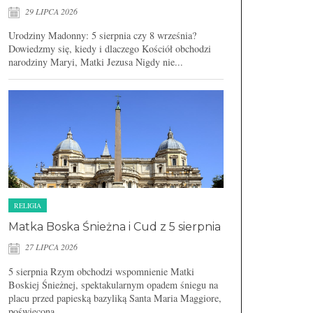
29 LIPCA 2026
Urodziny Madonny: 5 sierpnia czy 8 września?
Dowiedzmy się, kiedy i dlaczego Kościół obchodzi
narodziny Maryi, Matki Jezusa Nigdy nie...
RELIGIA
Matka Boska Śnieżna i Cud z 5 sierpnia
27 LIPCA 2026
5 sierpnia Rzym obchodzi wspomnienie Matki
Boskiej Śnieżnej, spektakularnym opadem śniegu na
placu przed papieską bazyliką Santa Maria Maggiore,
poświęconą...