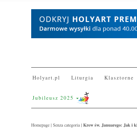
Skip
to
content
Holyart.pl
Liturgia
Klasztorne
Jubileusz 2025
Krew św. Januarego: Jak i k
Homepage
|
Senza categoria
|