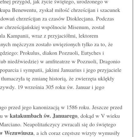
 pełnej przygód, jak życie świętego, urodzonego w
skupa Benewentu, zyskał miłość chrześcijan i szacunek
adowań chrześcijan za czasów Dioklecjana. Podczas
 w chrześcijańskiej wspólnocie Misenum, został
la Kampanii, wraz z przyjaciółmi, lektorem
ych mężczyzn zostało uwięzionych tylko za to, że
ędziego: Prokulus, diakon Pozzuoli, Eutyches i
lub niedźwiedzie) w amfiteatrze w Pozzuoli, Dragonio
poparcia i sympatii, jakimi Januarius i jego przyjaciele
tłumaczyła tę zmianę historią, że zwierzęta uklękły
ywdy. 19 września 305 roku św. Januar i jego
ługo przed jego kanonizacją w 1586 roku. Jeszcze przed
katakumbach św. Januarego
obu w
, dokąd w V wieku
Marciano. Neapolitańczycy zwracali się do świętego
ów Wezuwiusza
, a ich coraz częstsze wizyty wymusiły