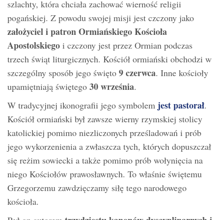
szlachty, która chciała zachować wierność religii
pogańskiej. Z powodu swojej misji jest czczony jako
założyciel i patron Ormiańskiego Kościoła
Apostolskiego
i czczony jest przez Ormian podczas
trzech świąt liturgicznych. Kościół ormiański obchodzi w
9 czerwca
szczególny sposób jego święto
. Inne kościoły
30 września
upamiętniają świętego
.
jest pastorał
W tradycyjnej ikonografii jego symbolem
.
Kościół ormiański był zawsze wierny rzymskiej stolicy
katolickiej pomimo niezliczonych prześladowań i prób
jego wykorzenienia a zwłaszcza tych, których dopuszczał
się reżim sowiecki a także pomimo prób wołynięcia na
niego Kościołów prawosławnych. To właśnie świętemu
Grzegorzemu zawdzięczamy siłę tego narodowego
kościoła.
trzydziestu kanonów dyscyplinarnych i
Był on autorem