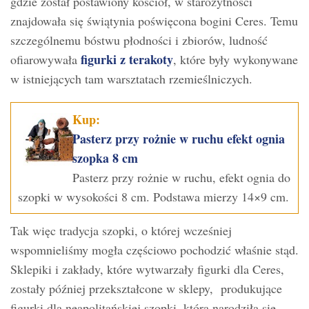
gdzie został postawiony kościół, w starożytności
znajdowała się świątynia poświęcona bogini Ceres. Temu
szczególnemu bóstwu płodności i zbiorów, ludność
figurki z terakoty
ofiarowywała
, które były wykonywane
w istniejących tam warsztatach rzemieślniczych.
Kup:
Pasterz przy rożnie w ruchu efekt ognia
szopka 8 cm
Pasterz przy rożnie w ruchu, efekt ognia do
szopki w wysokości 8 cm. Podstawa mierzy 14×9 cm.
Tak więc tradycja szopki, o której wcześniej
wspomnieliśmy mogła częściowo pochodzić właśnie stąd.
Sklepiki i zakłady, które wytwarzały figurki dla Ceres,
zostały później przekształcone w sklepy, produkujące
figurki dla neapolitańskiej szopki, która narodziła się