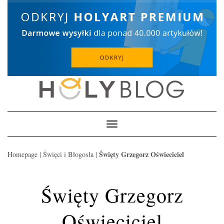
Skip
to
content
Toggle
Navigation
Święty Grzegorz Oświeciciel
Homepage
|
Święci i Błogosła
|
Święty Grzegorz
Oświeciciel