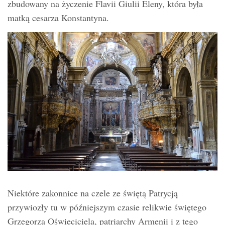
zbudowany na życzenie Flavii Giulii Eleny, która była
matką cesarza Konstantyna.
Niektóre zakonnice na czele ze świętą Patrycją
przywiozły tu w późniejszym czasie relikwie świętego
Grzegorza Oświeciciela, patriarchy Armenii i z tego