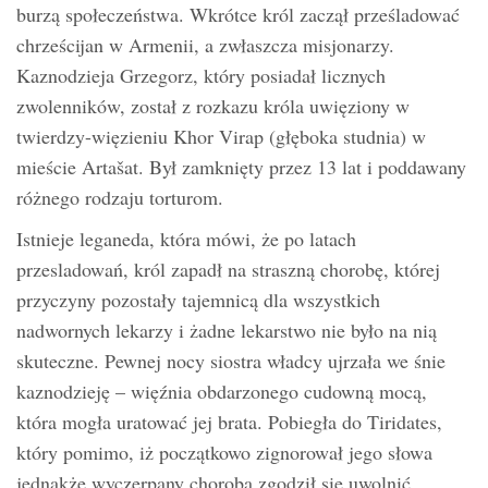
burzą społeczeństwa. Wkrótce król zaczął prześladować
chrześcijan w Armenii, a zwłaszcza misjonarzy.
Kaznodzieja Grzegorz, który posiadał licznych
zwolenników, został z rozkazu króla uwięziony w
twierdzy-więzieniu Khor Virap (głęboka studnia) w
mieście Artašat. Był zamknięty przez 13 lat i poddawany
różnego rodzaju torturom.
Istnieje leganeda, która mówi, że po latach
przesladowań, król zapadł na straszną chorobę, której
przyczyny pozostały tajemnicą dla wszystkich
nadwornych lekarzy i żadne lekarstwo nie było na nią
skuteczne. Pewnej nocy siostra władcy ujrzała we śnie
kaznodzieję – więźnia obdarzonego cudowną mocą,
która mogła uratować jej brata. Pobiegła do Tiridates,
który pomimo, iż początkowo zignorował jego słowa
jednakże wyczerpany chorobą zgodził się uwolnić