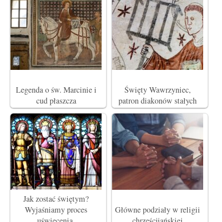
Legenda o św. Marcinie i
Święty Wawrzyniec,
cud płaszcza
patron diakonów stałych
Jak zostać świętym?
Wyjaśniamy proces
Główne podziały w religii
uświęcenia.
chrześcijańskiej