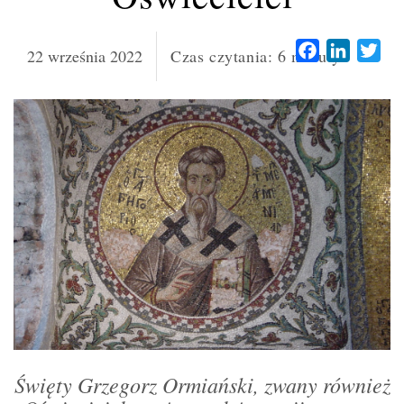
Facebook
LinkedI
Twi
22 września 2022
Czas czytania:
6
minuty
Święty Grzegorz Ormiański, zwany również