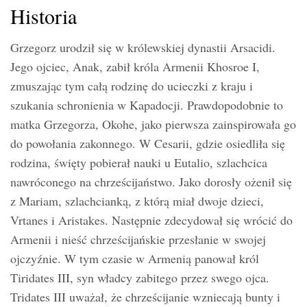
Historia
Grzegorz urodził się w królewskiej dynastii Arsacidi.
Jego ojciec, Anak, zabił króla Armenii Khosroe I,
zmuszając tym całą rodzinę do ucieczki z kraju i
szukania schronienia w Kapadocji. Prawdopodobnie to
matka Grzegorza, Okohe, jako pierwsza zainspirowała go
do powołania zakonnego. W Cesarii, gdzie osiedliła się
rodzina, święty pobierał nauki u Eutalio, szlachcica
nawróconego na chrześcijaństwo. Jako dorosły ożenił się
z Mariam, szlachcianką, z którą miał dwoje dzieci,
Vrtanes i Aristakes. Następnie zdecydował się wrócić do
Armenii i nieść chrześcijańskie przesłanie w swojej
ojczyźnie. W tym czasie w Armenią panował król
Tiridates III, syn władcy zabitego przez swego ojca.
Tridates III uważał, że chrześcijanie wzniecają bunty i