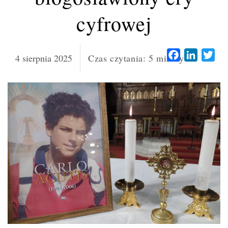
cyfrowej
Facebook
LinkedI
Twi
4 sierpnia 2025
Czas czytania:
5
minuty