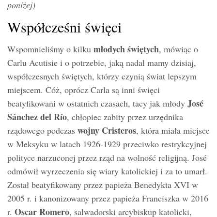
poniżej)
Współcześni święci
młodych świętych
Wspomnieliśmy o kilku
, mówiąc o
Carlu Acutisie i o potrzebie, jaką nadal mamy dzisiaj,
współczesnych świętych, którzy czynią świat lepszym
miejscem. Cóż, oprócz Carla są inni święci
José
beatyfikowani w ostatnich czasach, tacy jak młody
Sánchez del Río
, chłopiec zabity przez urzędnika
wojny Cristeros
rządowego podczas
, która miała miejsce
w Meksyku w latach 1926-1929 przeciwko restrykcyjnej
polityce narzuconej przez rząd na wolność religijną. José
odmówił wyrzeczenia się wiary katolickiej i za to umarł.
Został beatyfikowany przez papieża Benedykta XVI w
2005 r. i kanonizowany przez papieża Franciszka w 2016
Oscar Romero
r.
, salwadorski arcybiskup katolicki,