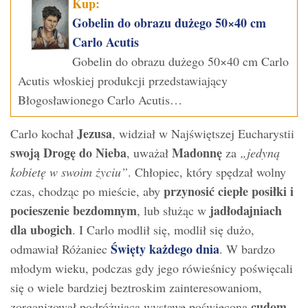
Kup:
Gobelin do obrazu dużego 50×40 cm
Carlo Acutis
Gobelin do obrazu dużego 50×40 cm Carlo
Acutis włoskiej produkcji przedstawiający
Błogosławionego Carlo Acutis…
Jezusa
Carlo kochał
, widział w Najświętszej Eucharystii
swoją Drogę do Nieba
Madonnę
, uważał
za
„jedyną
kobietę w swoim życiu”
. Chłopiec, który spędzał wolny
przynosić ciepłe posiłki i
czas, chodząc po mieście, aby
pocieszenie bezdomnym
jadłodajniach
, lub służąc w
dla ubogich
. I Carlo modlił się, modlił się dużo,
Święty każdego dnia
odmawiał Różaniec
. W bardzo
młodym wieku, podczas gdy jego rówieśnicy poświęcali
się o wiele bardziej beztroskim zainteresowaniom,
cudom
zorganizował podróżującą wystawę poświęconą