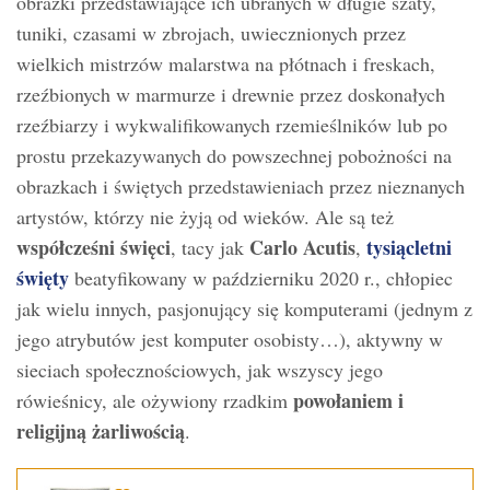
obrazki przedstawiające ich ubranych w długie szaty,
tuniki, czasami w zbrojach, uwiecznionych przez
wielkich mistrzów malarstwa na płótnach i freskach,
rzeźbionych w marmurze i drewnie przez doskonałych
rzeźbiarzy i wykwalifikowanych rzemieślników lub po
prostu przekazywanych do powszechnej pobożności na
obrazkach i świętych przedstawieniach przez nieznanych
artystów, którzy nie żyją od wieków. Ale są też
współcześni święci
Carlo Acutis
tysiącletni
, tacy jak
,
święty
beatyfikowany w październiku 2020 r., chłopiec
jak wielu innych, pasjonujący się komputerami (jednym z
jego atrybutów jest komputer osobisty…), aktywny w
sieciach społecznościowych, jak wszyscy jego
powołaniem i
rówieśnicy, ale ożywiony rzadkim
religijną żarliwością
.