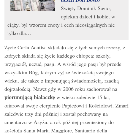
Święty Dominik Savio,
opiekun dzieci i kobiet w
ciąży, był wzorem cnoty i cech nieosiągalnych nie
tylko dla…
Życie Carla Acutisa składało się z tych samych rzeczy, z
których składa się życie każdego chłopca: szkoły,
przyjaciół, uczuć, pasji. A wśród jego pasji był przede
wszystkim Bóg, którym żył ze świeżością swojego
wieku, ale także z imponującą świadomością, rzadką
dojrzałością. Nawet gdy w 2006 roku zachorował na
piorunującą białaczkę
w wieku zaledwie 15 lat,
ofiarował swoje cierpienie Papieżowi i Kościołowi. Zmarł
zaledwie trzy dni później i został pochowany na
cmentarzu w Asyżu, a rok później przeniesiony do
kościoła Santa Maria Maggiore, Santuario della