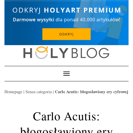
Skip
to
content
Toggle
Navigation
Carlo Acutis: błogosławiony ery cyfrowej
Homepage
|
Senza categoria
|
Carlo Acutis:
błogosławiony ery