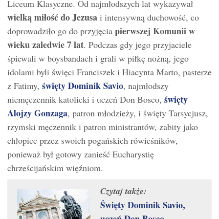
Liceum Klasyczne. Od najmłodszych lat wykazywał
wielką miłość do Jezusa
i intensywną duchowość, co
pierwszej Komunii w
doprowadziło go do przyjęcia
wieku zaledwie 7 lat
. Podczas gdy jego przyjaciele
śpiewali w boysbandach i grali w piłkę nożną, jego
idolami byli święci Franciszek i Hiacynta Marto, pasterze
święty Dominik Savio
z Fatimy,
, najmłodszy
święty
niemęczennik katolicki i uczeń Don Bosco,
Alojzy Gonzaga
, patron młodzieży, i święty Tarsycjusz,
rzymski męczennik i patron ministrantów, zabity jako
chłopiec przez swoich pogańskich rówieśników,
ponieważ był gotowy zanieść Eucharystię
chrześcijańskim więźniom.
Czytaj także:
Święty Dominik Savio,
uczeń Don Bosco