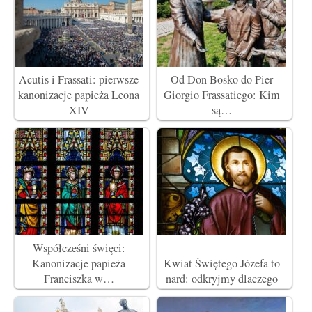
Acutis i Frassati: pierwsze
Od Don Bosko do Pier
kanonizacje papieża Leona
Giorgio Frassatiego: Kim
XIV
są…
Współcześni święci:
Kanonizacje papieża
Kwiat Świętego Józefa to
Franciszka w…
nard: odkryjmy dlaczego