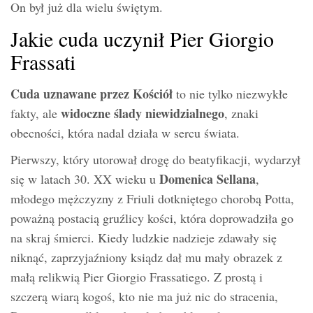
On był już dla wielu świętym.
Jakie cuda uczynił Pier Giorgio
Frassati
Cuda uznawane przez Kościół
to nie tylko niezwykłe
widoczne ślady niewidzialnego
fakty, ale
, znaki
obecności, która nadal działa w sercu świata.
Pierwszy, który utorował drogę do beatyfikacji, wydarzył
Domenica Sellana
się w latach 30. XX wieku u
,
młodego mężczyzny z Friuli dotkniętego chorobą Potta,
poważną postacią gruźlicy kości, która doprowadziła go
na skraj śmierci. Kiedy ludzkie nadzieje zdawały się
niknąć, zaprzyjaźniony ksiądz dał mu mały obrazek z
małą relikwią Pier Giorgio Frassatiego. Z prostą i
szczerą wiarą kogoś, kto nie ma już nic do stracenia,