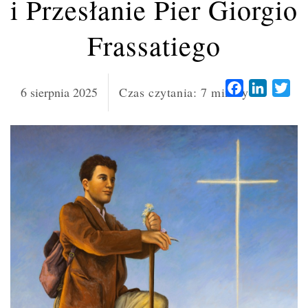
i Przesłanie Pier Giorgio
Frassatiego
Facebook
LinkedI
Twi
6 sierpnia 2025
Czas czytania:
7
minuty