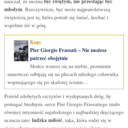
być świętym, nie przestając być
nauczał, że można
młodym
. Rzeczywiście, być może najprawdziwszą
świętością jest ta, która potrafi się śmiać, kochać i
wspólnie iść w górę.
Kup:
Pier Giorgio Frassati – Nie możesz
patrzeć obojętnie
Słońce wznosi się na niebie, promienie
stanowczo odbijają się na plecach młodego człowieka
wspinającego się po skalistej ścianie…
Pośród zdobytych szczytów i wydeptanych dróg, by
pomagać biednym, serce Pier Giorgio Frassatiego znało
również intymność najsłodszego i najbardziej dręczącego
ludzka miłość
uczucia tato:
, taka, która rodzi się w
ciszy, płonie mocno i czasami pozostaje ukryta na