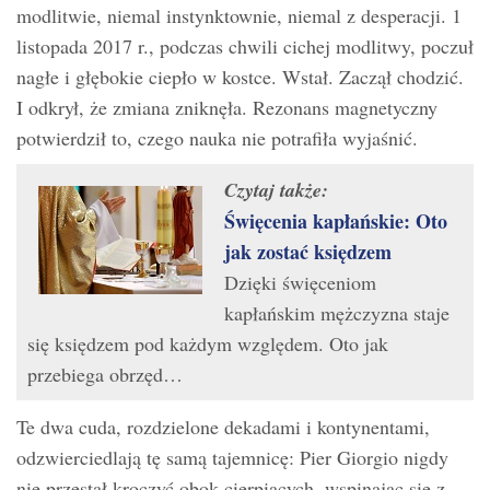
modlitwie, niemal instynktownie, niemal z desperacji. 1
listopada 2017 r., podczas chwili cichej modlitwy, poczuł
nagłe i głębokie ciepło w kostce. Wstał. Zaczął chodzić.
I odkrył, że zmiana zniknęła. Rezonans magnetyczny
potwierdził to, czego nauka nie potrafiła wyjaśnić.
Czytaj także:
Święcenia kapłańskie: Oto
jak zostać księdzem
Dzięki święceniom
kapłańskim mężczyzna staje
się księdzem pod każdym względem. Oto jak
przebiega obrzęd…
Te dwa cuda, rozdzielone dekadami i kontynentami,
odzwierciedlają tę samą tajemnicę: Pier Giorgio nigdy
nie przestał kroczyć obok cierpiących, wspinając się z