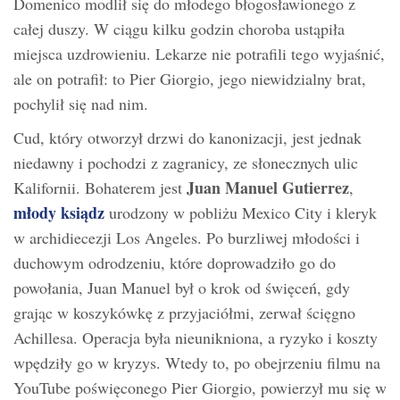
Domenico modlił się do młodego błogosławionego z
całej duszy. W ciągu kilku godzin choroba ustąpiła
miejsca uzdrowieniu. Lekarze nie potrafili tego wyjaśnić,
ale on potrafił: to Pier Giorgio, jego niewidzialny brat,
pochylił się nad nim.
Cud, który otworzył drzwi do kanonizacji, jest jednak
niedawny i pochodzi z zagranicy, ze słonecznych ulic
Juan Manuel Gutierrez
Kalifornii. Bohaterem jest
,
młody ksiądz
urodzony w pobliżu Mexico City i kleryk
w archidiecezji Los Angeles. Po burzliwej młodości i
duchowym odrodzeniu, które doprowadziło go do
powołania, Juan Manuel był o krok od święceń, gdy
grając w koszykówkę z przyjaciółmi, zerwał ścięgno
Achillesa. Operacja była nieunikniona, a ryzyko i koszty
wpędziły go w kryzys. Wtedy to, po obejrzeniu filmu na
YouTube poświęconego Pier Giorgio, powierzył mu się w