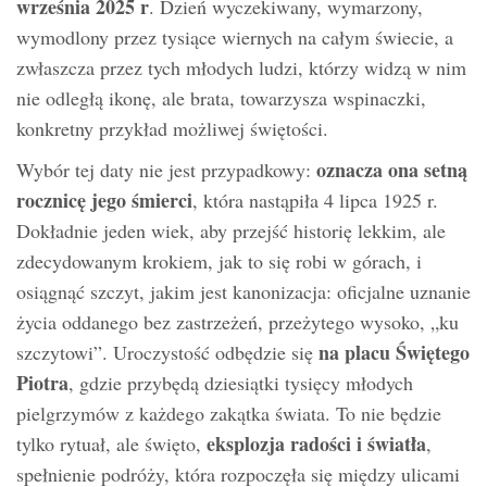
września 2025 r
. Dzień wyczekiwany, wymarzony,
wymodlony przez tysiące wiernych na całym świecie, a
zwłaszcza przez tych młodych ludzi, którzy widzą w nim
nie odległą ikonę, ale brata, towarzysza wspinaczki,
konkretny przykład możliwej świętości.
oznacza ona setną
Wybór tej daty nie jest przypadkowy:
rocznicę jego śmierci
, która nastąpiła 4 lipca 1925 r.
Dokładnie jeden wiek, aby przejść historię lekkim, ale
zdecydowanym krokiem, jak to się robi w górach, i
osiągnąć szczyt, jakim jest kanonizacja: oficjalne uznanie
życia oddanego bez zastrzeżeń, przeżytego wysoko, „ku
na placu Świętego
szczytowi”. Uroczystość odbędzie się
Piotra
, gdzie przybędą dziesiątki tysięcy młodych
pielgrzymów z każdego zakątka świata. To nie będzie
eksplozja radości i światła
tylko rytuał, ale święto,
,
spełnienie podróży, która rozpoczęła się między ulicami