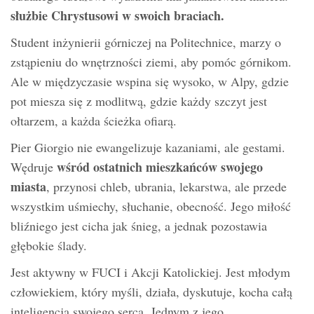
służbie Chrystusowi w swoich braciach.
Student inżynierii górniczej na Politechnice, marzy o
zstąpieniu do wnętrzności ziemi, aby pomóc górnikom.
Ale w międzyczasie wspina się wysoko, w Alpy, gdzie
pot miesza się z modlitwą, gdzie każdy szczyt jest
ołtarzem, a każda ścieżka ofiarą.
Pier Giorgio nie ewangelizuje kazaniami, ale gestami.
wśród ostatnich mieszkańców swojego
Wędruje
miasta
, przynosi chleb, ubrania, lekarstwa, ale przede
wszystkim uśmiechy, słuchanie, obecność. Jego miłość
bliźniego jest cicha jak śnieg, a jednak pozostawia
głębokie ślady.
Jest aktywny w FUCI i Akcji Katolickiej. Jest młodym
człowiekiem, który myśli, działa, dyskutuje, kocha całą
inteligencją swojego serca. Jednym z jego