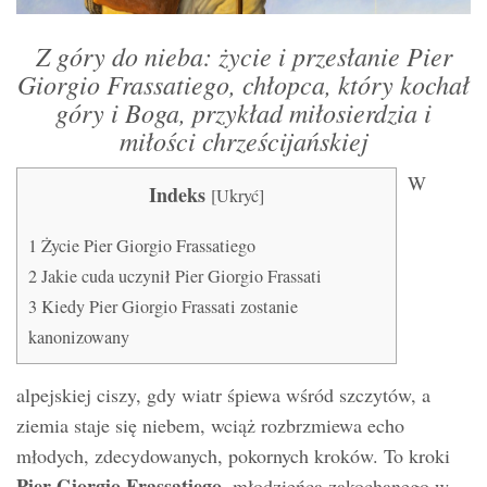
Z góry do nieba: życie i przesłanie Pier
Giorgio Frassatiego, chłopca, który kochał
góry i Boga, przykład miłosierdzia i
miłości chrześcijańskiej
W
Indeks
[
Ukryć
]
1
Życie Pier Giorgio Frassatiego
2
Jakie cuda uczynił Pier Giorgio Frassati
3
Kiedy Pier Giorgio Frassati zostanie
kanonizowany
alpejskiej ciszy, gdy wiatr śpiewa wśród szczytów, a
ziemia staje się niebem, wciąż rozbrzmiewa echo
młodych, zdecydowanych, pokornych kroków. To kroki
Pier Giorgio Frassatiego
, młodzieńca zakochanego w