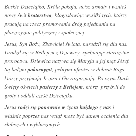
Boskie Dzieciątko, Królu pokoju, ucisz armaty i wznieś
nowy świt
braterstwa
, błogosławiąc wysiłki tych, którzy
pracują na rzecz promowania dróg pojednania na
płaszczyźnie politycznej i społecznej.
Jezus, Syn Boży, Zbawiciel świata, narodził się dla nas.
Urodził się w Betlejem z Dziewicy, spełniając starożytne
proroctwa. Dziewica nazywa się Maryja a jej mąż Józef.
Są ludźmi
pokornymi
, pełnymi ufności w dobroć Boga,
którzy przyjmują Jezusa i Go rozpoznają. Po czym Duch
Święty oświecił
pasterzy z Betlejem
, którzy przybyli do
groty i oddali cześć Dzieciątku.
Jezus
rodzi się ponownie w życiu każdego z nas
i
właśnie poprzez nas wciąż może być darem ocalenia dla
słabszych i wykluczonych.