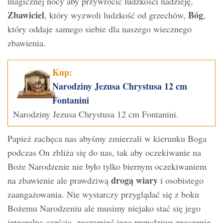
magicznej nocy aby przywrócić ludzkości nadzieję,
Zbawiciel
Bóg
, który wyzwoli ludzkość od grzechów,
,
który oddaje samego siebie dla naszego wiecznego
zbawienia.
Kup:
Narodziny Jezusa Chrystusa 12 cm
Fontanini
Narodziny Jezusa Chrystusa 12 cm Fontanini.
Papież zachęca nas abyśmy zmierzali w kierunku Boga
podczas On zbliża się do nas, tak aby oczekiwanie na
Boże Narodzenie nie było tylko biernym oczekiwaniem
drogą wiary
na zbawienie ale prawdziwą
i osobistego
zaangażowania. Nie wystarczy przyglądać się z boku
Bożemu Narodzeniu ale musimy niejako stać się jego
integralną częścią, zrozumieć jego prawdziwe znaczenie,