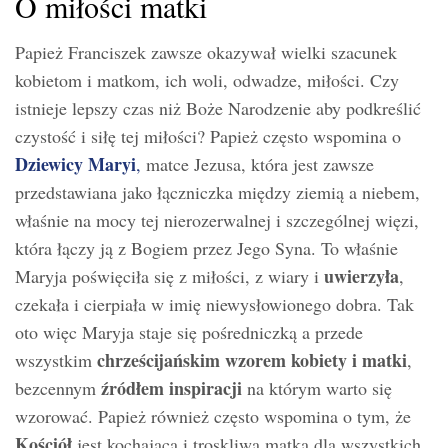
O miłości matki
Papież Franciszek zawsze okazywał wielki szacunek
kobietom i matkom, ich woli, odwadze, miłości. Czy
istnieje lepszy czas niż Boże Narodzenie aby podkreślić
czystość i siłę tej miłości? Papież często wspomina o
Dziewicy Maryi
,
matce Jezusa, która jest zawsze
przedstawiana jako łączniczka między ziemią a niebem,
właśnie na mocy tej nierozerwalnej i szczególnej więzi,
która łączy ją z Bogiem przez Jego Syna. To właśnie
uwierzyła
Maryja poświęciła się z miłości, z wiary i
,
czekała i cierpiała w imię niewysłowionego dobra. Tak
oto więc Maryja staje się pośredniczką a przede
chrześcijańskim wzorem kobiety i matki
wszystkim
,
źródłem inspiracji
bezcennym
na którym warto się
wzorować. Papież również często wspomina o tym, że
Kościół
jest kochającą i troskliwą matką dla wszystkich