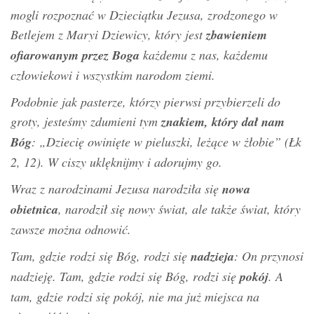
mogli rozpoznać w Dzieciątku Jezusa, zrodzonego w
Betlejem z Maryi Dziewicy, który jest
zbawieniem
ofiarowanym przez Boga
każdemu z nas, każdemu
człowiekowi i wszystkim narodom ziemi.
Podobnie jak pasterze, którzy pierwsi przybierzeli do
groty, jesteśmy zdumieni tym
znakiem, który dał nam
Bóg
: „Dziecię owinięte w pieluszki, leżące w żłobie” (Łk
2, 12). W ciszy uklęknijmy i adorujmy go.
Wraz z narodzinami Jezusa narodziła się
nowa
obietnica
, narodził się nowy świat, ale także świat, który
zawsze można odnowić.
Tam, gdzie rodzi się Bóg, rodzi się
nadzieja
: On przynosi
nadzieję. Tam, gdzie rodzi się Bóg, rodzi się
pokój
. A
tam, gdzie rodzi się pokój, nie ma już miejsca na