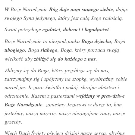
W Boże Narodzenie
Bóg daje nam samego siebie
, dając
swojego Syna jedynego, który jest całą Jego radością.
Świat potrzebuje
czułości, dobroci i łagodności
.
Boże Narodzenie to niespodzianka
Boga dziecka
, Boga
ubogiego
, Boga
słabego
, Boga, który porzuca swoją
wielkość aby
zbliżyć się do każdego z nas
.
Zbliżmy się do Boga, który przybliża się do nas,
zatrzymajmy się i spójrzmy na szopkę, wyobraźmy sobie
narodziny Jezusa: światło i pokój, skrajne ubóstwo i
odrzucenie. Razem z pasterzami
wejdźmy w prawdziwe
Boże Narodzenie
, zanieśmy Jezusowi w darze to, kim
jesteśmy, naszą mizerię, nasze niezagojone rany, nasze
grzechy.
Niech Duch Święty oświeci dzisiaj nasze serca, abyśmy