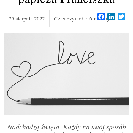
OTRZYMAJ RABAT
Facebook
LinkedI
Twi
25 sierpnia 2022
Czas czytania:
6
minuty
Nadchodzą święta. Każdy na swój sposób