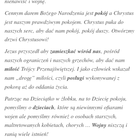
nienawiść i wojnę.
Cennym darem Bożego Narodzenia jest
pokój
a Chrystus
jest naszym prawdziwym pokojem. Chrystus puka do
naszych serc, aby dać nam pokój, pokój duszy. Otwórzmy
drzwi Chrystusowi!
Jezus przyszedł aby
zamieszkać wśród nas
, pośród
naszych ograniczeń i naszych grzechów, aby dać nam
miłość
Trójcy Przenajświętszej. I jako człowiek wskazał
nam „drogę” miłości, czyli
posługi
wykonywanej z
pokorą aż do oddania życia.
Patrząc na Dzieciątko w żłobku, na to Dziecię pokoju,
pomyślmy o
dzieciach
, które są niewinnymi ofiarami
wojen ale pomyślmy również o osobach starszych,
maltretowanych kobietach, chorych …
Wojny
niszczą i
ranią wiele istnień!