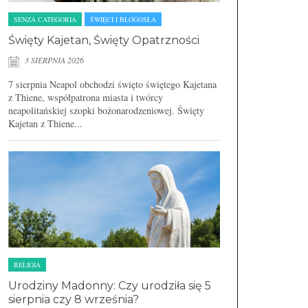
SENZA CATEGORIA
ŚWIĘCI I BŁOGOSŁA
Święty Kajetan, Święty Opatrzności
3 SIERPNIA 2026
7 sierpnia Neapol obchodzi święto świętego Kajetana
z Thiene, współpatrona miasta i twórcy
neapolitańskiej szopki bożonarodzeniowej. Święty
Kajetan z Thiene...
RELIGIA
Urodziny Madonny: Czy urodziła się 5
sierpnia czy 8 września?