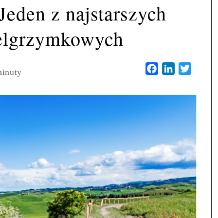
Jeden z najstarszych
elgrzymkowych
Facebook
LinkedIn
Twitter
inuty