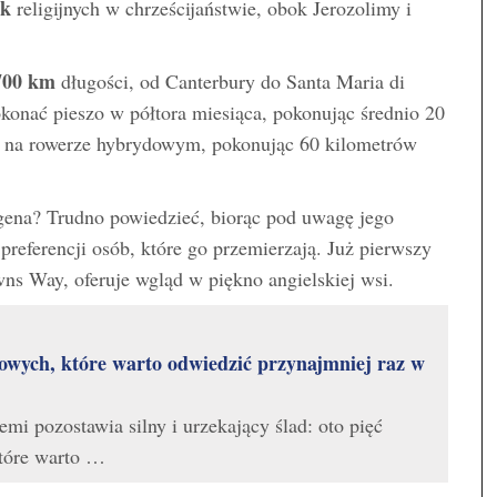
ek
religijnych w chrześcijaństwie, obok Jerozolimy i
700 km
długości, od Canterbury do Santa Maria di
onać pieszo w półtora miesiąca, pokonując średnio 20
ni na rowerze hybrydowym, pokonując 60 kilometrów
cigena? Trudno powiedzieć, biorąc pod uwagę jego
preferencji osób, które go przemierzają. Już pierwszy
wns Way, oferuje wgląd w piękno angielskiej wsi.
owych, które warto odwiedzić przynajmniej raz w
mi pozostawia silny i urzekający ślad: oto pięć
które warto …