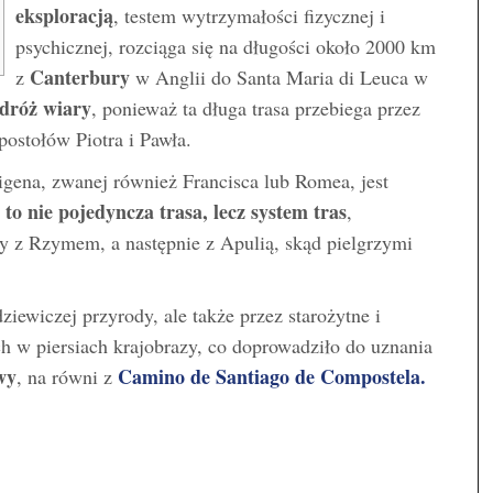
eksploracją
, testem wytrzymałości fizycznej i
psychicznej, rozciąga się na długości około 2000 km
Canterbury
z
w Anglii do Santa Maria di Leuca w
dróż wiary
, ponieważ ta długa trasa przebiega przez
postołów Piotra i Pawła.
gena, zwanej również Francisca lub Romea, jest
to nie pojedyncza trasa, lecz system tras
a
,
ry z Rzymem, a następnie z Apulią, skąd pielgrzymi
ziewiczej przyrody, ale także przez starożytne i
ech w piersiach krajobrazy, co doprowadziło do uznania
wy
Camino de Santiago de Compostela.
, na równi z