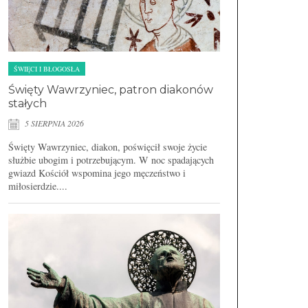
ŚWIĘCI I BŁOGOSŁA
Święty Wawrzyniec, patron diakonów
stałych
5 SIERPNIA 2026
Święty Wawrzyniec, diakon, poświęcił swoje życie
służbie ubogim i potrzebującym. W noc spadających
gwiazd Kościół wspomina jego męczeństwo i
miłosierdzie....