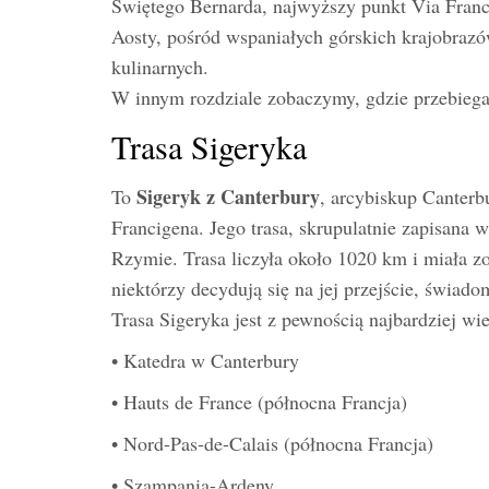
Świętego Bernarda, najwyższy punkt Via Franc
Aosty, pośród wspaniałych górskich krajobrazó
kulinarnych.
W innym rozdziale zobaczymy, gdzie przebieg
Trasa Sigeryka
Sigeryk z Canterbury
To
, arcybiskup Canterb
Francigena. Jego trasa, skrupulatnie zapisana 
Rzymie. Trasa liczyła około 1020 km i miała zo
niektórzy decydują się na jej przejście, świado
Trasa Sigeryka jest z pewnością najbardziej wie
• Katedra w Canterbury
• Hauts de France (północna Francja)
• Nord-Pas-de-Calais (północna Francja)
• Szampania-Ardeny