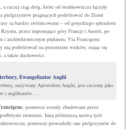
, a raczej ciąg dróg, które od średniowiecza łączyły
dla pielgrzymów pragnących podróżować do Ziemi
rasy są bardzo zróżnicowane – od gotyckiego splendoru
zymu, przez imponujące góry Francji i Austrii, po
m i architektonicznym pięknem, Via Francigena
y nią podróżowali na przestrzeni wieków, stając się
, a także duchowości.
terbury, Ewangelizator Anglii
rbury, nazywany Apostołem Anglii, jest czczony jako
ów i anglikanów. …
Francigene
, ponieważ zostały zbudowane przez
 podbitymi ziemiami. Inną późniejszą nazwą tych
redniowieczu, ponieważ prowadziły one pielgrzymów do