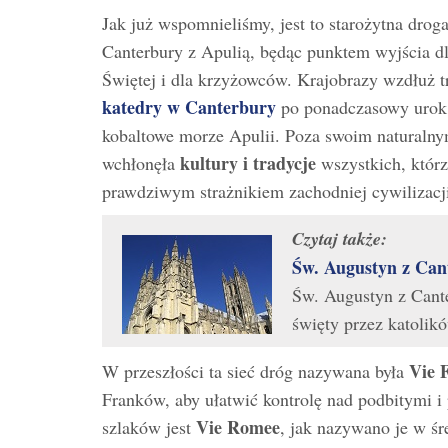
Jak już wspomnieliśmy, jest to starożytna droga
Canterbury z Apulią, będąc punktem wyjścia 
Świętej i dla krzyżowców. Krajobrazy wzdłuż t
katedry w Canterbury
po ponadczasowy urok R
kobaltowe morze Apulii. Poza swoim naturalny
kultury i tradycje
wchłonęła
wszystkich, którz
prawdziwym strażnikiem zachodniej cywilizacji
Czytaj także:
Św. Augustyn z Can
Św. Augustyn z Cante
święty przez katolik
Vie 
W przeszłości ta sieć dróg nazywana była
Franków, aby ułatwić kontrolę nad podbitymi i
Vie Romee
szlaków jest
, jak nazywano je w ś