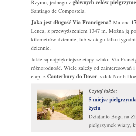
głównych celów pielgrzym
Rzymu, jednego z
Santiago de Compostela.
Jaka jest długość Via Francigena?
1
Ma ona
Leuca, z przewyższeniem 1347 m. Można ją pok
kilometrów dziennie, lub w ciągu kilku tygod
dziennie.
Jakie są najpiękniejsze etapy szlaku Via Fran
różnorodność. Wiele zależy od zainteresowań i 
Canterbury do Dover
etap, z
, szlak North Do
Czytaj także:
5 miejsc pielgrzymk
życiu
Działanie Boga na Zie
pielgrzymek wiary, 