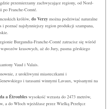
 gdzie przemierzamy zachwycające regiony, od Nord-
ii po Franche-Comté.
do Verzy
rancuskich królów,
można podziwiać naturalne
i poznać najsłynniejszy region produkcji szampana,
skie.
egionie Burgundia-Franche-Comté zatracisz się wśród
ch wąwozów krasowych, aż do Jury, pasma górskiego
antony Vaud i Valais.
onownie, z urokliwymi miasteczkami i
Genewskiego i tarasami winnymi Lavaux, wpisanymi na
da a Étroubles
wysokość wzrasta do 2473 metrów,
ów, a do Włoch wjeżdżasz przez Wielką Przełęcz