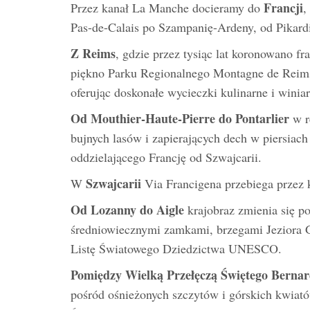
Francji
Przez kanał La Manche docieramy do
,
Pas-de-Calais po Szampanię-Ardeny, od Pikard
Z Reims
, gdzie przez tysiąc lat koronowano f
piękno Parku Regionalnego Montagne de Reims 
oferując doskonałe wycieczki kulinarne i winiar
Od Mouthier-Haute-Pierre do Pontarlier
w r
bujnych lasów i zapierających dech w piersia
oddzielającego Francję od Szwajcarii.
Szwajcarii
W
Via Francigena przebiega przez k
Od Lozanny do Aigle
krajobraz zmienia się p
średniowiecznymi zamkami, brzegami Jeziora 
Listę Światowego Dziedzictwa UNESCO.
Pomiędzy Wielką Przełęczą Świętego Bernar
pośród ośnieżonych szczytów i górskich kwiat