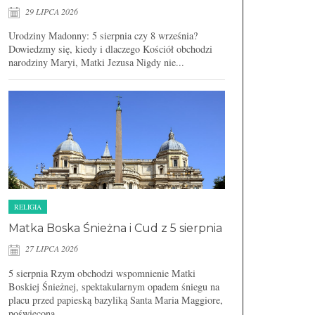
29 LIPCA 2026
Urodziny Madonny: 5 sierpnia czy 8 września?
Dowiedzmy się, kiedy i dlaczego Kościół obchodzi
narodziny Maryi, Matki Jezusa Nigdy nie...
RELIGIA
Matka Boska Śnieżna i Cud z 5 sierpnia
27 LIPCA 2026
5 sierpnia Rzym obchodzi wspomnienie Matki
Boskiej Śnieżnej, spektakularnym opadem śniegu na
placu przed papieską bazyliką Santa Maria Maggiore,
poświęconą...