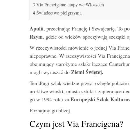
3
Via Francigena: etapy we Włoszech
4
Świadectwo pielgrzyma
Apulii
po
, przecinając Francję i Szwajcarię. To
Rzym
, gdzie od wieków spoczywają szczątki a
W rzeczywistości mówienie o jednej Via Franci
niepoprawne. W rzeczywistości Via Francigen
obejmujący starożytne szlaki łączące Canterbu
Ziemi Świętej.
mogli wyruszać do
Ten długi szlak wiedzie przez rozległe połacie d
urokliwe wioski, miasta sztuki i zapierające d
Europejski Szlak Kulturo
go w 1994 roku za
Poznajmy go bliżej.
Czym jest Via Francigena?