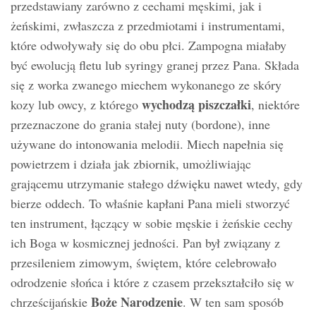
przedstawiany zarówno z cechami męskimi, jak i
żeńskimi, zwłaszcza z przedmiotami i instrumentami,
które odwoływały się do obu płci. Zampogna miałaby
być ewolucją fletu lub syringy granej przez Pana. Składa
się z worka zwanego miechem wykonanego ze skóry
wychodzą piszczałki
kozy lub owcy, z którego
, niektóre
przeznaczone do grania stałej nuty (bordone), inne
używane do intonowania melodii. Miech napełnia się
powietrzem i działa jak zbiornik, umożliwiając
grającemu utrzymanie stałego dźwięku nawet wtedy, gdy
bierze oddech. To właśnie kapłani Pana mieli stworzyć
ten instrument, łączący w sobie męskie i żeńskie cechy
ich Boga w kosmicznej jedności. Pan był związany z
przesileniem zimowym, świętem, które celebrowało
odrodzenie słońca i które z czasem przekształciło się w
Boże Narodzenie
chrześcijańskie
. W ten sam sposób