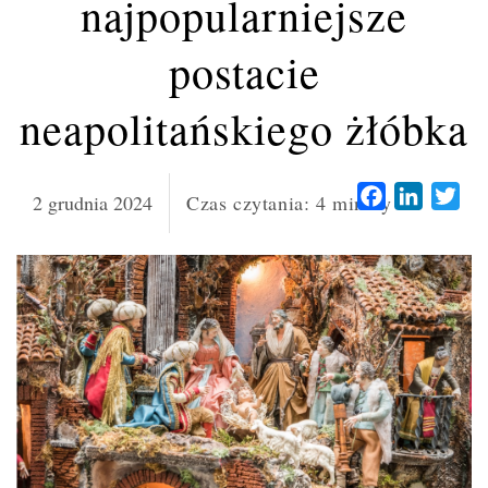
najpopularniejsze
postacie
neapolitańskiego żłóbka
Facebook
LinkedI
Twi
2 grudnia 2024
Czas czytania:
4
minuty