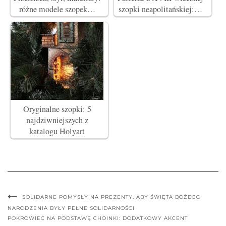
różne modele szopek…
szopki neapolitańskiej:…
Oryginalne szopki: 5
najdziwniejszych z
katalogu Holyart
SOLIDARNE POMYSŁY NA PREZENTY, ABY ŚWIĘTA BOŻEGO
NARODZENIA BYŁY PEŁNE SOLIDARNOŚCI
POKROWIEC NA PODSTAWĘ CHOINKI: DODATKOWY AKCENT