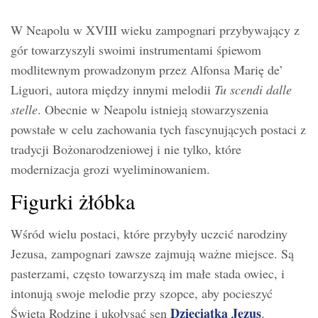
W Neapolu w XVIII wieku zampognari przybywający z
gór towarzyszyli swoimi instrumentami śpiewom
modlitewnym prowadzonym przez Alfonsa Marię de’
Liguori, autora między innymi melodii
Tu scendi dalle
stelle
. Obecnie w Neapolu istnieją stowarzyszenia
powstałe w celu zachowania tych fascynujących postaci z
tradycji Bożonarodzeniowej i nie tylko, które
modernizacja grozi wyeliminowaniem.
Figurki żłóbka
Wśród wielu postaci, które przybyły uczcić narodziny
Jezusa, zampognari zawsze zajmują ważne miejsce. Są
pasterzami, często towarzyszą im małe stada owiec, i
intonują swoje melodie przy szopce, aby pocieszyć
Dzieciątka Jezus
Świętą Rodzinę i ukołysać sen
.