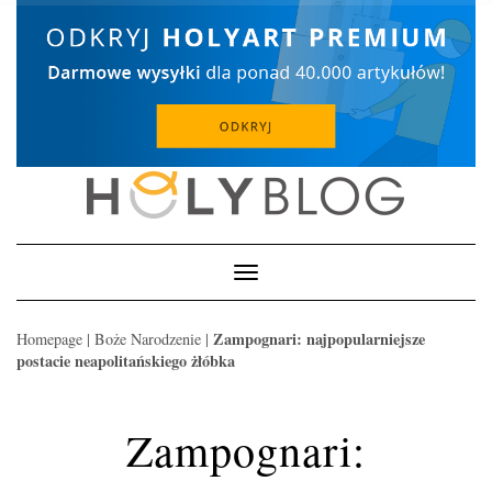
Skip
to
content
Toggle
Navigation
Zampognari: najpopularniejsze
Homepage
|
Boże Narodzenie
|
postacie neapolitańskiego żłóbka
Zampognari: