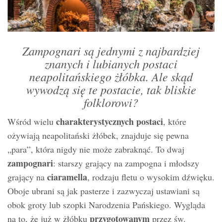
Zampognari są jednymi z najbardziej
znanych i lubianych postaci
neapolitańskiego żłóbka. Ale skąd
wywodzą się te postacie, tak bliskie
folklorowi?
charakterystycznych postaci
Wśród wielu
, które
ożywiają neapolitański żłóbek, znajduje się pewna
„para”, która nigdy nie może zabraknąć. To dwaj
zampognari
: starszy grający na zampogna i młodszy
ciaramella
grający na
, rodzaju fletu o wysokim dźwięku.
Oboje ubrani są jak pasterze i zazwyczaj ustawiani są
obok groty lub szopki Narodzenia Pańskiego. Wygląda
przygotowanym
na to, że już w żłóbku
przez św.