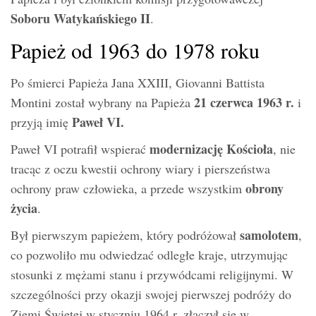
Soboru Watykańskiego II
.
Papież od 1963 do 1978 roku
Po śmierci Papieża Jana XXIII, Giovanni Battista
21 czerwca 1963 r.
Montini został wybrany na Papieża
i
Paweł VI.
przyją imię
modernizację Kościoła
Paweł VI potrafił wspierać
, nie
tracąc z oczu kwestii ochrony wiary i pierszeństwa
obrony
ochrony praw człowieka, a przede wszystkim
życia
.
samolotem
Był pierwszym papieżem, który podróżował
,
co pozwoliło mu odwiedzać odległe kraje, utrzymując
stosunki z mężami stanu i przywódcami religijnymi. W
szczególności przy okazji swojej pierwszej podróży do
Ziemi Świętej w styczniu 1964 r. złączył się w