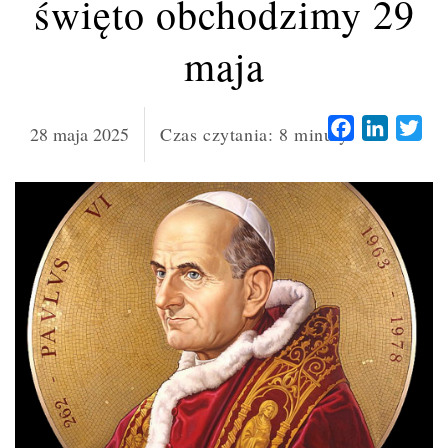
święto obchodzimy 29
maja
Facebook
LinkedI
Twi
28 maja 2025
Czas czytania:
8
minuty