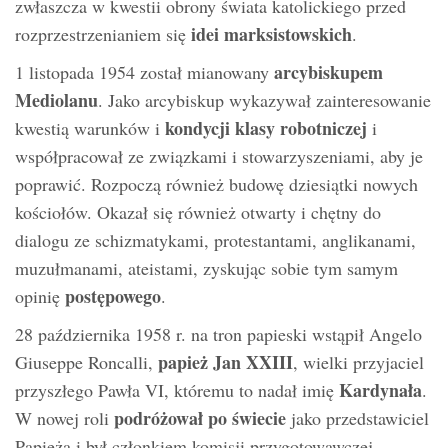
zwłaszcza w kwestii obrony świata katolickiego przed
idei marksistowskich
rozprzestrzenianiem się
.
arcybiskupem
1 listopada 1954 został mianowany
Mediolanu
. Jako arcybiskup wykazywał zainteresowanie
kondycji klasy robotniczej
kwestią warunków i
i
współpracował ze związkami i stowarzyszeniami, aby je
poprawić. Rozpoczą również budowę dziesiątki nowych
kościołów. Okazał się również otwarty i chętny do
dialogu ze schizmatykami, protestantami, anglikanami,
muzułmanami, ateistami, zyskując sobie tym samym
postępowego
opinię
.
28 października 1958 r. na tron ​​papieski wstąpił Angelo
papież Jan XXIII
Giuseppe Roncalli,
, wielki przyjaciel
Kardynała
przyszłego Pawła VI, któremu to nadał imię
.
podróżował po świecie
W nowej roli
jako przedstawiciel
Papieża i był członkiem komisji przygotowawczej