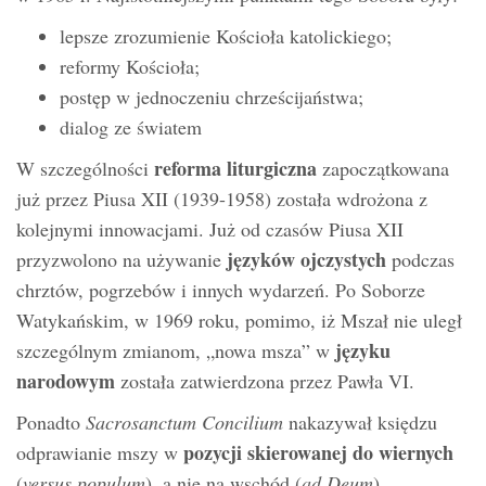
lepsze zrozumienie Kościoła katolickiego;
reformy Kościoła;
postęp w jednoczeniu chrześcijaństwa;
dialog ze światem
reforma liturgiczna
W szczególności
zapoczątkowana
już przez Piusa XII (1939-1958) została wdrożona z
kolejnymi innowacjami. Już od czasów Piusa XII
języków ojczystych
przyzwolono na używanie
podczas
chrztów, pogrzebów i innych wydarzeń. Po Soborze
Watykańskim, w 1969 roku, pomimo, iż Mszał nie uległ
języku
szczególnym zmianom, „nowa msza” w
narodowym
została zatwierdzona przez Pawła VI.
Ponadto
Sacrosanctum Concilium
nakazywał księdzu
pozycji skierowanej do wiernych
odprawianie mszy w
(
versus populum
), a nie na wschód (
ad Deum
).