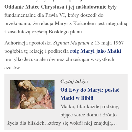
Oddanie Matce Chrystusa i jej naśladowanie
były
fundamentalne dla Pawła VI, który doszedł do
przekonania, że ​​relacja Maryi z Kościołem jest integralną
i zasadniczą częścią Boskiego planu.
Adhortacja apostolska
Signum Magnum
z 13 maja 1967
rolę Maryi jako Matki
pogłębia tę relację i podkreśla
nie tylko Jezusa ale również chrześcijan wszystkich
czasów.
Czytaj także:
Od Ewy do Maryi: postać
Matki w Biblii
Matka, filar każdej rodziny,
bijące serce domu i źródło
życia dla bliskich, którzy się wokół niej znajdują…