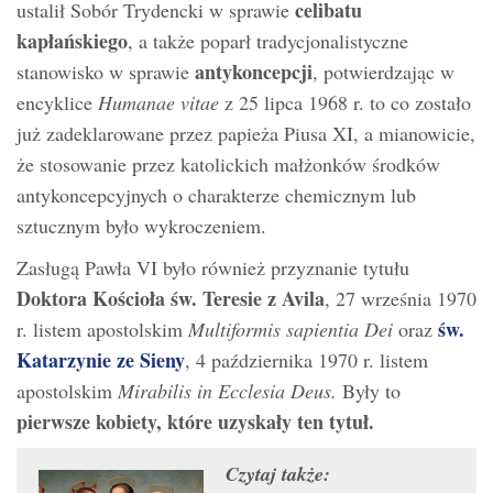
celibatu
ustalił Sobór Trydencki w sprawie
kapłańskiego
, a także poparł tradycjonalistyczne
antykoncepcji
stanowisko w sprawie
, potwierdzając w
encyklice
Humanae vitae
z 25 lipca 1968 r. to co zostało
już zadeklarowane przez papieża Piusa XI, a mianowicie,
że stosowanie przez katolickich małżonków środków
antykoncepcyjnych o charakterze chemicznym lub
sztucznym było wykroczeniem.
Zasługą Pawła VI było również przyznanie tytułu
Doktora Kościoła
św. Teresie z Avila
, 27 września 1970
św.
r. listem apostolskim
Multiformis sapientia Dei
oraz
Katarzynie ze Sieny
, 4 października 1970 r. listem
apostolskim
Mirabilis in Ecclesia Deus.
Były to
pierwsze kobiety, które uzyskały ten tytuł.
Czytaj także: