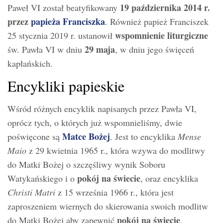
19 października 2014 r.
Paweł VI został beatyfikowany
przez
papieża Franciszka
. Również papież Franciszek
wspomnienie liturgiczne
25 stycznia 2019 r. ustanowił
29 maja
św. Pawła VI w dniu
, w dniu jego święceń
kapłańskich.
Encykliki papieskie
Wśród różnych encyklik napisanych przez Pawła VI,
oprócz tych, o których już wspomnieliśmy, dwie
Matce Bożej
poświęcone są
. Jest to encyklika
Mense
Maio
z 29 kwietnia 1965 r., która wzywa do modlitwy
do Matki Bożej o szczęśliwy wynik Soboru
pokój na świecie
Watykańskiego i o
, oraz encyklika
Christi Matri
z 15 września 1966 r., która jest
zaproszeniem wiernych do skierowania swoich modlitw
pokój na świecie
do Matki Bożej aby zapewnić
.