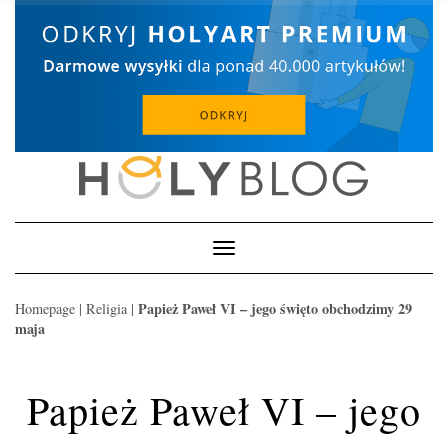
Skip
to
content
Toggle
Navigation
Papież Paweł VI – jego święto obchodzimy 29
Homepage
|
Religia
|
maja
Papież Paweł VI – jego