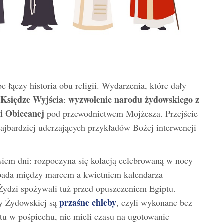
łączy historia obu religii. Wydarzenia, które dały
Księdze Wyjścia
wyzwolenie narodu żydowskiego z
w
:
i Obiecanej
pod przewodnictwem Mojżesza. Przejście
najbardziej uderzających przykładów Bożej interwencji
siem dni: rozpoczyna się kolacją celebrowaną w nocy
ypada między marcem a kwietniem kalendarza
 Żydzi spożywali tuż przed opuszczeniem Egiptu.
przaśne chleby
y Żydowskiej są
, czyli wykonane bez
tu w pośpiechu, nie mieli czasu na ugotowanie