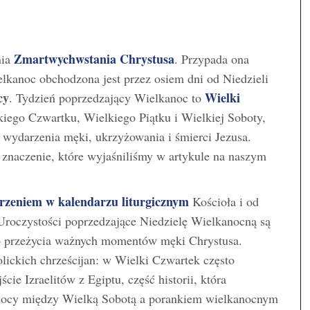
Zmartwychwstania Chrystusa
nia
. Przypada ona
lkanoc obchodzona jest przez osiem dni od Niedzieli
cy
Wielki
. Tydzień poprzedzający Wielkanoc to
lkiego Czwartku, Wielkiego Piątku i Wielkiej Soboty,
wydarzenia męki, ukrzyżowania i śmierci Jezusa.
znaczenie, które wyjaśniliśmy w artykule na naszym
rzeniem w kalendarzu liturgicznym
Kościoła i od
Uroczystości poprzedzające Niedzielę Wielkanocną są
o przeżycia ważnych momentów męki Chrystusa.
olickich chrześcijan: w Wielki Czwartek często
ie Izraelitów z Egiptu, część historii, która
 nocy między Wielką Sobotą a porankiem wielkanocnym