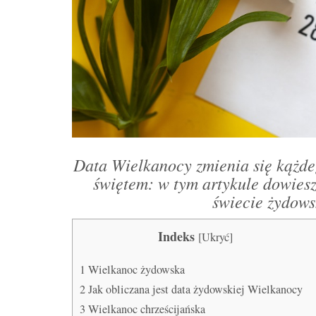
Data Wielkanocy zmienia się kążde
świętem: w tym artykule dowiesz 
świecie żydows
Indeks
[
Ukryć
]
1
Wielkanoc żydowska
2
Jak obliczana jest data żydowskiej Wielkanocy
3
Wielkanoc chrześcijańska