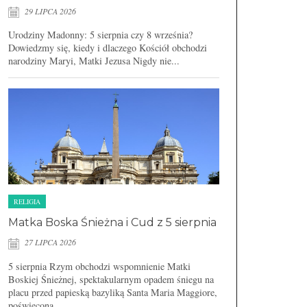
29 LIPCA 2026
Urodziny Madonny: 5 sierpnia czy 8 września?
Dowiedzmy się, kiedy i dlaczego Kościół obchodzi
narodziny Maryi, Matki Jezusa Nigdy nie...
RELIGIA
Matka Boska Śnieżna i Cud z 5 sierpnia
27 LIPCA 2026
5 sierpnia Rzym obchodzi wspomnienie Matki
Boskiej Śnieżnej, spektakularnym opadem śniegu na
placu przed papieską bazyliką Santa Maria Maggiore,
poświęconą...