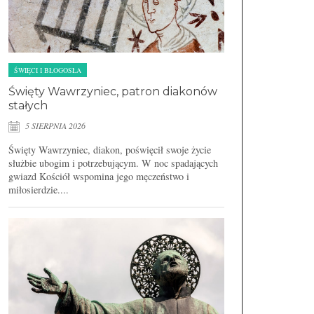
ŚWIĘCI I BŁOGOSŁA
Święty Wawrzyniec, patron diakonów
stałych
5 SIERPNIA 2026
Święty Wawrzyniec, diakon, poświęcił swoje życie
służbie ubogim i potrzebującym. W noc spadających
gwiazd Kościół wspomina jego męczeństwo i
miłosierdzie....