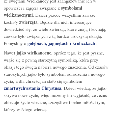
ze świętami Wielkanocy jest zaangażowanie ich w
symbolami
opowieści i zajęcia związane z
wielkanocnymi
. Dzieci przede wszystkim zawsze
zwierzęta
kochały
. Będzie dla nich interesujące
dowiedzieć się, że wiele zwierząt, które znają i kochają,
zawsze było związanych z tą bardzo uroczystą okazją.
gołębiach, jagniętach i króliczkach
Pomyślmy o
.
jajko wielkanocne
Nawet
, oprócz tego, że jest pyszne,
wiąże się z pewną starożytną symboliką, która przy
okazji tego święta nabiera nowego znaczenia. Od czasów
starożytnych jajko było symbolem odrodzenia i nowego
życia, a dla chrześcijan stało się symbolem
zmartwychwstania Chrystusa
.
Dzieci wiedzą, że jajko
skrywa nowe życie, więc możemy im wyjaśnić, że Jezus
obiecuje życie wieczne, szczęśliwe i pełne miłości tym,
którzy w Niego wierzą.