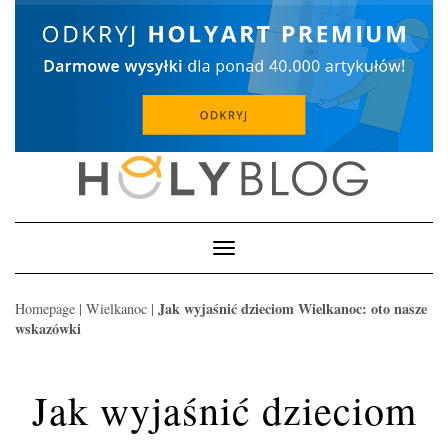
Skip
to
content
Toggle
Navigation
Jak wyjaśnić dzieciom Wielkanoc: oto nasze
Homepage
|
Wielkanoc
|
wskazówki
Jak wyjaśnić dzieciom