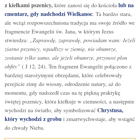
z kiełkami pszenicy,
lub na
które zanosi się do kościoła
cmentarz, gdy nadchodzi Wielkanoc
. Ta bardzo stara,
ale wciąż rozpowszechniona tradycja ma swoje źródło we
fragmencie Ewangelii św. Jana, w którym Jezus
stwierdza:
„Zaprawdę, zaprawdę, powiadam wam: Jeżeli
ziarno pszenicy, wpadłszy w ziemię, nie obumrze,
zostanie tylko samo, ale jeżeli obumrze, przynosi plon
obfity”
( J 12, 24). Ten fragment Ewangelii połączono z
bardziej starożytnymi obrzędami, które celebrowały
przejście zimy do wiosny, odrodzenie natury, aż do
momentu, gdy nadszedł czas na tę piękną praktykę
świętej pszenicy, która kiełkuje w ciemności, a następnie
C
hrystusa,
wychodzi na światło, aby symbolizować
który wychodzi z grobu
i zmartwychwstaje, aby wstąpić
do chwały Nieba.