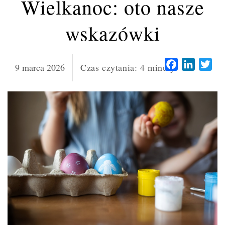
Wielkanoc: oto nasze
wskazówki
Facebook
LinkedI
Twi
9 marca 2026
Czas czytania:
4
minuty