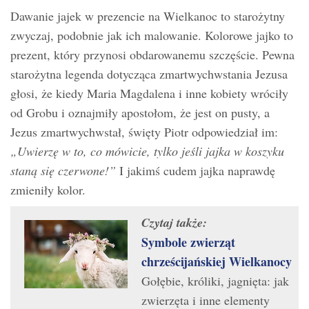
Dawanie jajek w prezencie na Wielkanoc to starożytny
zwyczaj, podobnie jak ich malowanie. Kolorowe jajko to
prezent, który przynosi obdarowanemu szczęście. Pewna
starożytna legenda dotycząca zmartwychwstania Jezusa
głosi, że kiedy Maria Magdalena i inne kobiety wróciły
od Grobu i oznajmiły apostołom, że jest on pusty, a
Jezus zmartwychwstał, święty Piotr odpowiedział im:
„Uwierzę w to, co mówicie, tylko jeśli jajka w koszyku
staną się czerwone!”
I jakimś cudem jajka naprawdę
zmieniły kolor.
Czytaj także:
Symbole zwierząt
chrześcijańskiej Wielkanocy
Gołębie, króliki, jagnięta: jak
zwierzęta i inne elementy