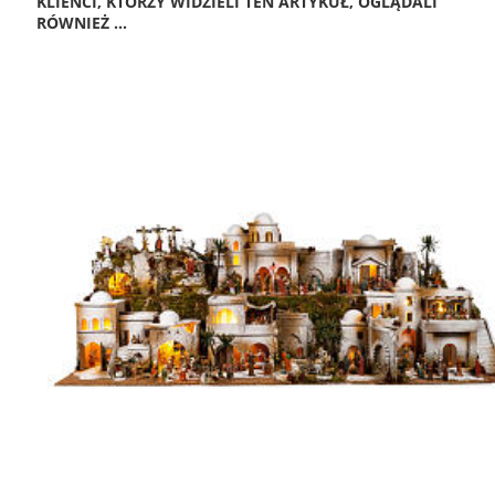
KLIENCI, KTÓRZY WIDZIELI TEN ARTYKUŁ, OGLĄDALI
RÓWNIEŻ ...