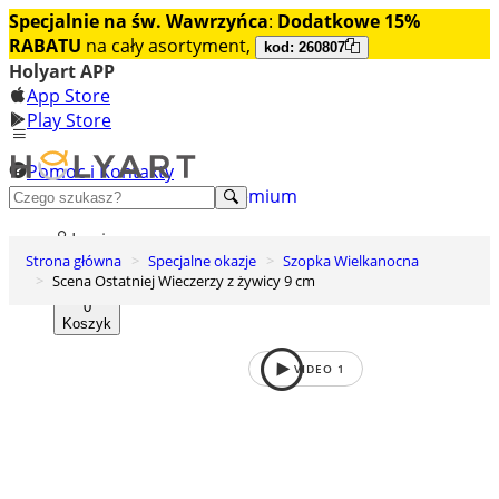
Specjalnie na św. Wawrzyńca
:
Dodatkowe 15%
RABATU
na cały asortyment,
kod: 260807
Holyart APP
App Store
Play Store
Pomoc i Kontakty
+48 222 922 860
Odkryj premium
Login
Strona główna
Specjalne okazje
Szopka Wielkanocna
Lista życzeń
Scena Ostatniej Wieczerzy z żywicy 9 cm
0
Koszyk
VIDEO
1