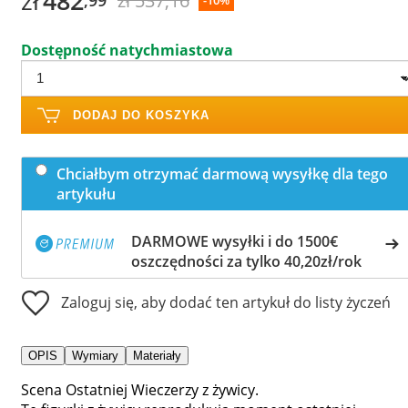
zł
482
zł 537,16
,99
-10%
Dostępność natychmiastowa
DODAJ DO KOSZYKA
Chciałbym otrzymać darmową wysyłkę dla tego
artykułu
DARMOWE wysyłki i do 1500€
oszczędności za tylko 40,20zł/rok
Zaloguj się, aby dodać ten artykuł do listy życzeń
OPIS
Wymiary
Materiały
Scena Ostatniej Wieczerzy z żywicy.