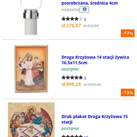
posrebrzana, średnica 4cm
NIEBAWEM
3
zł 276,87
zł 333,58
-17
%
Droga Krzyżowa 14 stacji żywica
16,5x11,5cm
DOSTĘPNY
3
zł 898,28
zł 1033,69
-13
%
Druk plakat Droga Krzyżowa 15
stacji
DOSTĘPNY