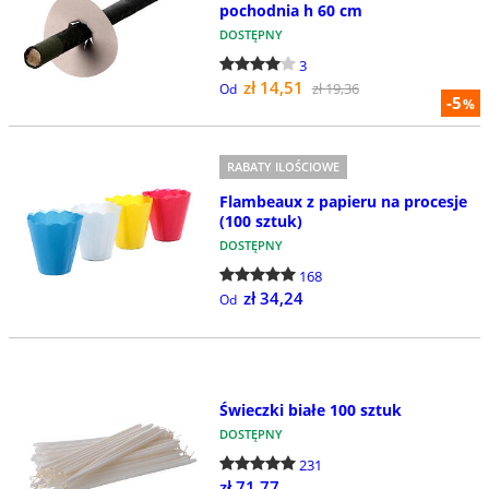
pochodnia h 60 cm
DOSTĘPNY
3
zł 14,51
zł 19,36
Od
-5
%
RABATY ILOŚCIOWE
Flambeaux z papieru na procesje
(100 sztuk)
DOSTĘPNY
168
zł 34,24
Od
Świeczki białe 100 sztuk
DOSTĘPNY
231
zł 71,77