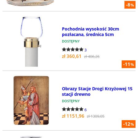
-8
%
Pochodnia wysokość 30cm
pozłacana, średnica 5cm
DOSTĘPNY
3
zł 360,61
zł 406,26
-11
%
Obrazy Stacje Drogi Krzyżowej 15
stacji drewno
DOSTĘPNY
6
zł 1151,96
zł 1309,05
-12
%