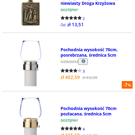
niewiasty Droga Krzyżowa
DOSTĘPNY
2
zł 13,51
Od
Pochodnia wysokość 70cm,
posrebrzana, średnica 5cm
NIEBAWEM
3
zł 402,59
zł 432,89
-7
%
Pochodnia wysokość 70cm
pozłacana, średnica 5cm
DOSTĘPNY
4
zł 415,60