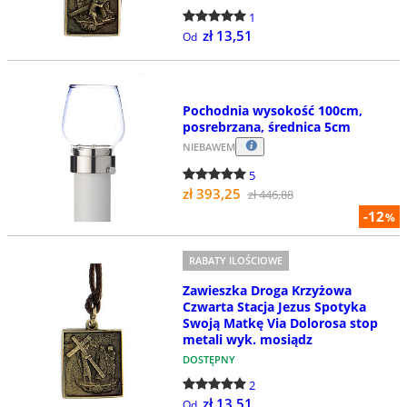
1
zł 13,51
Od
Pochodnia wysokość 100cm,
posrebrzana, średnica 5cm
NIEBAWEM
5
zł 393,25
zł 446,88
-12
%
RABATY ILOŚCIOWE
Zawieszka Droga Krzyżowa
Czwarta Stacja Jezus Spotyka
Swoją Matkę Via Dolorosa stop
metali wyk. mosiądz
DOSTĘPNY
2
zł 13,51
Od