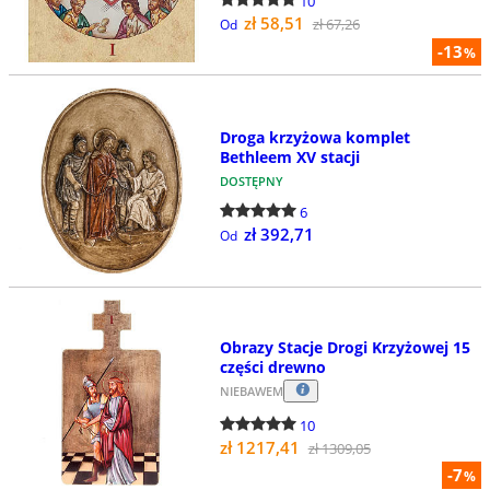
10
zł 58,51
zł 67,26
Od
-13
%
Droga krzyżowa komplet
Bethleem XV stacji
DOSTĘPNY
6
zł 392,71
Od
Obrazy Stacje Drogi Krzyżowej 15
części drewno
NIEBAWEM
10
zł 1217,41
zł 1309,05
-7
%