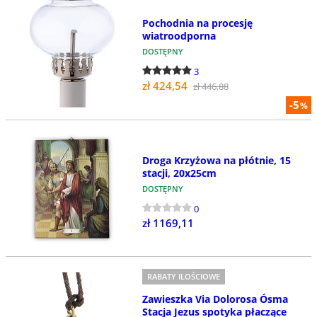
Pochodnia na procesję
wiatroodporna
DOSTĘPNY
3
zł 424,54
zł 446,88
-5
%
Droga Krzyżowa na płótnie, 15
stacji, 20x25cm
DOSTĘPNY
0
zł 1169,11
RABATY ILOŚCIOWE
Zawieszka Via Dolorosa Ósma
Stacja Jezus spotyka płaczące