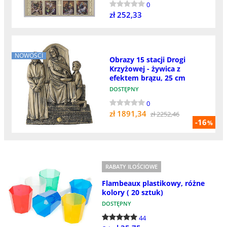
0
zł 252,33
NOWOŚCI
Obrazy 15 stacji Drogi
Krzyżowej - żywica z
efektem brązu, 25 cm
DOSTĘPNY
0
zł 1891,34
zł 2252,46
-16
%
RABATY ILOŚCIOWE
Flambeaux plastikowy, różne
kolory ( 20 sztuk)
DOSTĘPNY
44