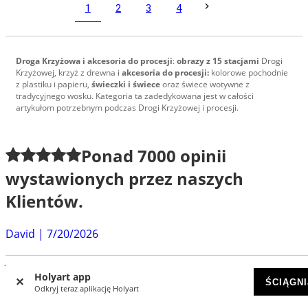
1
2
3
4
Droga Krzyżowa i akcesoria do procesji
:
obrazy z 15 stacjami
Drogi
Krzyżowej, krzyż z drewna i
akcesoria do procesji:
kolorowe pochodnie
z plastiku i papieru,
świeczki i świece
oraz świece wotywne z
tradycyjnego wosku. Kategoria ta zadedykowana jest w całości
artykułom potrzebnym podczas Drogi Krzyżowej i procesji.
Ponad
7000
opinii
wystawionych przez naszych
Klientów.
David
|
7/20/2026
Jestem w pełni zadowolony z usług Holyart. Zamówiłem
od nich humerał z dostawą do Węgier, który mogę...
Holyart app
ŚCIĄGNI
Odkryj teraz aplikację Holyart
Eliasz
|
6/30/2026