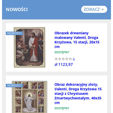
NOWOŚCI
ZOBACZ
Obrazek drewniany
NOWOŚCI
malowany Valenti, Droga
Krzyżowa, 15 stacji, 20x15
cm
DOSTĘPNY
0
zł 1123,97
Obraz dekoracyjny złoty,
NOWOŚCI
Valenti, Droga Krzyżowa 15
stacji z Chrystusem
Zmartwychwstałym, 40x35
cm
DOSTĘPNY