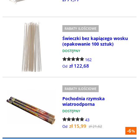
RABATY ILOŚCIOWE
Świeczki bez kapiącego wosku
(opakowanie 100 sztuk)
DOSTĘPNY
162
zł 122,68
Od
RABATY ILOŚCIOWE
Pochodnia rzymska
wiatroodporna
DOSTĘPNY
43
zł 15,99
zł 21,62
Od
-6
%