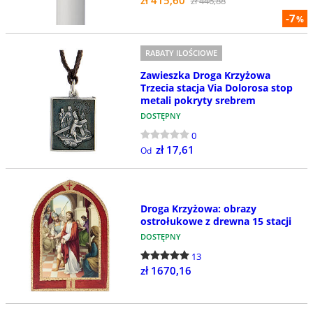
zł 446,88
-7
%
RABATY ILOŚCIOWE
Zawieszka Droga Krzyżowa
Trzecia stacja Via Dolorosa stop
metali pokryty srebrem
DOSTĘPNY
0
zł 17,61
Od
Droga Krzyżowa: obrazy
ostrołukowe z drewna 15 stacji
DOSTĘPNY
13
zł 1670,16