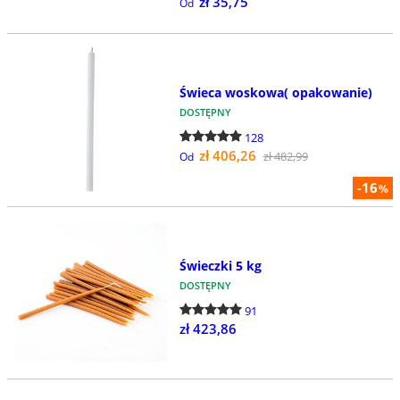
zł 35,75
Od
Świeca woskowa( opakowanie)
DOSTĘPNY
128
zł 406,26
zł 482,99
Od
-16
%
Świeczki 5 kg
DOSTĘPNY
91
zł 423,86