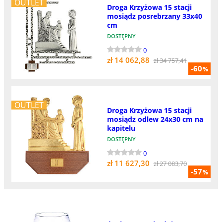
OUTLET
Droga Krzyżowa 15 stacji
mosiądz posrebrzany 33x40
cm
DOSTĘPNY
0
zł 14 062,88
zł 34 757,41
-60
%
OUTLET
Droga Krzyżowa 15 stacji
mosiądz odlew 24x30 cm na
kapitelu
DOSTĘPNY
0
zł 11 627,30
zł 27 083,70
-57
%