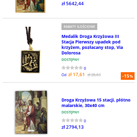
zł 5642,44
RABATY ILOŚCIOWE
Medalik Droga Krzyżowa III
Stacja Pierwszy upadek pod
krzyżem, pozłacany stop, Via
Dolorosa
DOSTĘPNY
0
zł 17,61
zł 26,63
Od
-15
%
Droga Krzyżowa 15 stacji, płótno
malarskie, 30x40 cm
DOSTĘPNY
0
zł 2794,13