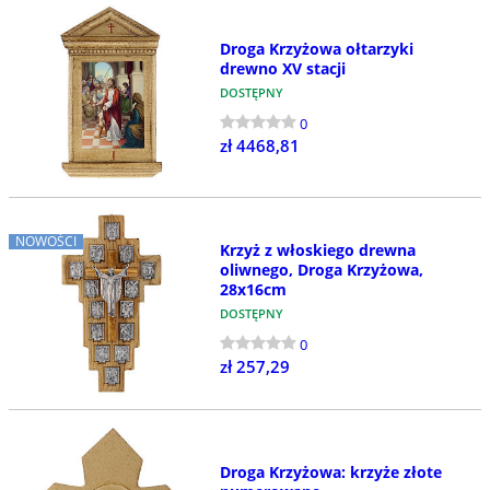
Droga Krzyżowa ołtarzyki
drewno XV stacji
DOSTĘPNY
0
zł 4468,81
NOWOŚCI
Krzyż z włoskiego drewna
oliwnego, Droga Krzyżowa,
28x16cm
DOSTĘPNY
0
zł 257,29
Droga Krzyżowa: krzyże złote