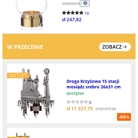
NIEBAWEM
19
zł 247,82
W PRZECENIE
ZOBACZ
OUTLET
Droga Krzyżowa 15 stacji
mosiądz srebro 26x31 cm
DOSTĘPNY
0
zł 11 327,75
zł 28 437,88
-60
%