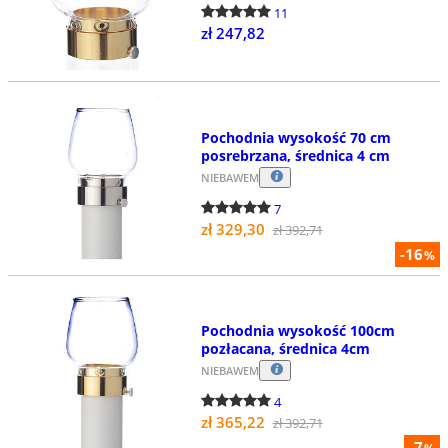
11
zł 247,82
Pochodnia wysokość 70 cm
posrebrzana, średnica 4 cm
NIEBAWEM
7
zł 329,30
zł 392,71
-16
%
Pochodnia wysokość 100cm
pozłacana, średnica 4cm
NIEBAWEM
4
zł 365,22
zł 392,71
-7