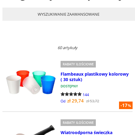
WYSZUKIWANIE ZAAWANSOWANE
60 artykuły
RABATY ILOŚCIOWE
Flambeaux plastikowy kolorowy
( 30 sztuk)
DOSTĘPNY
144
zł 29,74
zł 53,72
Od
-17
%
RABATY ILOŚCIOWE
Wiatroodporna świeczka