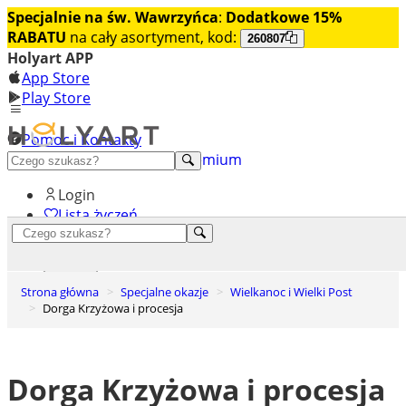
Specjalnie na św. Wawrzyńca
:
Dodatkowe 15%
RABATU
na cały asortyment, kod:
260807
Holyart APP
App Store
Play Store
Pomoc i Kontakty
+48 222 922 860
Odkryj premium
Login
Lista życzeń
0
Koszyk
Strona główna
Specjalne okazje
Wielkanoc i Wielki Post
Dorga Krzyżowa i procesja
Dorga Krzyżowa i procesja