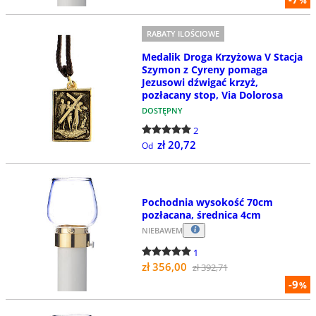
%
RABATY ILOŚCIOWE
Medalik Droga Krzyżowa V Stacja
Szymon z Cyreny pomaga
Jezusowi dźwigać krzyż,
pozłacany stop, Via Dolorosa
DOSTĘPNY
2
zł 20,72
Od
Pochodnia wysokość 70cm
pozłacana, średnica 4cm
NIEBAWEM
1
zł 356,00
zł 392,71
-9
%