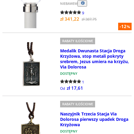
NIEBAWEM
9
zł 341,22
zł 387,75
-12
%
RABATY ILOŚCIOWE
Medalik Dwunasta Stacja Droga
Krzyżowa, stop metali pokryty
srebrem, Jezus umiera na krzyżu,
Via Dolorosa
DOSTĘPNY
1
zł 17,61
Od
RABATY ILOŚCIOWE
Naszyjnik Trzecia Stacja Via
Dolorosa pierwszy upadek Droga
Krzyżowa
DOSTĘPNY