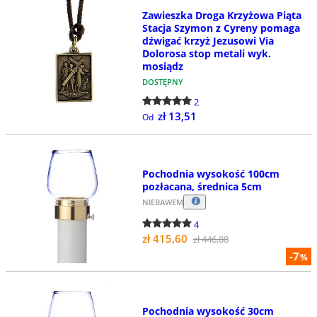
Zawieszka Droga Krzyżowa Piąta
Stacja Szymon z Cyreny pomaga
dźwigać krzyż Jezusowi Via
Dolorosa stop metali wyk.
mosiądz
DOSTĘPNY
2
zł 13,51
Od
Pochodnia wysokość 100cm
pozłacana, średnica 5cm
NIEBAWEM
4
zł 415,60
zł 446,88
-7
%
Pochodnia wysokość 30cm