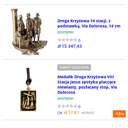
Droga Krzyżowa 14 stacji, z
podstawką, Via Dolorosa, 14 cm
DOSTĘPNY
0
zł 15 347,43
RABATY ILOŚCIOWE
Medalik Droga Krzyżowa VIII
Stacja Jezus spotyka płaczące
niewiasty, pozłacany stop, Via
Dolorosa
DOSTĘPNY
0
zł 17,61
zł 26,63
Od
-15
%