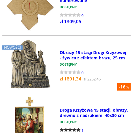
numerowane
DOSTĘPNY
0
zł 1309,05
NOWOŚCI
Obrazy 15 stacji Drogi Krzyżowej
- żywica z efektem brązu, 25 cm
DOSTĘPNY
0
zł 1891,34
zł 2252,46
-16
%
Droga Krzyżowa 15 stacji, obrazy,
drewno z nadrukiem, 40x30 cm
DOSTĘPNY
1