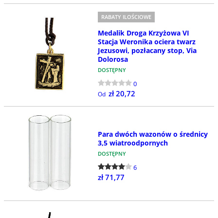
RABATY ILOŚCIOWE
Medalik Droga Krzyżowa VI
Stacja Weronika ociera twarz
Jezusowi, pozłacany stop, Via
Dolorosa
DOSTĘPNY
0
zł 20,72
Od
Para dwóch wazonów o średnicy
3,5 wiatroodpornych
DOSTĘPNY
6
zł 71,77