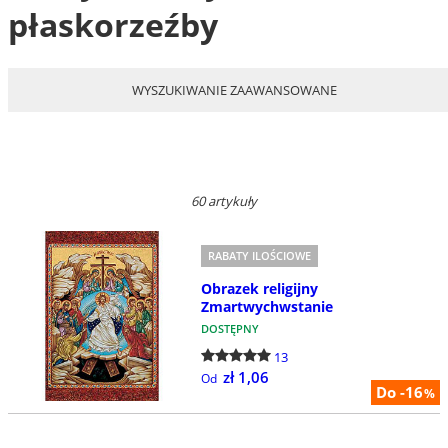
płaskorzeźby
WYSZUKIWANIE ZAAWANSOWANE
60 artykuły
RABATY ILOŚCIOWE
Obrazek religijny
Zmartwychwstanie
DOSTĘPNY
13
zł 1,06
Od
Do -16
%