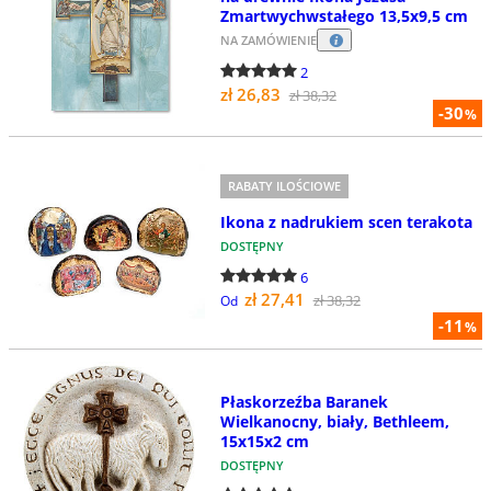
Zmartwychwstałego 13,5x9,5 cm
NA ZAMÓWIENIE
2
zł 26,83
zł 38,32
-30
%
RABATY ILOŚCIOWE
Ikona z nadrukiem scen terakota
DOSTĘPNY
6
zł 27,41
zł 38,32
Od
-11
%
Płaskorzeźba Baranek
Wielkanocny, biały, Bethleem,
15x15x2 cm
DOSTĘPNY