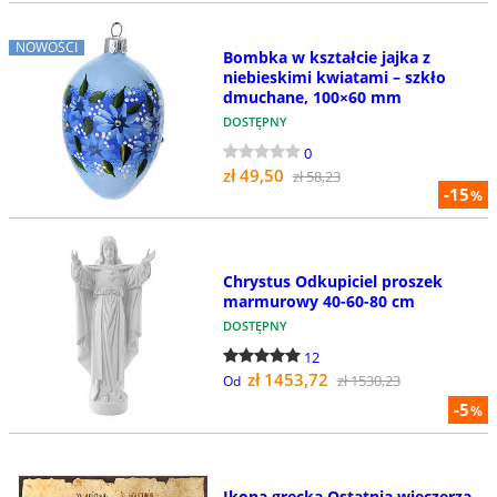
NOWOŚCI
Bombka w kształcie jajka z
niebieskimi kwiatami – szkło
dmuchane, 100×60 mm
DOSTĘPNY
0
zł 49,50
zł 58,23
-15
%
Chrystus Odkupiciel proszek
marmurowy 40-60-80 cm
DOSTĘPNY
12
zł 1453,72
zł 1530,23
Od
-5
%
Ikona grecka Ostatnia wieczerza