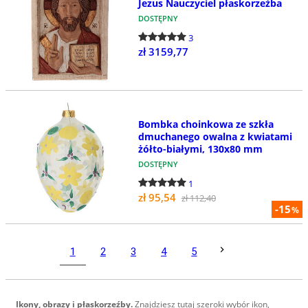
Jezus Nauczyciel płaskorzeźba
DOSTĘPNY
3
zł 3159,77
Bombka choinkowa ze szkła
dmuchanego owalna z kwiatami
żółto-białymi, 130x80 mm
DOSTĘPNY
1
zł 95,54
zł 112,40
-15
%
1
2
3
4
5
Ikony, obrazy i płaskorzeźby.
Znajdziesz tutaj szeroki wybór ikon,