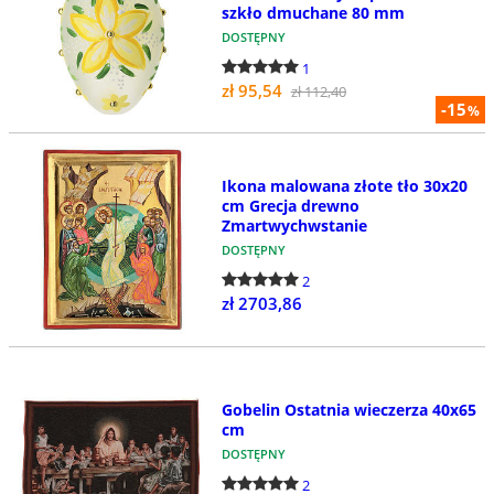
szkło dmuchane 80 mm
DOSTĘPNY
1
zł 95,54
zł 112,40
-15
%
Ikona malowana złote tło 30x20
cm Grecja drewno
Zmartwychwstanie
DOSTĘPNY
2
zł 2703,86
Gobelin Ostatnia wieczerza 40x65
cm
DOSTĘPNY
2