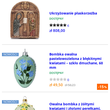
Ukrzyżowanie płaskorzeźba
DOSTĘPNY
6
zł 808,00
Bombka owalna
NOWOŚCI
pastelowozielona z błękitnymi
kwiatami – szkło dmuchane, 60
mm
DOSTĘPNY
0
zł 49,50
zł 58,23
-15
%
NOWOŚCI
Owalna bombka z żółtymi
kwiatami i złotymi perełkami,