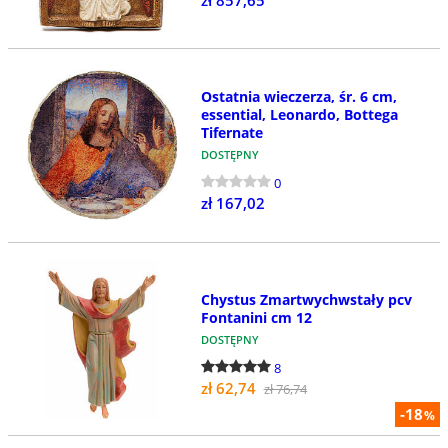
zł 857,65
Ostatnia wieczerza, śr. 6 cm,
essential, Leonardo, Bottega
Tifernate
DOSTĘPNY
0
zł 167,02
Chystus Zmartwychwstały pcv
Fontanini cm 12
DOSTĘPNY
8
zł 62,74
zł 76,74
-18
%