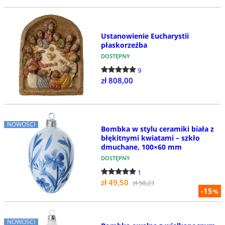
Ustanowienie Eucharystii
płaskorzeźba
DOSTĘPNY
9
zł 808,00
NOWOŚCI
Bombka w stylu ceramiki biała z
błękitnymi kwiatami – szkło
dmuchane, 100×60 mm
DOSTĘPNY
1
zł 49,50
zł 58,23
-15
%
NOWOŚCI