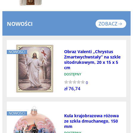
NOWOŚCI
ZOBACZ
Obraz Valenti „Chrystus
NOWOŚCI
Zmartwychwstały” na szkle
sitodrukowym, 20 x 15 x 5
cm
DOSTĘPNY
0
zł 76,74
NOWOŚCI
Kula krajobrazowa różowa
ze szkła dmuchanego, 150
mm
DOSTĘPNY