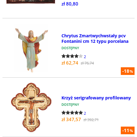
zł 80,80
Chrytus Zmartwychwstały pcv
Fontanini cm 12 typu porcelana
DOSTĘPNY
2
zł 62,74
zł 76,74
-18
%
Krzyż serigrafowany profilowany
DOSTĘPNY
2
zł 347,57
zł 392,71
-11
%