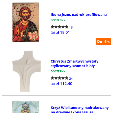
Ikona Jezus nadruk profilowana
DOSTĘPNY
13
zł 18,01
Od
Do -6
%
Chrystus Zmartwychwstały
stylizowany szamot biały
DOSTĘPNY
24
zł 112,40
Od
Krzyż Wielkanocny nadrukowany
na drewnie Ikona Jezusa