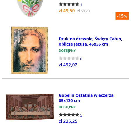
1
zł 49,50
zł 58,23
-15
%
Druk na drewnie, Święty Całun,
oblicze Jezusa, 45x35 cm
DOSTĘPNY
0
zł 492,02
Gobelin Ostatnia wieczerza
65x130 cm
DOSTĘPNY
5
zł 225,25