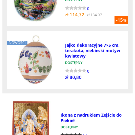
0
zł 114,72
zł 134,97
-15
%
NOWOŚCI
Jajko dekoracyjne 7×5 cm,
terakota, niebieski motyw
kwiatowy
DOSTĘPNY
0
zł 80,80
Ikona z nadrukiem Zejście do
Piekieł
DOSTĘPNY