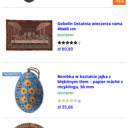
-15
%
Gobelin Ostatnia wieczerza rama
40x60 cm
DOSTĘPNY
7
zł 80,80
NOWOŚCI
Bombka w kształcie jajka z
błękitnym tłem – papier mâché z
recyklingu, 50 mm
DOSTĘPNY
0
zł 35,66