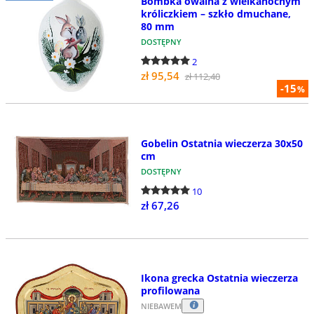
Bombka owalna z wielkanocnym
króliczkiem – szkło dmuchane,
80 mm
DOSTĘPNY
2
zł 95,54
zł 112,40
-15
%
Gobelin Ostatnia wieczerza 30x50
cm
DOSTĘPNY
10
zł 67,26
Ikona grecka Ostatnia wieczerza
profilowana
NIEBAWEM