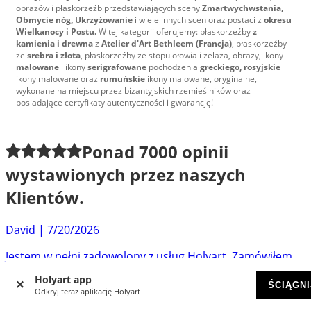
obrazów i płaskorzeźb przedstawiających sceny
Zmartwychwstania,
Obmycie nóg, Ukrzyżowanie
i wiele innych scen oraz postaci z
okresu
Wielkanocy i Postu.
W tej kategorii oferujemy: płaskorzeźby
z
kamienia i drewna
z
Atelier d'Art Bethleem (Francja)
, płaskorzeźby
ze
srebra i złota
, płaskorzeźby ze stopu ołowia i żelaza, obrazy, ikony
malowane
i ikony
serigrafowane
pochodzenia
greckiego, rosyjskie
ikony malowane oraz
rumuńskie
ikony malowane, oryginalne,
wykonane na miejscu przez bizantyjskich rzemieślników oraz
posiadające certyfikaty autentyczności i gwarancję!
Ponad
7000
opinii
wystawionych przez naszych
Klientów.
David
|
7/20/2026
Jestem w pełni zadowolony z usług Holyart. Zamówiłem
od nich humerał z dostawą do Węgier, który mogę...
Holyart app
ŚCIĄGNI
Odkryj teraz aplikację Holyart
Eliasz
|
6/30/2026