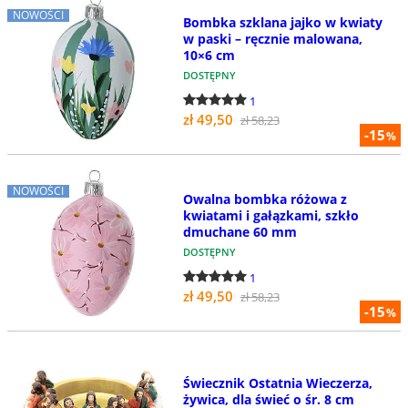
NOWOŚCI
Bombka szklana jajko w kwiaty
w paski – ręcznie malowana,
10×6 cm
DOSTĘPNY
1
zł 49,50
zł 58,23
-15
%
NOWOŚCI
Owalna bombka różowa z
kwiatami i gałązkami, szkło
dmuchane 60 mm
DOSTĘPNY
1
zł 49,50
zł 58,23
-15
%
Świecznik Ostatnia Wieczerza,
żywica, dla świeć o śr. 8 cm