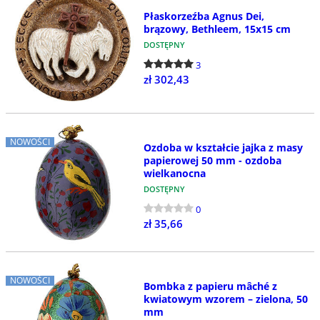
Płaskorzeźba Agnus Dei,
brązowy, Bethleem, 15x15 cm
DOSTĘPNY
3
zł 302,43
NOWOŚCI
Ozdoba w kształcie jajka z masy
papierowej 50 mm - ozdoba
wielkanocna
DOSTĘPNY
0
zł 35,66
NOWOŚCI
Bombka z papieru mâché z
kwiatowym wzorem – zielona, 50
mm