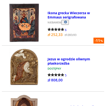
Ikona grecka Wieczerza w
Emmaus serigrafowana
NIEBAWEM
6
zł 252,33
zł 283,93
-11
%
Jezus w ogrodzie oliwnym
płaskorzeźba
DOSTĘPNY
5
zł 808,00