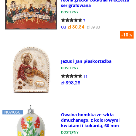
serigrafowana
DOSTĘPNY
7
zł 80,84
zł 89,83
Od
-10
%
Jezus i Jan płaskorzeźba
DOSTĘPNY
11
zł 898,28
NOWOŚCI
Owalna bombka ze szkła
dmuchanego, z kolorowymi
kwiatami i kokardą, 60 mm
DOSTĘPNY