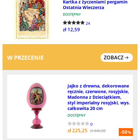
Kartka z życzeniami pergamin
Ostatnia Wieczerza
DOSTĘPNY
24
zł 12,59
W PRZECENIE
ZOBACZ
Jajko z drewna, dekorowane
ręcznie, czerwone, rosyjskie,
Madonna z Dzieciątkiem,
styl imperialny rosyjski, wys.
całkowita 20 cm
DOSTĘPNY
0
zł 225,25
zł 446,88
-50
%