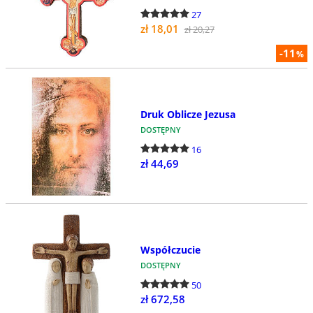
27
zł 18,01
zł 20,27
-11
%
Druk Oblicze Jezusa
DOSTĘPNY
16
zł 44,69
Współczucie
DOSTĘPNY
50
zł 672,58