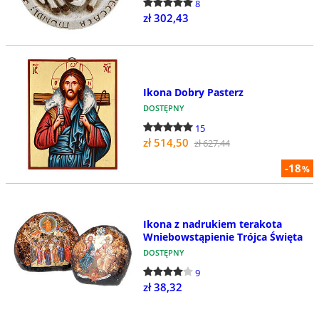
8
zł 302,43
Ikona Dobry Pasterz
DOSTĘPNY
15
zł 514,50
zł 627,44
-18
%
Ikona z nadrukiem terakota
Wniebowstąpienie Trójca Święta
DOSTĘPNY
9
zł 38,32