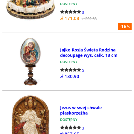
DOSTĘPNY
3
zł 171,08
zł 202,68
-16
%
Jajko Rosja Święta Rodzina
decoupage wys. całk. 13 cm
DOSTĘPNY
5
zł 130,90
Jezus w swej chwale
płaskorzeźba
DOSTĘPNY
3