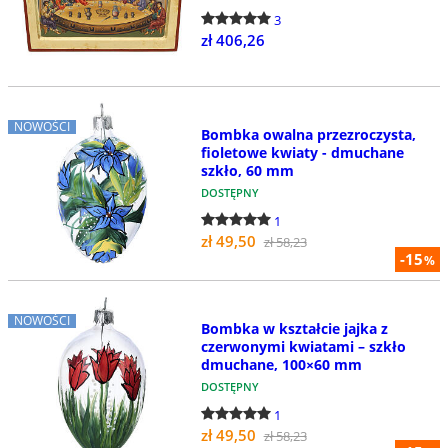
3
zł 406,26
NOWOŚCI
Bombka owalna przezroczysta,
fioletowe kwiaty - dmuchane
szkło, 60 mm
DOSTĘPNY
1
zł 49,50
zł 58,23
-15
%
NOWOŚCI
Bombka w kształcie jajka z
czerwonymi kwiatami – szkło
dmuchane, 100×60 mm
DOSTĘPNY
1
zł 49,50
zł 58,23