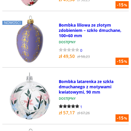
-15
%
NOWOŚCI
Bombka liliowa ze złotym
zdobieniem – szkło dmuchane,
100×60 mm
DOSTĘPNY
0
zł 49,50
zł 58,23
-15
%
Bombka latarenka ze szkła
dmuchanego z motywami
kwiatowymi, 90 mm
DOSTĘPNY
1
zł 57,17
zł 67,26
-15
%