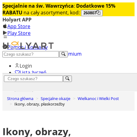
Specjalnie na św. Wawrzyńca
:
Dodatkowe 15%
RABATU
na cały asortyment, kod:
260807
Holyart APP
App Store
Play Store
Pomoc i Kontakty
+48 222 922 860
Odkryj premium
Login
Lista życzeń
0
Koszyk
Strona główna
Specjalne okazje
Wielkanoc i Wielki Post
Ikony, obrazy, płaskorzeźby
Ikony, obrazy,