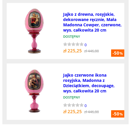
Jajko z drewna, rosyjskie,
dekorowane ręcznie, Mała
Madonna Cowper, czerwone,
wys. całkowita 20 cm
DOSTĘPNY
0
zł 225,25
zł 446,88
-50
%
Jajko czerwone ikona
rosyjska, Madonna z
Dzieciątkiem, decoupage,
wys. całkowita 20 cm
DOSTĘPNY
0
zł 225,25
zł 446,88
-50
%