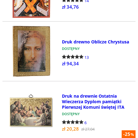
14
zł 34,76
Druk drewno Oblicze Chrystusa
DOSTĘPNY
13
zł 94,34
Druk na drewnie Ostatnia
Wieczerza Dyplom pamiątki
Pierwszej Komuni świętej ITA
DOSTĘPNY
6
zł 20,28
zł 27,04
-25
%