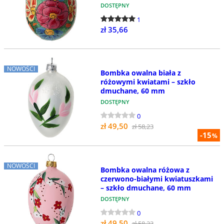
DOSTĘPNY
1
zł 35,66
NOWOŚCI
Bombka owalna biała z
różowymi kwiatami – szkło
dmuchane, 60 mm
DOSTĘPNY
0
zł 49,50
zł 58,23
-15
%
NOWOŚCI
Bombka owalna różowa z
czerwono-białymi kwiatuszkami
– szkło dmuchane, 60 mm
DOSTĘPNY
0
zł 49,50
zł 58,23