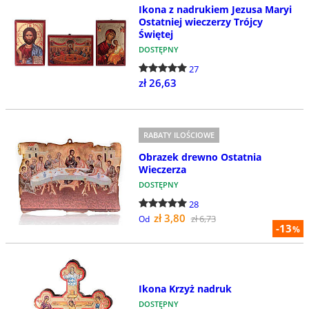
Ikona z nadrukiem Jezusa Maryi
Ostatniej wieczerzy Trójcy
Świętej
DOSTĘPNY
27
zł 26,63
RABATY ILOŚCIOWE
Obrazek drewno Ostatnia
Wieczerza
DOSTĘPNY
28
zł 3,80
zł 6,73
Od
-13
%
Ikona Krzyż nadruk
DOSTĘPNY