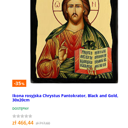
-35
%
Ikona rosyjska Chrystus Pantokrator, Black and Gold,
30x20cm
DOSTĘPNY
zł 466,44
zł 717,60