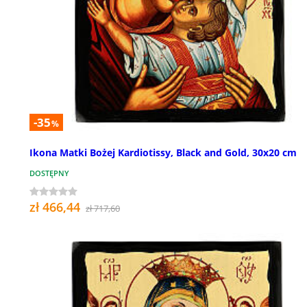
-35
%
Ikona Matki Bożej Kardiotissy, Black and Gold, 30x20 cm
DOSTĘPNY
zł 466,44
zł 717,60