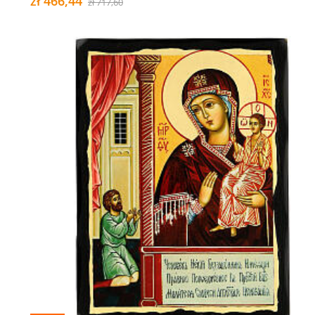
zł 466,44
zł 717,60