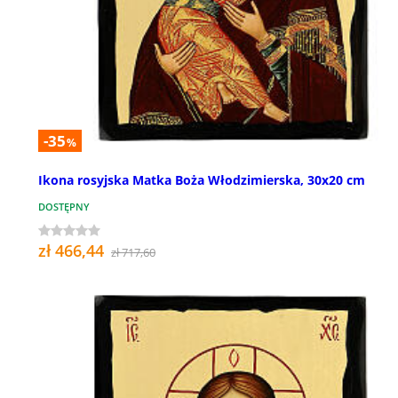
-35
%
Ikona rosyjska Matka Boża Włodzimierska, 30x20 cm
DOSTĘPNY
zł 466,44
zł 717,60