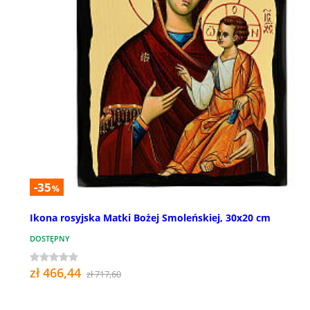
-35
%
Ikona rosyjska Matki Bożej Smoleńskiej, 30x20 cm
DOSTĘPNY
zł 466,44
zł 717,60