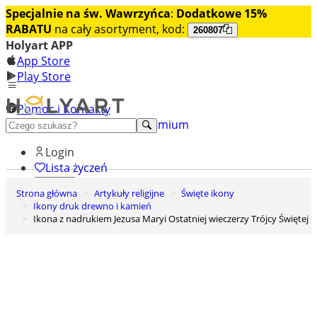
Specjalnie na św. Wawrzyńca
:
Dodatkowe 15%
RABATU
na cały asortyment, kod:
260807
Holyart APP
App Store
Play Store
Pomoc i Kontakty
+48 222 922 860
Odkryj premium
Login
Lista życzeń
Strona główna
Artykuły religijne
Święte ikony
0
Ikony druk drewno i kamień
Koszyk
Ikona z nadrukiem Jezusa Maryi Ostatniej wieczerzy Trójcy Świętej