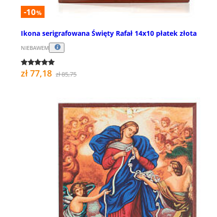
-10
%
Ikona serigrafowana Święty Rafał 14x10 płatek złota
NIEBAWEM
zł 77,18
zł 85,75