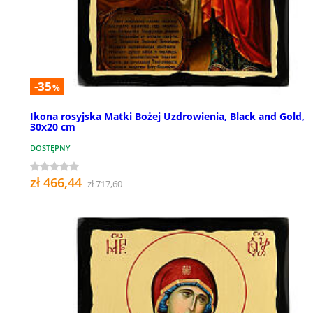
-35
%
Ikona rosyjska Matki Bożej Uzdrowienia, Black and Gold,
30x20 cm
DOSTĘPNY
zł 466,44
zł 717,60