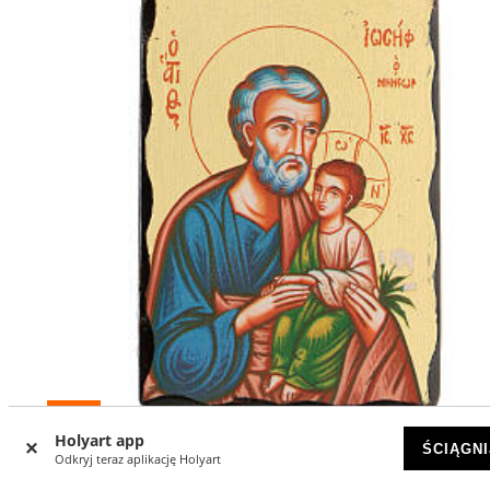
-20
%
Holyart app
ŚCIĄGNI
Odkryj teraz aplikację Holyart
Ikona Święty Józef serigrafowana 10x7 cm tło złote