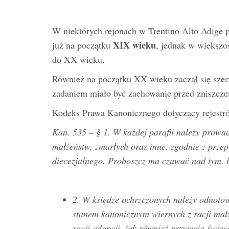
W niektórych rejonach w Trentino Alto Adige 
XIX wieku
już na początku
, jednak w wiekszo
do XX wieku.
Również na początku XX wieku zaczął się szer
zadaniem miało być zachowanie przed zniszczen
Kodeks Prawa Kanonicznego dotyczący rejestró
Kan. 535 – § 1. W każdej parafii należy prowad
małżeństw, zmarłych oraz inne, zgodnie z prze
diecezjalnego. Proboszcz ma czuwać nad tym, b
2. W księdze ochrzczonych należy odnoto
stanem kanonicznym wiernych z racji mał
racji adopcji, jak również przyjęcia święc