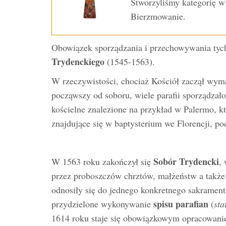
Stworzyliśmy kategorię w
Bierzmowanie.
Obowiązek sporządzania i przechowywania tych
Trydenckiego
(1545-1563).
W rzeczywistości, chociaż Kościół zaczął wyma
począwszy od soboru, wiele parafii sporządzał
kościelne znalezione na przykład w Palermo, kt
znajdujące się w baptysterium we Florencji, p
Sobór Trydencki
W 1563 roku zakończył się
,
przez proboszczów chrztów, małżeństw a także 
odnosiły się do jednego konkretnego sakramen
spisu parafian
przydzielone wykonywanie
(
st
1614 roku staje się obowiązkowym opracowani