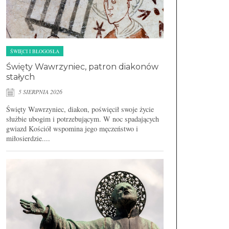
ŚWIĘCI I BŁOGOSŁA
Święty Wawrzyniec, patron diakonów
stałych
5 SIERPNIA 2026
Święty Wawrzyniec, diakon, poświęcił swoje życie
służbie ubogim i potrzebującym. W noc spadających
gwiazd Kościół wspomina jego męczeństwo i
miłosierdzie....