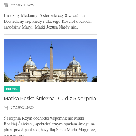
29 LIPCA 2026
Urodziny Madonny: 5 sierpnia czy 8 września?
Dowiedzmy się, kiedy i dlaczego Kościół obchodzi
narodziny Maryi, Matki Jezusa Nigdy nie...
RELIGIA
Matka Boska Śnieżna i Cud z 5 sierpnia
27 LIPCA 2026
5 sierpnia Rzym obchodzi wspomnienie Matki
Boskiej Śnieżnej, spektakularnym opadem śniegu na
placu przed papieską bazyliką Santa Maria Maggiore,
poświęconą...