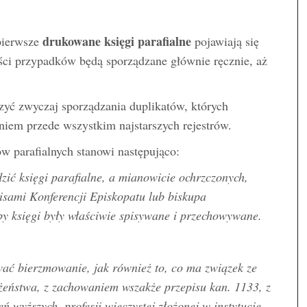
drukowane księgi parafialne
pierwsze
pojawiają się
ści przypadków będą sporządzane głównie ręcznie, aż
zyć zwyczaj sporządzania duplikatów, których
iem przede wszystkim najstarszych rejestrów.
w parafialnych stanowi następująco:
zić księgi parafialne, a mianowicie ochrzczonych,
pisami Konferencji Episkopatu lub biskupa
y księgi były właściwie spisywane i przechowywane.
wać bierzmowanie, jak również to, co ma związek ze
żeństwa, z zachowaniem wszakże przepisu kan. 1133, z
eń wyższych, profesji wieczystej złożonej w instytucie