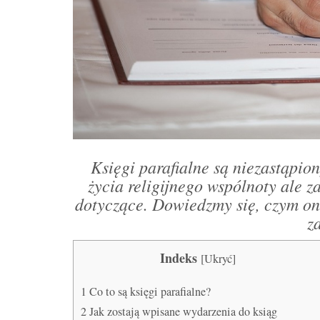
Księgi parafialne są niezastąpio
życia religijnego wspólnoty ale z
dotyczące. Dowiedzmy się, czym one
z
Indeks
[
Ukryć
]
1
Co to są księgi parafialne?
2
Jak zostają wpisane wydarzenia do ksiąg