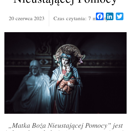
Facebook
LinkedI
Twi
20 czerwca 2023
Czas czytania:
7
minuty
„Matka Boża Nieustającej Pomocy” jest