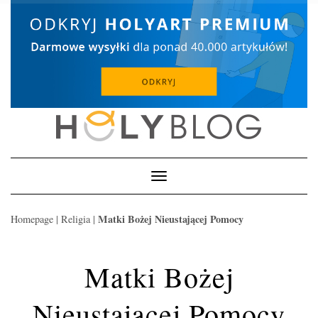
Skip
to
content
Toggle
Navigation
Matki Bożej Nieustającej Pomocy
Homepage
|
Religia
|
Matki Bożej
Nieustającej Pomocy