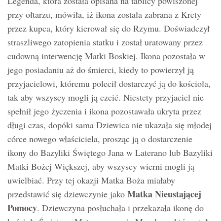
Legenda, która została opisana na tablicy powiszonej
przy ołtarzu, mówiła, iż ​​ikona została zabrana z Krety
przez kupca, który kierował się do Rzymu. Doświadczył
straszliwego zatopienia statku i został uratowany przez
cudowną interwencję Matki Boskiej. Ikona pozostała w
jego posiadaniu aż do śmierci, kiedy to powierzył ją
przyjacielowi, któremu polecił dostarczyć ją do kościoła,
tak aby wszyscy mogli ją czcić. Niestety przyjaciel nie
spełnił jego życzenia i ikona pozostawała ukryta przez
długi czas, dopóki sama Dziewica nie ukazała się młodej
córce nowego właściciela, prosząc ją o dostarczenie
ikony do Bazyliki Świętego Jana w Laterano lub Bazyliki
Matki Bożej Większej, aby wszyscy wierni mogli ją
uwielbiać. Przy tej okazji Matka Boża miałaby
Matka Nieustającej
przedstawić się dziewczynie jako
Pomocy
. Dziewczyna posłuchała i przekazała ikonę do