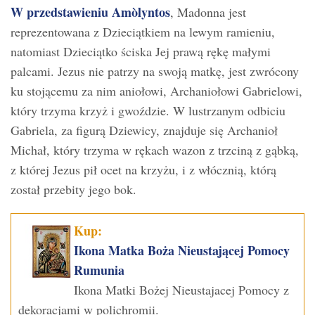
W przedstawieniu Amòlyntos
, Madonna jest
reprezentowana z Dzieciątkiem na lewym ramieniu,
natomiast Dzieciątko ściska Jej prawą rękę małymi
palcami. Jezus nie patrzy na swoją matkę, jest zwrócony
ku stojącemu za nim aniołowi, Archaniołowi Gabrielowi,
który trzyma krzyż i gwoździe. W lustrzanym odbiciu
Gabriela, za figurą Dziewicy, znajduje się Archanioł
Michał, który trzyma w rękach wazon z trzciną z gąbką,
z której Jezus pił ocet na krzyżu, i z włócznią, którą
został przebity jego bok.
Kup:
Ikona Matka Boża Nieustającej Pomocy
Rumunia
Ikona Matki Bożej Nieustajacej Pomocy z
dekoracjami w polichromii.