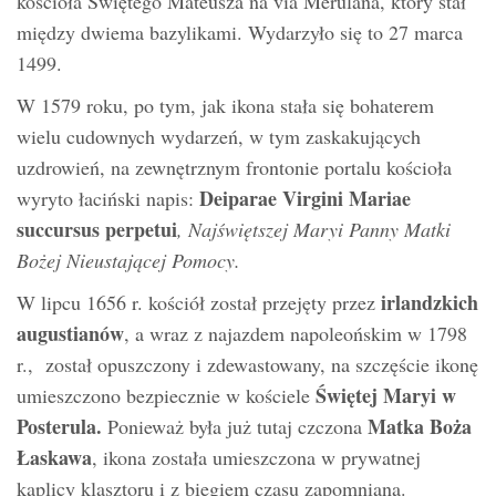
kościoła Świętego Mateusza na via Merulana, który stał
między dwiema bazylikami. Wydarzyło się to 27 marca
1499.
W 1579 roku, po tym, jak ikona stała się bohaterem
wielu cudownych wydarzeń, w tym zaskakujących
uzdrowień, na zewnętrznym frontonie portalu kościoła
Deiparae Virgini Mariae
wyryto łaciński napis:
succursus perpetui
, Najświętszej Maryi Panny Matki
Bożej Nieustającej Pomocy.
irlandzkich
W lipcu 1656 r. kościół został przejęty przez
augustianów
, a wraz z najazdem napoleońskim w 1798
r., został opuszczony i zdewastowany, na szczęście ikonę
Świętej Maryi w
umieszczono bezpiecznie w kościele
Posterula.
Matka Boża
Ponieważ była już tutaj czczona
Łaskawa
, ikona została umieszczona w prywatnej
kaplicy klasztoru i z biegiem czasu zapomniana.