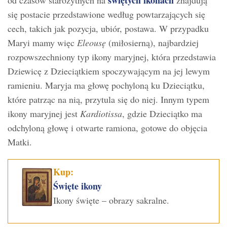
świętych ikonach
od czasów starożytnych na
znajdują
się postacie przedstawione według powtarzających się
cech, takich jak pozycja, ubiór, postawa. W przypadku
Maryi mamy więc
Eleousę
(miłosierną), najbardziej
rozpowszechniony typ ikony maryjnej, która przedstawia
Dziewicę z Dzieciątkiem spoczywającym na jej lewym
ramieniu. Maryja ma głowę pochyloną ku Dzieciątku,
które patrząc na nią, przytula się do niej. Innym typem
ikony maryjnej jest
Kardiotissa
, gdzie Dzieciątko ma
odchyloną głowę i otwarte ramiona, gotowe do objęcia
Matki.
Kup:
Święte ikony
Ikony święte – obrazy sakralne.