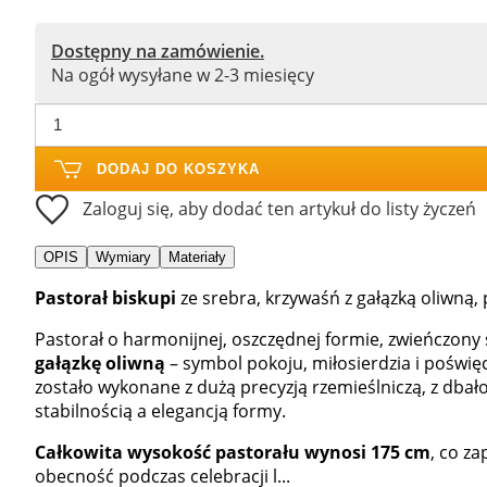
Dostępny na zamówienie.
Na ogół wysyłane w 2-3 miesięcy
DODAJ DO KOSZYKA
Zaloguj się, aby dodać ten artykuł do listy życzeń
OPIS
Wymiary
Materiały
Pastorał biskupi
ze srebra, krzywaśń z gałązką oliwną,
Pastorał o harmonijnej, oszczędnej formie, zwieńczony
gałązkę oliwną
– symbol pokoju, miłosierdzia i poświę
zostało wykonane z dużą precyzją rzemieślniczą, z dba
stabilnością a elegancją formy.
Całkowita wysokość pastorału wynosi 175 cm
, co z
obecność podczas celebracji l...