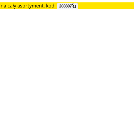
na cały asortyment, kod:
260807