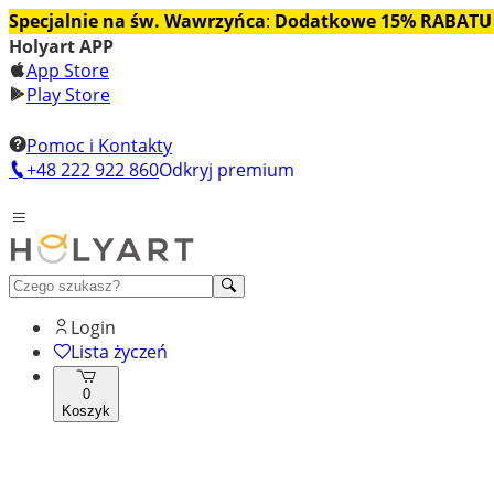
Specjalnie na św. Wawrzyńca
:
Dodatkowe 15% RABATU
Holyart APP
App Store
Play Store
Pomoc i Kontakty
+48 222 922 860
Odkryj premium
Login
Lista życzeń
0
Koszyk