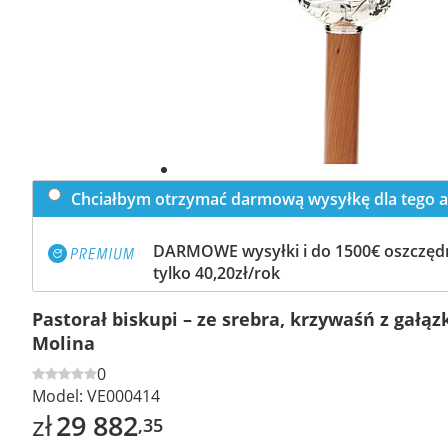
Chciałbym otrzymać darmową wysyłkę dla tego a
DARMOWE wysyłki i do 1500€ oszczędn
tylko 40,20zł/rok
Pastorał biskupi – ze srebra, krzywaśń z gałąz
Molina
0
Model:
VE000414
zł
29 882
,35