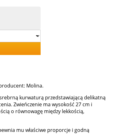
 producent: Molina.
 srebrną kurwaturą przedstawiającą delikatną
cenia. Zwieńczenie ma wysokość 27 cm i
łością o równowagę między lekkością,
apewnia mu właściwe proporcje i godną