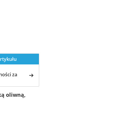
rtykułu
ości za
ką oliwną,