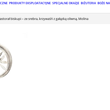
ICZNE
PRODUKTY EKSPLOATACYJNE
SPECJALNE OKAZJE
BIŻUTERIA
BOŻE N
Pastorał biskupi – ze srebra, krzywaśń z gałązką oliwną, Molina