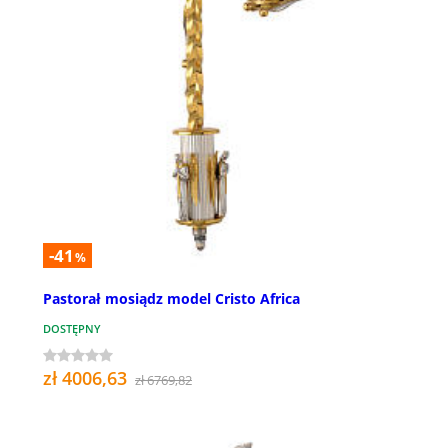
-41
%
Pastorał mosiądz model Cristo Africa
DOSTĘPNY
zł 4006,63
zł 6769,82