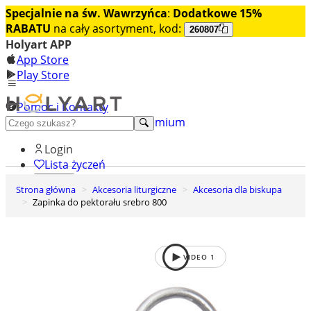
Specjalnie na św. Wawrzyńca
:
Dodatkowe 15%
RABATU
na cały asortyment, kod:
260807
Holyart APP
App Store
Play Store
Pomoc i Kontakty
+48 222 922 860
Odkryj premium
Login
Lista życzeń
Strona główna
Akcesoria liturgiczne
Akcesoria dla biskupa
0
Zapinka do pektorału srebro 800
Koszyk
VIDEO
1