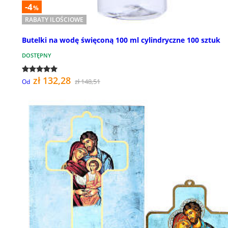
-4
%
RABATY ILOŚCIOWE
Butelki na wodę święconą 100 ml cylindryczne 100 sztuk
DOSTĘPNY
zł 132,28
zł 148,51
Od