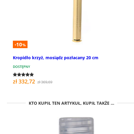
-10
%
Kropidło krzyż, mosiądz pozłacany 20 cm
DOSTĘPNY
zł 332,72
zł 369,69
KTO KUPIŁ TEN ARTYKUŁ, KUPIŁ TAKŻE ...