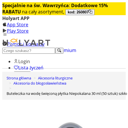
Specjalnie na św. Wawrzyńca
:
Dodatkowe 15%
RABATU
na cały asortyment,
kod: 260807
Holyart APP
App Store
Play Store
Pomoc i Kontakty
+48 222 922 860
Odkryj premium
Login
Lista życzeń
Strona główna
Akcesoria liturgiczne
0
Akcesoria do błogosławieństwa
Koszyk
Buteleczka na wodę święconą płytka Niepokalana 30 ml (50 sztuk) szkło