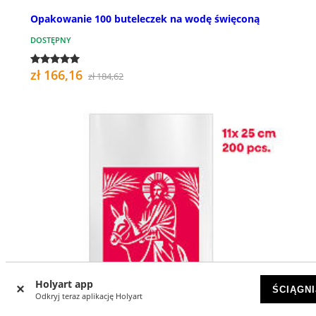
Opakowanie 100 buteleczek na wodę święconą
DOSTĘPNY
zł 166,16
zł 184,62
Holyart app
ŚCIĄGNI
Odkryj teraz aplikację Holyart