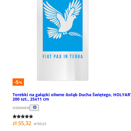
-5
%
Torebki na gałązki oliwne Gołąb Ducha Świętego, HOLYAR
200 szt., 25x11 cm
NIEBAWEM
zł 55,32
zł 58,23