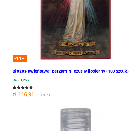
-11
%
Błogosławieństwa: pergamin Jezus Miłosierny (100 sztuk)
DOSTĘPNY
zł 116,91
zł 130,90