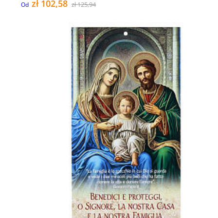
zł 102,58
zł 125,94
Od