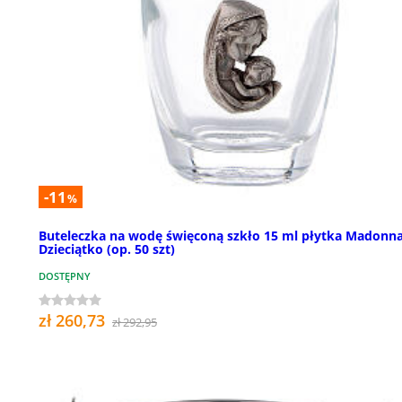
-11
%
Buteleczka na wodę święconą szkło 15 ml płytka Madonn
Dzieciątko (op. 50 szt)
DOSTĘPNY
zł 260,73
zł 292,95