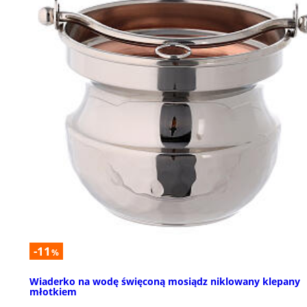
-11
%
Wiaderko na wodę święconą mosiądz niklowany klepany
młotkiem