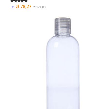
zł 78,27
zł 121,88
Od