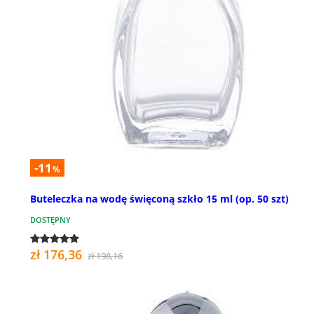
-11
%
Buteleczka na wodę święconą szkło 15 ml (op. 50 szt)
DOSTĘPNY
zł 176,36
zł 198,16