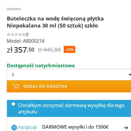
Buteleczka na wodę święconą płytka
Niepokalana 30 ml (50 sztuk) szkło
0
Model:
AB000218
zł
357
zł 446,88
,50
-20%
Dostępność natychmiastowa
DODAJ DO KOSZYKA
Chciałbym otrzymać darmową wysyłkę dla tego
artykułu
DARMOWE wysyłki i do 1500€