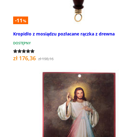
-11
%
Kropidło z mosiądzu pozłacane rączka z drewna
DOSTĘPNY
zł 176,36
zł 198,16