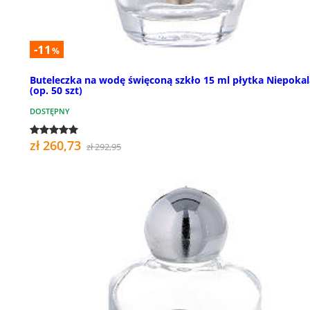
-11
%
Buteleczka na wodę święconą szkło 15 ml płytka Niepoka
(op. 50 szt)
DOSTĘPNY
zł 260,73
zł 292,95