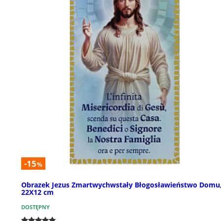
-15
%
Obrazek Jezus Zmartwychwstały Błogosławieństwo Domu
22X12 cm
DOSTĘPNY