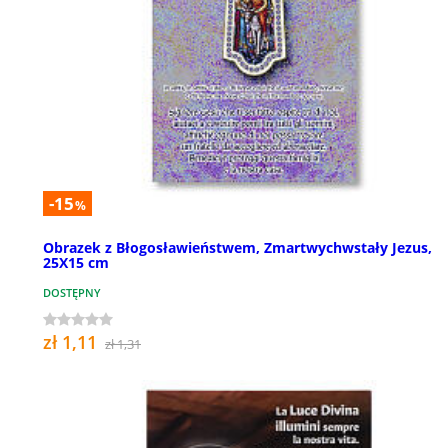
-15
%
Obrazek z Błogosławieństwem, Zmartwychwstały Jezus,
25X15 cm
DOSTĘPNY
zł 1,11
zł 1,31