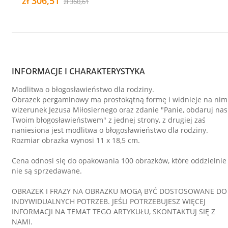
zł 306,51
zł 360,61
INFORMACJE I CHARAKTERYSTYKA
Modlitwa o błogosławieństwo dla rodziny.
Obrazek pergaminowy ma prostokątną formę i widnieje na nim
wizerunek Jezusa Miłosiernego oraz zdanie "Panie, obdaruj nas
Twoim błogosławieństwem" z jednej strony, z drugiej zaś
naniesiona jest modlitwa o błogosławieństwo dla rodziny.
Rozmiar obrazka wynosi 11 x 18,5 cm.
Cena odnosi się do opakowania 100 obrazków, które oddzielnie
nie są sprzedawane.
OBRAZEK I FRAZY NA OBRAZKU MOGĄ BYĆ DOSTOSOWANE DO
INDYWIDUALNYCH POTRZEB. JEŚLI POTRZEBUJESZ WIĘCEJ
INFORMACJI NA TEMAT TEGO ARTYKUŁU, SKONTAKTUJ SIĘ Z
NAMI.