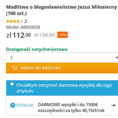
Modlitwa o błogosławieństwo Jezus Miłosierny
(100 szt.)
2
Model:
AB000028
zł
112
zł 134,95
,00
-17%
Dostępność natychmiastowa
DODAJ DO KOSZYKA
Chciałbym otrzymać darmową wysyłkę dla tego
artykułu
DARMOWE wysyłki i do 1500€
oszczędności za tylko 40,19zł/rok