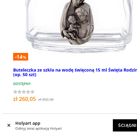
-14
%
Buteleczka ze szkła na wodę święconą 15 ml Święta Rodzi
(op. 50 szt)
DOSTĘPNY
zł 260,05
zł 302,38
Holyart app
ŚCIĄGNI
Odkryj teraz aplikację Holyart