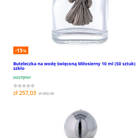
-15
%
Buteleczka na wodę święconą Miłosierny 10 ml (50 sztuk)
szkło
DOSTĘPNY
zł 257,03
zł 302,38