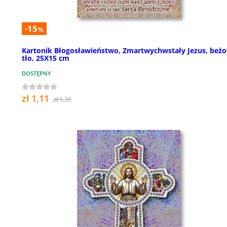
-15
%
Kartonik Błogosławieństwo, Zmartwychwstały Jezus, beż
tło, 25X15 cm
DOSTĘPNY
zł 1,11
zł 1,31