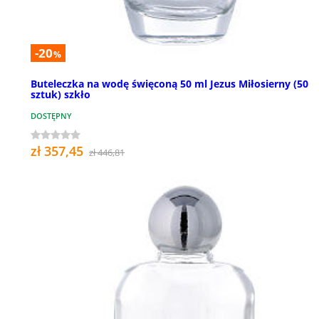
-20
%
Buteleczka na wodę święconą 50 ml Jezus Miłosierny (50
sztuk) szkło
DOSTĘPNY
zł 357,45
zł 446,81