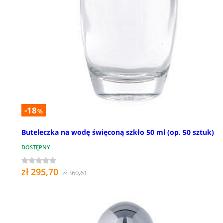
-18
%
Buteleczka na wodę święconą szkło 50 ml (op. 50 sztuk)
DOSTĘPNY
zł 295,70
zł 360,61