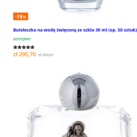
-18
%
Buteleczka na wodę święconą ze szkła 30 ml (op. 50 sztuk)
DOSTĘPNY
zł 295,70
zł 360,61