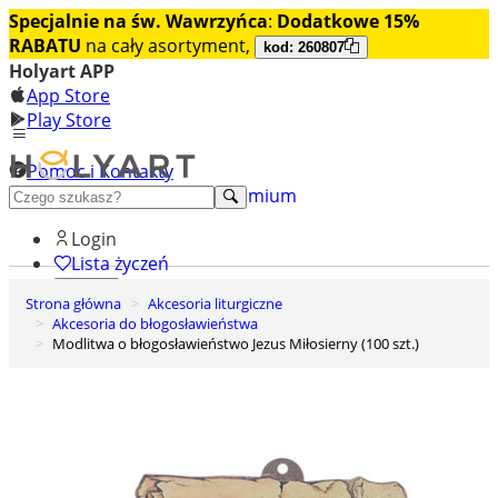
Specjalnie na św. Wawrzyńca
:
Dodatkowe 15%
RABATU
na cały asortyment,
kod: 260807
Holyart APP
App Store
Play Store
Pomoc i Kontakty
+48 222 922 860
Odkryj premium
Login
Lista życzeń
Strona główna
Akcesoria liturgiczne
0
Akcesoria do błogosławieństwa
Koszyk
Modlitwa o błogosławieństwo Jezus Miłosierny (100 szt.)