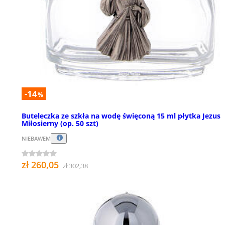
-14
%
Buteleczka ze szkła na wodę święconą 15 ml płytka Jezus
Miłosierny (op. 50 szt)
NIEBAWEM
zł 260,05
zł 302,38