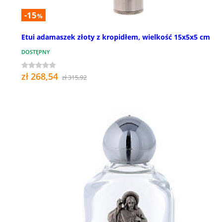
-15
%
Etui adamaszek złoty z kropidłem, wielkość 15x5x5 cm
DOSTĘPNY
zł 268,54
zł 315,92