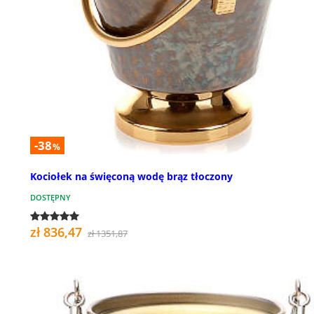
-38
%
Kociołek na święconą wodę brąz tłoczony
DOSTĘPNY
zł 836,47
zł 1351,87