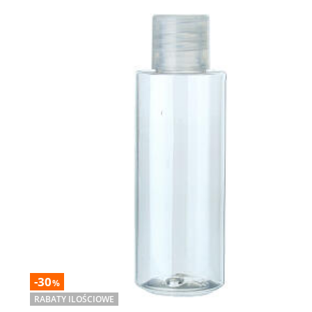
-30
%
RABATY ILOŚCIOWE