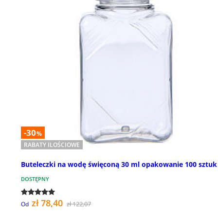
-30
%
RABATY ILOŚCIOWE
Buteleczki na wodę święconą 30 ml opakowanie 100 sztuk
DOSTĘPNY
zł 78,40
zł 122,07
Od