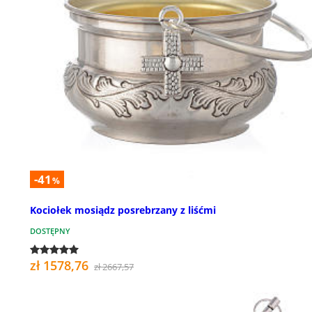
-41
%
Kociołek mosiądz posrebrzany z liśćmi
DOSTĘPNY
zł 1578,76
zł 2667,57