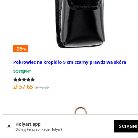
-25
%
Pokrowiec na kropidło 9 cm czarny prawdziwa skóra
DOSTĘPNY
zł 57,65
zł 76,86
Holyart app
ŚCIĄGNI
Odkryj teraz aplikację Holyart