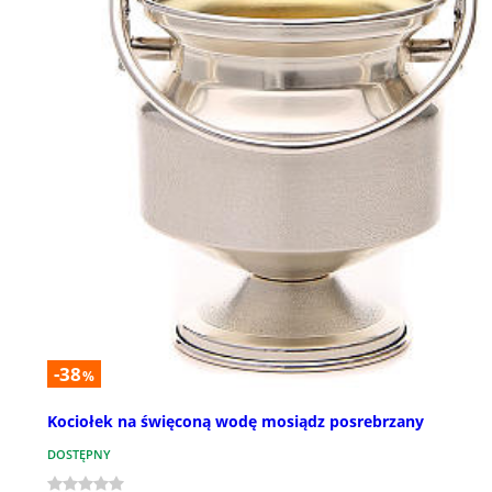
-38
%
Kociołek na święconą wodę mosiądz posrebrzany
DOSTĘPNY