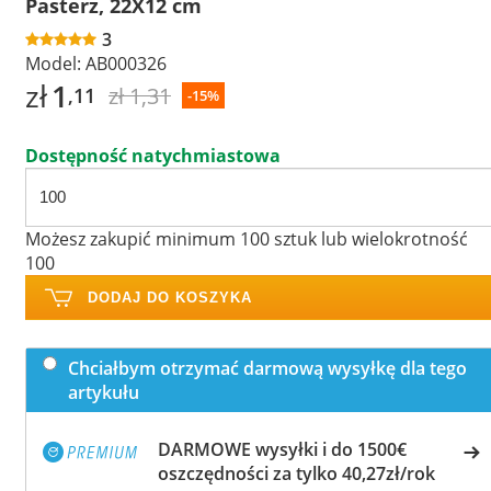
Pasterz, 22X12 cm
3
Model:
AB000326
zł
1
zł 1,31
,11
-15%
Dostępność natychmiastowa
Możesz zakupić minimum 100 sztuk lub wielokrotność
100
DODAJ DO KOSZYKA
Chciałbym otrzymać darmową wysyłkę dla tego
artykułu
DARMOWE wysyłki i do 1500€
oszczędności za tylko 40,27zł/rok