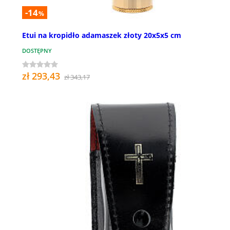
-14
%
Etui na kropidło adamaszek złoty 20x5x5 cm
DOSTĘPNY
zł 293,43
zł 343,17