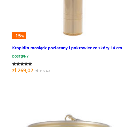
-15
%
Kropidło mosiądz pozłacany i pokrowiec ze skóry 14 cm
DOSTĘPNY
zł 269,02
zł 316,49