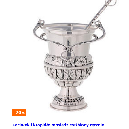
-20
%
Kociołek i kropidło mosiądz rzeźbiony ręcznie