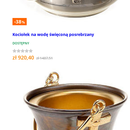
-38
%
Kociołek na wodę święconą posrebrzany
DOSTĘPNY
zł 920,40
zł 1487,51