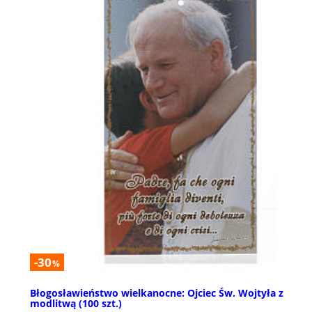
-30
%
Błogosławieństwo wielkanocne: Ojciec Św. Wojtyła z
modlitwą (100 szt.)