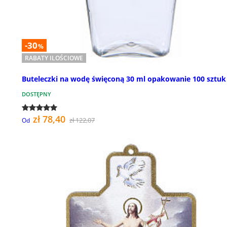
-30
%
RABATY ILOŚCIOWE
Buteleczki na wodę święconą 30 ml opakowanie 100 sztuk
DOSTĘPNY
zł 78,40
zł 122,07
Od