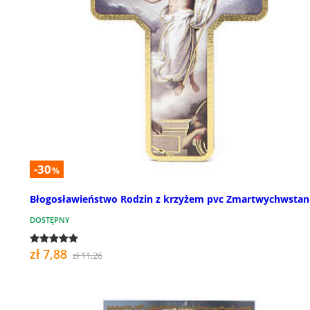
-30
%
Błogosławieństwo Rodzin z krzyżem pvc Zmartwychwstan
DOSTĘPNY
zł 7,88
zł 11,26