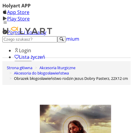
Holyart APP
App Store
Play Store
Pomoc i Kontakty
+48 222 922 860
Odkryj premium
Login
Lista życzeń
Strona główna
Akcesoria liturgiczne
0
Akcesoria do błogosławieństwa
Koszyk
Obrazek błogosławieństwo rodzin Jezus Dobry Pasterz, 22X12 cm