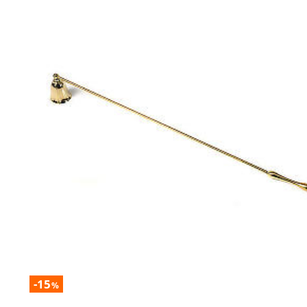
-15
%