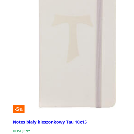
-5
%
Notes biały kieszonkowy Tau 10x15
DOSTĘPNY