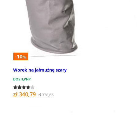
-10
%
Worek na jałmużnę szary
DOSTĘPNY
zł 340,79
zł 378,66