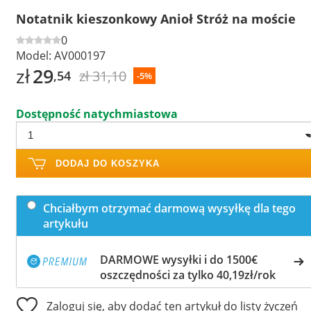
Notatnik kieszonkowy Anioł Stróż na moście
0
Model:
AV000197
zł
29
zł 31,10
,54
-5%
Dostępność natychmiastowa
DODAJ DO KOSZYKA
Chciałbym otrzymać darmową wysyłkę dla tego
artykułu
DARMOWE wysyłki i do 1500€
oszczędności za tylko 40,19zł/rok
Zaloguj się, aby dodać ten artykuł do listy życzeń