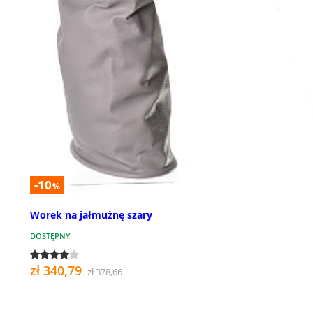
-10
%
Worek na jałmużnę szary
DOSTĘPNY
zł 340,79
zł 378,66