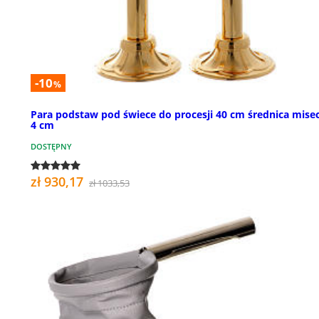
-10
%
Para podstaw pod świece do procesji 40 cm średnica mise
4 cm
DOSTĘPNY
zł 930,17
zł 1033,53