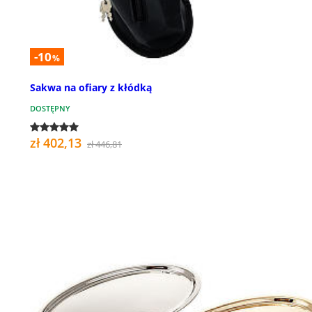
-10
%
Sakwa na ofiary z kłódką
DOSTĘPNY
zł 402,13
zł 446,81