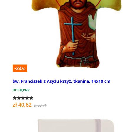
-24
%
Św. Franciszek z Asyżu krzyż, tkanina, 14x10 cm
DOSTĘPNY
zł 40,62
zł 53,71