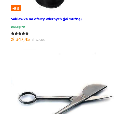
-8
%
Sakiewka na oferty wiernych (jałmużnę)
DOSTĘPNY
zł 347,45
zł 378,66