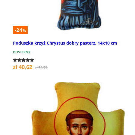
-24
%
Poduszka krzyż Chrystus dobry pasterz, 14x10 cm
DOSTĘPNY
zł 40,62
zł 53,71