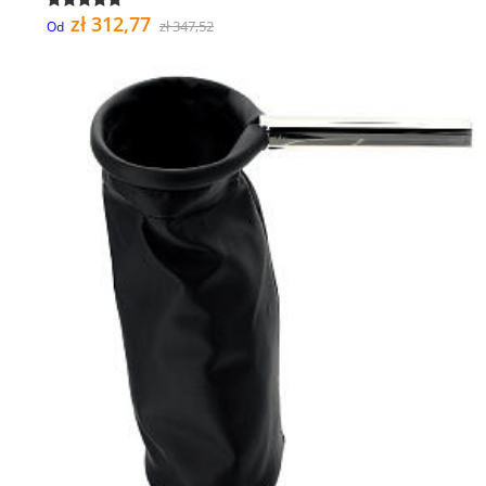
zł 312,77
zł 347,52
Od