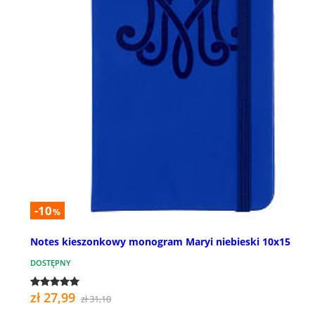
-10
%
Notes kieszonkowy monogram Maryi niebieski 10x15
DOSTĘPNY
zł 27,99
zł 31,10