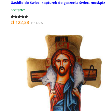
Gasidło do świec, kapturek do gaszenia świec, mosiądz
DOSTĘPNY
zł 122,38
zł 143,97