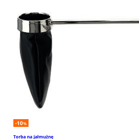
-10
%
Torba na jałmużnę