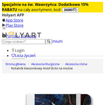
Specjalnie na św. Wawrzyńca
:
Dodatkowe 15%
RABATU
na cały asortyment, kod:
260807
Holyart APP
App Store
Play Store
Pomoc i Kontakty
+48 222 922 860
Odkryj premium
Login
Lista życzeń
Strona główna
Akcesoria liturgiczne
Akcesoria różne
0
Notatnik kieszonkowy Anioł Stróż na moście
Koszyk