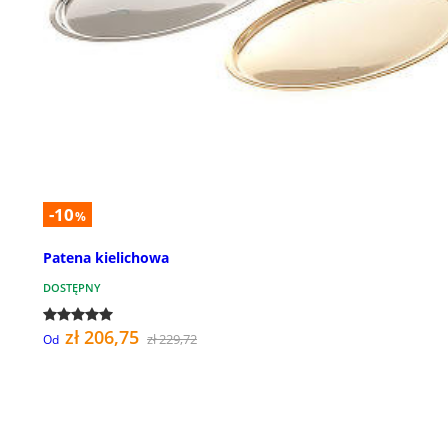
-10
%
Patena kielichowa
DOSTĘPNY
zł 206,75
zł 229,72
Od