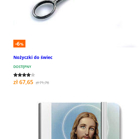
-6
%
Nożyczki do świec
DOSTĘPNY
zł 67,65
zł 71,76