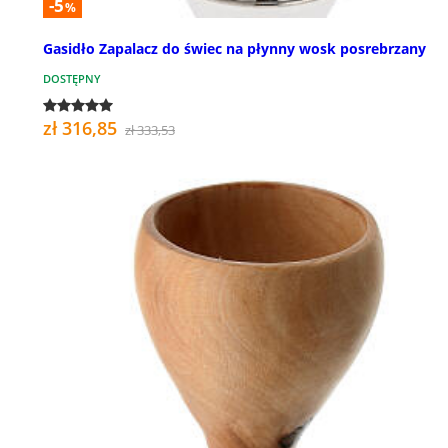
-5
%
Gasidło Zapalacz do świec na płynny wosk posrebrzany
DOSTĘPNY
zł 316,85
zł 333,53