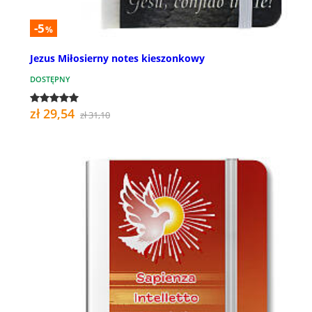
-5
%
Jezus Miłosierny notes kieszonkowy
DOSTĘPNY
zł 29,54
zł 31,10