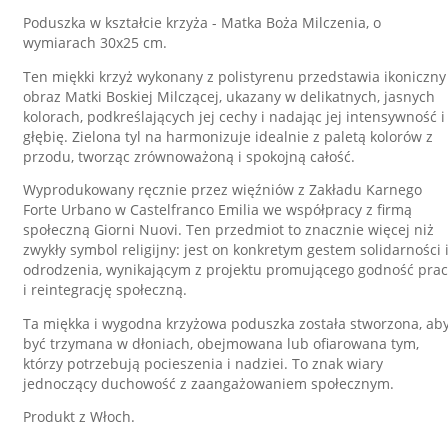
Poduszka w kształcie krzyża - Matka Boża Milczenia, o
wymiarach 30x25 cm.
Ten miękki krzyż wykonany z polistyrenu przedstawia ikoniczny
obraz Matki Boskiej Milczącej, ukazany w delikatnych, jasnych
kolorach, podkreślających jej cechy i nadając jej intensywność i
głębię. Zielona tyl na harmonizuje idealnie z paletą kolorów z
przodu, tworząc zrównoważoną i spokojną całość.
Wyprodukowany ręcznie przez więźniów z Zakładu Karnego
Forte Urbano w Castelfranco Emilia we współpracy z firmą
społeczną Giorni Nuovi. Ten przedmiot to znacznie więcej niż
zwykły symbol religijny: jest on konkretym gestem solidarności 
odrodzenia, wynikającym z projektu promującego godność prac
i reintegrację społeczną.
Ta miękka i wygodna krzyżowa poduszka została stworzona, ab
być trzymana w dłoniach, obejmowana lub ofiarowana tym,
którzy potrzebują pocieszenia i nadziei. To znak wiary
jednoczący duchowość z zaangażowaniem społecznym.
Produkt z Włoch.