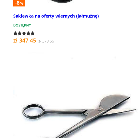
-8
%
Sakiewka na oferty wiernych (jałmużnę)
DOSTĘPNY
zł 347,45
zł 378,66