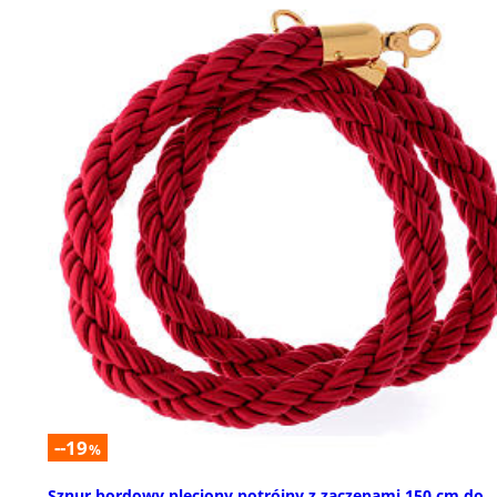
--19
%
Sznur bordowy pleciony potrójny z zaczepami 150 cm do