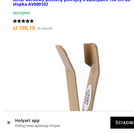
słupka AV000102
DOSTĘPNY
zł 198,18
zł 166,99
Holyart app
ŚCIĄGNI
Odkryj teraz aplikację Holyart