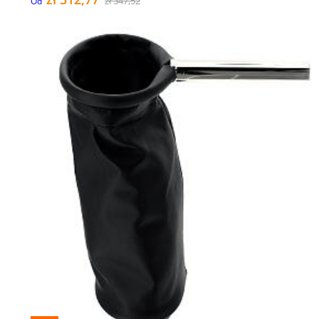
zł 347,52
Od