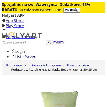
Specjalnie na św. Wawrzyńca
:
Dodatkowe 15%
RABATU
na cały asortyment, kod:
260807
Holyart APP
App Store
Play Store
Pomoc i Kontakty
+48 222 922 860
Odkryj premium
Login
Lista życzeń
Strona główna
Akcesoria liturgiczne
Akcesoria różne
0
Poduszka w kształcie krzyża Matka Boża Milczenia, 30x25 cm
Koszyk