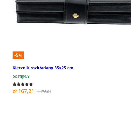
-5
%
Klęcznik rozkładany 35x25 cm
DOSTĘPNY
zł 167,21
zł 176,01