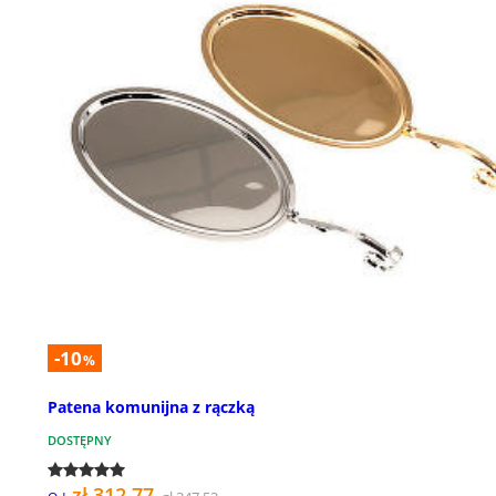
-10
%
Patena komunijna z rączką
DOSTĘPNY
zł 312,77