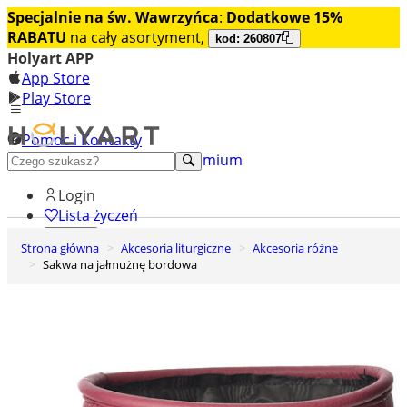
Specjalnie na św. Wawrzyńca
:
Dodatkowe 15%
RABATU
na cały asortyment,
kod: 260807
Holyart APP
App Store
Play Store
Pomoc i Kontakty
+48 222 922 860
Odkryj premium
Login
Lista życzeń
Strona główna
Akcesoria liturgiczne
Akcesoria różne
0
Sakwa na jałmużnę bordowa
Koszyk