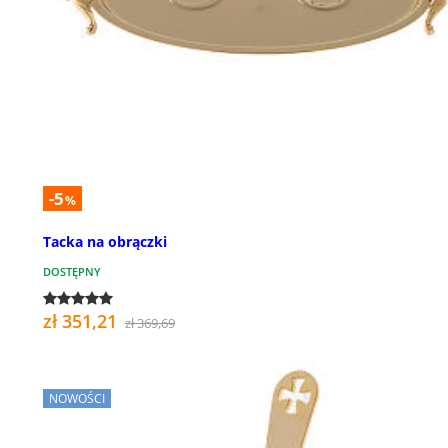
-5
%
Tacka na obrączki
DOSTĘPNY
zł 351,21
zł 369,69
NOWOŚCI