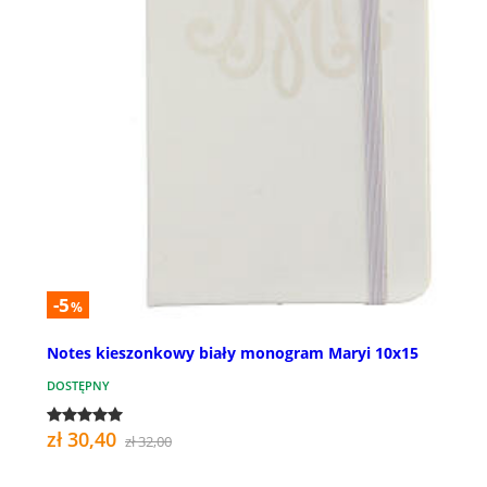
-5
%
Notes kieszonkowy biały monogram Maryi 10x15
DOSTĘPNY
zł 30,40
zł 32,00