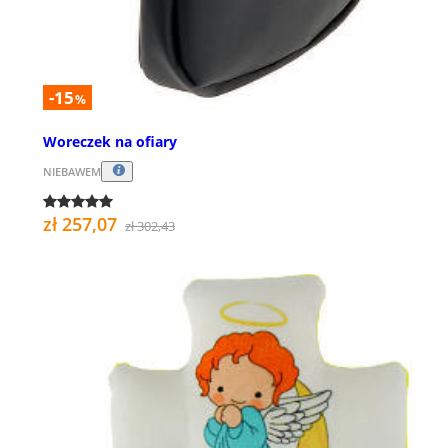
-15
%
Woreczek na ofiary
NIEBAWEM
zł 257,07
zł 302,43