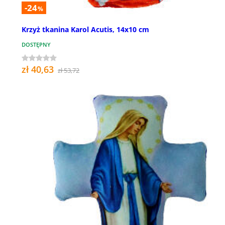
-24
%
Krzyż tkanina Karol Acutis, 14x10 cm
DOSTĘPNY
zł 40,63
zł 53,72