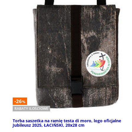
-26
%
RABATY ILOŚCIOWE
Torba saszetka na ramię testa di moro, logo oficjalne
Jubileusz 2025, ŁACIŃSKI, 20x28 cm