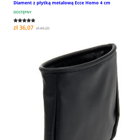
Diament z płytką metalową Ecce Homo 4 cm
DOSTĘPNY
zł 36,07
zł 49,20