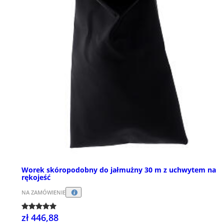
Worek skóropodobny do jałmużny 30 m z uchwytem na
rękojeść
NA ZAMÓWIENIE
zł 446,88