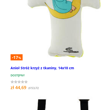
-17
%
Anioł Stróż krzyż z tkaniny, 14x10 cm
DOSTĘPNY
zł 44,69
zł 53,72