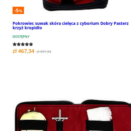
-5
%
Pokrowiec suwak skóra cielęca z cyborium Dobry Pasterz
krzyż kropidło
DOSTĘPNY
zł 467,34
zł 491,94