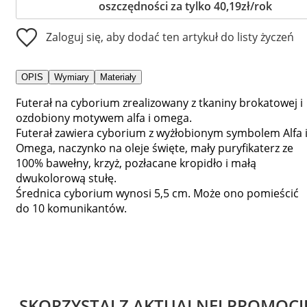
oszczędności za tylko 40,19zł/rok
Zaloguj się, aby dodać ten artykuł do listy życzeń
OPIS
Wymiary
Materiały
Futerał na cyborium zrealizowany z tkaniny brokatowej i
ozdobiony motywem alfa i omega.
Futerał zawiera cyborium z wyżłobionym symbolem Alfa 
Omega, naczynko na oleje święte, mały puryfikaterz ze
100% bawełny, krzyż, pozłacane kropidło i małą
dwukolorową stułę.
Średnica cyborium wynosi 5,5 cm. Może ono pomieścić
do 10 komunikantów.
SKORZYSTAJ Z AKTUALNEJ PROMOCJ