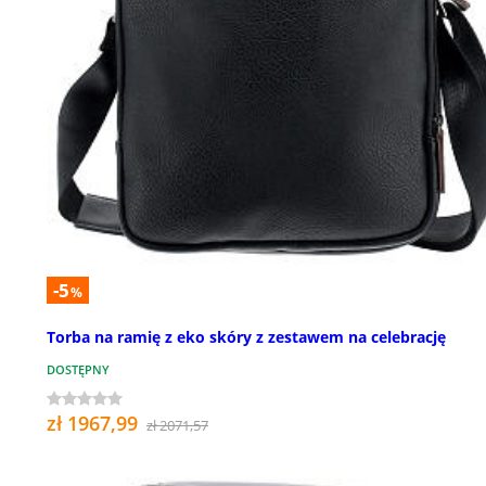
-5
%
Torba na ramię z eko skóry z zestawem na celebrację
DOSTĘPNY
zł 1967,99
zł 2071,57