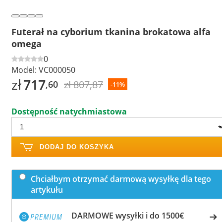
Futerał na cyborium tkanina brokatowa alfa
omega
0
Model:
VC000050
zł
717
zł 807,87
,60
-11%
Dostępność natychmiastowa
DODAJ DO KOSZYKA
Chciałbym otrzymać darmową wysyłkę dla tego
artykułu
DARMOWE wysyłki i do 1500€