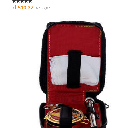
zł 510,22
zł 537,07