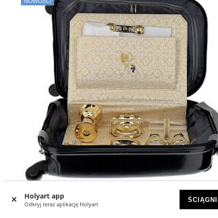
NOWOŚCI
Holyart app
ŚCIĄGNI
Odkryj teraz aplikację Holyart
Trolley do celebracji z abs i złotym żakardem, 35x55x20 c