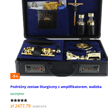
-5
%
Podróżny zestaw liturgiczny z amplifikatorem, walizka
DOSTĘPNY
zł 2477,79
zł 2613,15