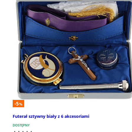
-5
%
Futerał sztywny biały z 6 akcesoriami
DOSTĘPNY