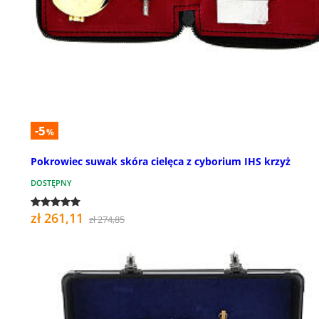
-5
%
Pokrowiec suwak skóra cielęca z cyborium IHS krzyż
DOSTĘPNY
zł 261,11
zł 274,85