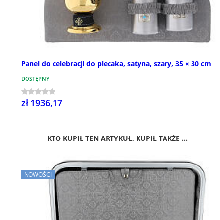
Panel do celebracji do plecaka, satyna, szary, 35 × 30 cm
DOSTĘPNY
zł 1936,17
KTO KUPIŁ TEN ARTYKUŁ, KUPIŁ TAKŻE ...
NOWOŚCI