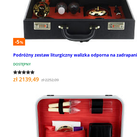
-5
%
Podróżny zestaw liturgiczny walizka odporna na zadrapan
DOSTĘPNY
zł 2139,49
zł 2252,09