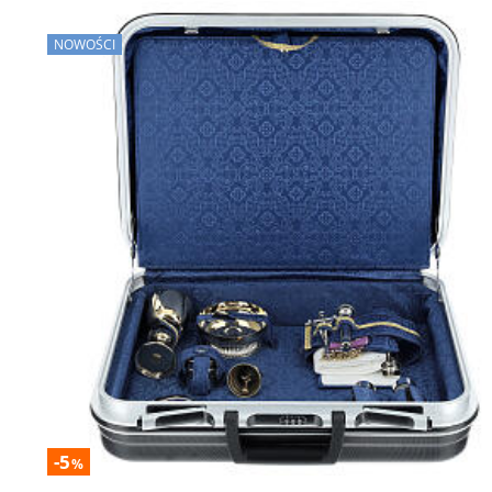
NOWOŚCI
-5
%