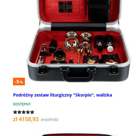
-5
%
Podróżny zestaw liturgiczny "Skorpio", walizka
DOSTĘPNY
zł 4158,93
zł 4377,82