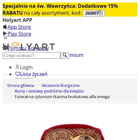
Specjalnie na św. Wawrzyńca
:
Dodatkowe 15%
RABATU
na cały asortyment, kod:
260807
Holyart APP
App Store
Play Store
Pomoc i Kontakty
+48 222 922 860
Odkryj premium
Login
Lista życzeń
Strona główna
Akcesoria liturgiczne
0
Bursy i zestawy podróżne dla księdza
Koszyk
Futerał na cyborium tkanina brokatowa alfa omega