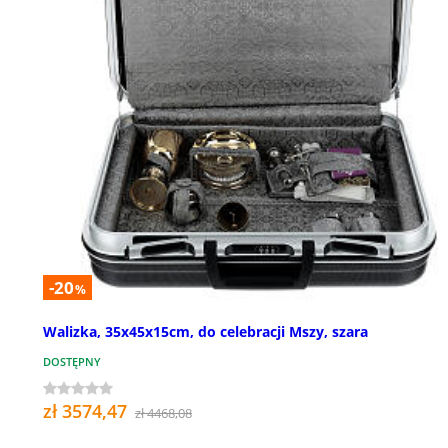
-20
%
Walizka, 35x45x15cm, do celebracji Mszy, szara
DOSTĘPNY
zł 3574,47
zł 4468,08