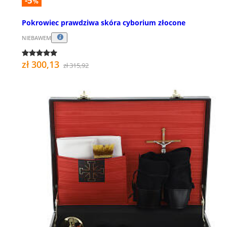
-5
%
Pokrowiec prawdziwa skóra cyborium złocone
NIEBAWEM
zł 300,13
zł 315,92