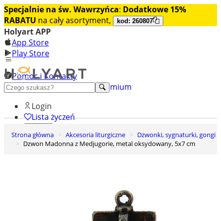
Specjalnie na św. Wawrzyńca
:
Dodatkowe 15%
RABATU
na cały asortyment,
kod: 260807
Holyart APP
App Store
Play Store
Pomoc i Kontakty
+48 222 922 860
Odkryj premium
Login
Lista życzeń
Strona główna
Akcesoria liturgiczne
Dzwonki, sygnaturki, gongi
0
Dzwon Madonna z Medjugorie, metal oksydowany, 5x7 cm
Koszyk