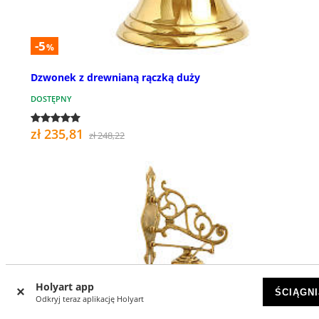
-5
%
Dzwonek z drewnianą rączką duży
DOSTĘPNY
zł 235,81
zł 248,22
Holyart app
ŚCIĄGNI
Odkryj teraz aplikację Holyart