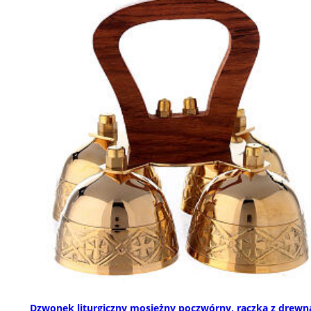
Dzwonek liturgiczny mosiężny poczwórny, rączka z drewn