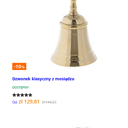
-10
%
Dzwonek klasyczny z mosiądzu
DOSTĘPNY
zł 129,81
zł 144,23
Od