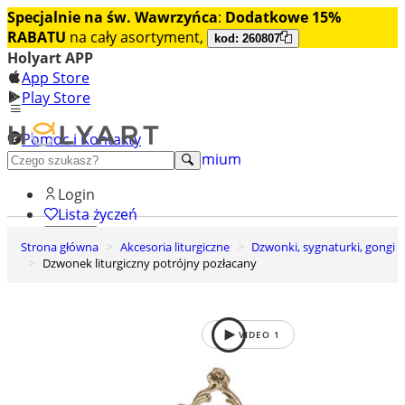
Specjalnie na św. Wawrzyńca
:
Dodatkowe 15%
RABATU
na cały asortyment,
kod: 260807
Holyart APP
App Store
Play Store
Pomoc i Kontakty
+48 222 922 860
Odkryj premium
Login
Lista życzeń
Strona główna
Akcesoria liturgiczne
Dzwonki, sygnaturki, gongi
0
Dzwonek liturgiczny potrójny pozłacany
Koszyk
VIDEO
1