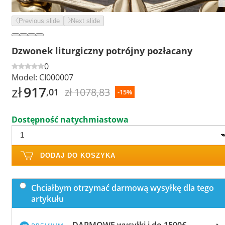
Previous slide
Next slide
Dzwonek liturgiczny potrójny pozłacany
0
Model:
CI000007
zł
917
zł 1078,83
,01
-15%
Dostępność natychmiastowa
DODAJ DO KOSZYKA
Chciałbym otrzymać darmową wysyłkę dla tego
artykułu
DARMOWE wysyłki i do 1500€