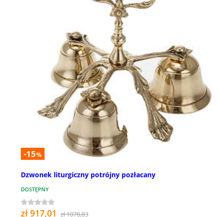
-15
%
Dzwonek liturgiczny potrójny pozłacany
DOSTĘPNY
zł 917,01
zł 1078,83