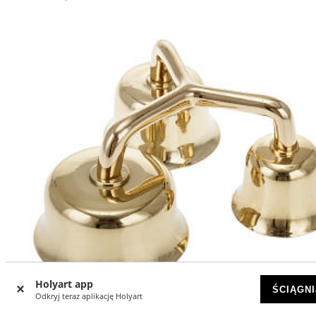
Holyart app
ŚCIĄGNI
Odkryj teraz aplikację Holyart