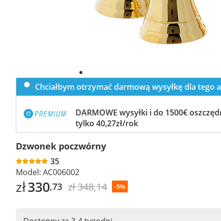
Chciałbym otrzymać darmową wysyłkę dla tego a
DARMOWE wysyłki i do 1500€ oszczędn
tylko 40,27zł/rok
Dzwonek poczwórny
35
Model:
AC006002
zł
330
zł 348,14
,73
-5%
Dostępny za 3-4 tygodni