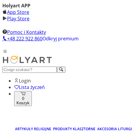
Holyart APP
App Store
Play Store
Pomoc i Kontakty
+48 222 922 860
Odkryj premium
Login
Lista życzeń
0
Koszyk
ARTYKUŁY RELIGIJNE
PRODUKTY KLASZTORNE
AKCESORIA LITURG