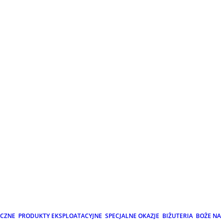
ICZNE
PRODUKTY EKSPLOATACYJNE
SPECJALNE OKAZJE
BIŻUTERIA
BOŻE N