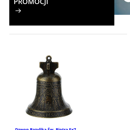
PROMOCJI
Dzwon Bazylika Św. Piotra 5x7