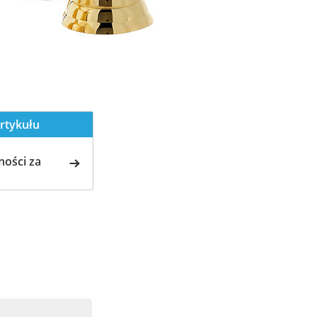
rtykułu
ości za