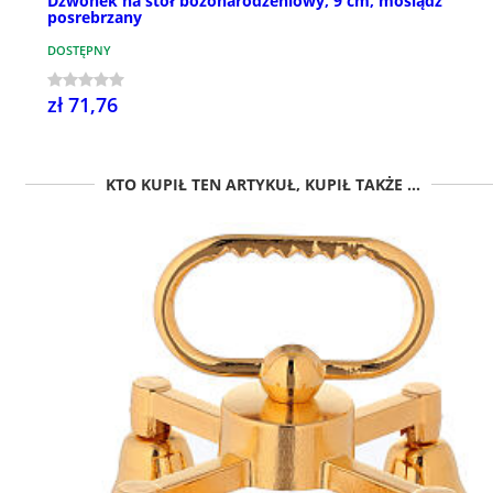
Dzwonek na stół bożonarodzeniowy, 9 cm, mosiądz
posrebrzany
DOSTĘPNY
zł 71,76
KTO KUPIŁ TEN ARTYKUŁ, KUPIŁ TAKŻE ...