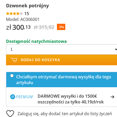
Dzwonek potrójny
15
Model:
AC006001
zł
300
zł 315,92
,13
-5%
Dostępność natychmiastowa
DODAJ DO KOSZYKA
Chciałbym otrzymać darmową wysyłkę dla tego
artykułu
DARMOWE wysyłki i do 1500€
oszczędności za tylko 40,19zł/rok
Zaloguj się, aby dodać ten artykuł do listy życzeń