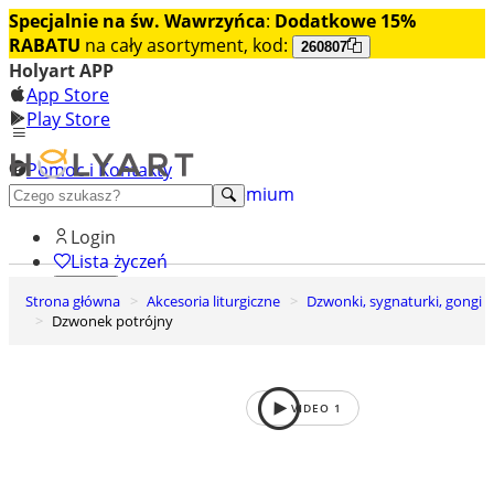
Specjalnie na św. Wawrzyńca
:
Dodatkowe 15%
RABATU
na cały asortyment, kod:
260807
Holyart APP
App Store
Play Store
Pomoc i Kontakty
+48 222 922 860
Odkryj premium
Login
Lista życzeń
Strona główna
Akcesoria liturgiczne
Dzwonki, sygnaturki, gongi
0
Dzwonek potrójny
Koszyk
VIDEO
1