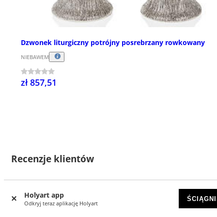
Dzwonek liturgiczny potrójny posrebrzany rowkowany
NIEBAWEM
zł 857,51
Recenzje klientów
Holyart app
ŚCIĄGNI
15
Odkryj teraz aplikację Holyart
4.47 z 5 gwiazdek