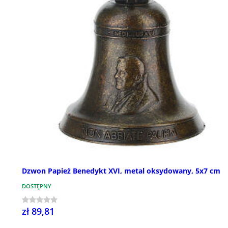
Dzwon Papież Benedykt XVI, metal oksydowany, 5x7 cm
DOSTĘPNY
zł 89,81