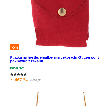
-5
%
Puszka na hostie, emaliowana dekoracja XP, czerwony
pokrowiec z żakardu
DOSTĘPNY
zł 467,34
zł 491,94