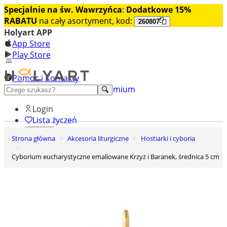
Specjalnie na św. Wawrzyńca
:
Dodatkowe 15%
RABATU
na cały asortyment, kod:
260807
Holyart APP
App Store
Play Store
Pomoc i Kontakty
+48 222 922 860
Odkryj premium
Login
Lista życzeń
Strona główna
Akcesoria liturgiczne
Hostiarki i cyboria
0
Koszyk
Cyborium eucharystyczne emaliowane Krzyż i Baranek, średnica 5 cm