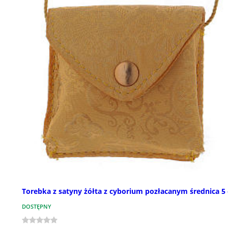
Torebka z satyny żółta z cyborium pozłacanym średnica 5
DOSTĘPNY