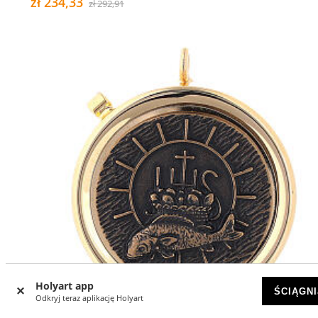
zł 234,33
zł 292,91
Holyart app
ŚCIĄGNI
Odkryj teraz aplikację Holyart