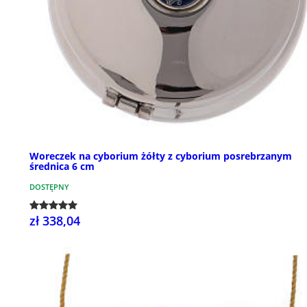
Woreczek na cyborium żółty z cyborium posrebrzanym
średnica 6 cm
DOSTĘPNY
zł 338,04