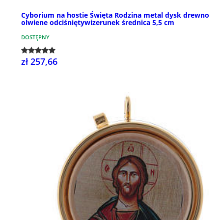
Cyborium na hostie Święta Rodzina metal dysk drewno
olwiene odciśniętywizerunek średnica 5,5 cm
DOSTĘPNY
zł 257,66