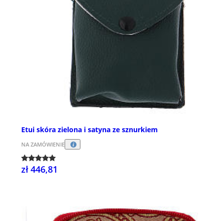
Etui skóra zielona i satyna ze sznurkiem
NA ZAMÓWIENIE
zł 446,81