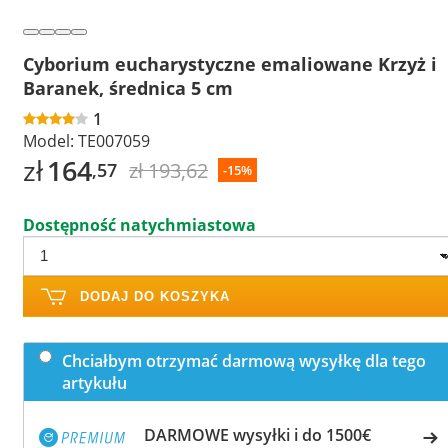
Cyborium eucharystyczne emaliowane Krzyż i
Baranek, średnica 5 cm
1
Model:
TE007059
zł
164
zł 193,62
,57
-15%
Dostępność natychmiastowa
DODAJ DO KOSZYKA
Chciałbym otrzymać darmową wysyłkę dla tego
artykułu
DARMOWE wysyłki i do 1500€