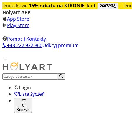
Dodatkowe
15% rabatu na STRONIE
, kod:
| Do
260729
Holyart APP
App Store
Play Store
Pomoc i Kontakty
+48 222 922 860
Odkryj premium
Login
Lista życzeń
0
Koszyk