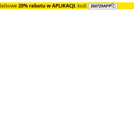
datkowe
20% rabatu w APLIKACJI
, kod:
260729APP