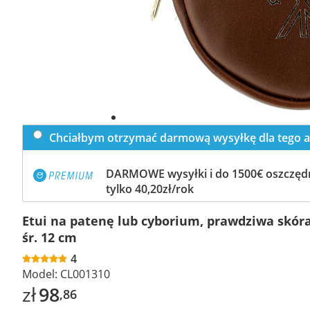
Chciałbym otrzymać darmową wysyłkę dla tego a
DARMOWE wysyłki i do 1500€ oszczędn
tylko 40,20zł/rok
Etui na patenę lub cyborium, prawdziwa skór
śr. 12 cm
4
Model:
CL001310
zł
98
,86