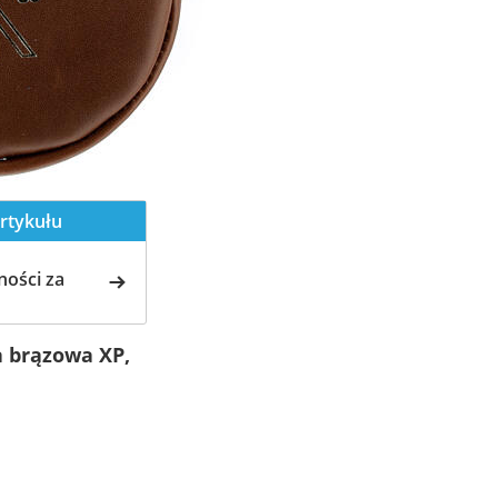
rtykułu
ości za
a brązowa XP,