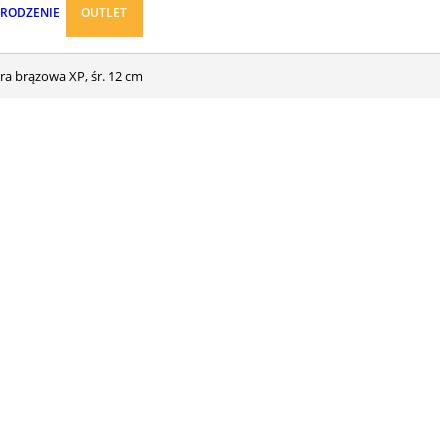
ARODZENIE
OUTLET
ra brązowa XP, śr. 12 cm