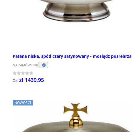
Patena niska, spód czary satynowany - mosiądz posrebrz
NA ZAMÓWIENIE
zł 1439,95
Od
NOWOŚCI