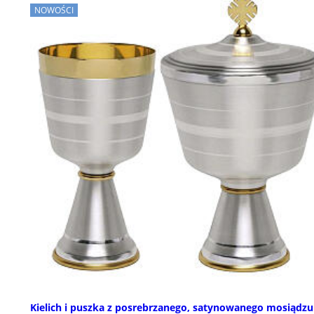
NOWOŚCI
Kielich i puszka z posrebrzanego, satynowanego mosiądzu