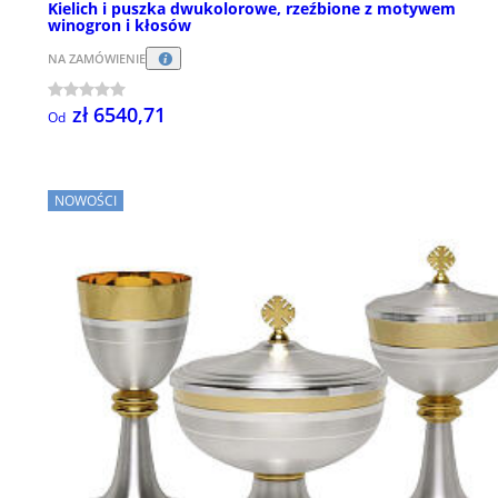
Kielich i puszka dwukolorowe, rzeźbione z motywem
winogron i kłosów
NA ZAMÓWIENIE
zł 6540,71
Od
NOWOŚCI