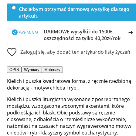
Chciałbym otrzymać darmową wysyłkę dla tego
artykułu
DARMOWE wysyłki i do 1500€
oszczędności za tylko 40,20zł/rok
Zaloguj się, aby dodać ten artykuł do listy życzeń
OPIS
Wymiary
Materiały
Kielich i puszka kwadratowa forma, z ręcznie rzeźbioną
dekoracją - motyw chleba i ryb.
Kielich i puszka liturgiczna wykonane z posrebrzanego
mosiądzu, wzbogacone złoconymi akcentami, które
podkreślają ich blask. Obie podstawy są ręcznie
ciosowane, z dbałością o rzemieślnicze wykończenie,
natomiast na czaszach naczyń wygrawerowano motyw
chlebów i ryb - klasyczny symbol eucharystyczny.