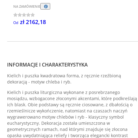
NA ZAMÓWIENIE
zł 2162,18
Od
INFORMACJE I CHARAKTERYSTYKA
Kielich i puszka kwadratowa forma, z ręcznie rzeźbioną
dekoracją - motyw chleba i ryb.
Kielich i puszka liturgiczna wykonane z posrebrzanego
mosiądzu, wzbogacone złoconymi akcentami, które podkreślają
ich blask. Obie podstawy są ręcznie ciosowane, z dbałością o
rzemieślnicze wykończenie, natomiast na czaszach naczyń
wygrawerowano motyw chlebów i ryb - klasyczny symbol
eucharystyczny. Dekoracja została umieszczona w
geometrycznych ramach, nad którymi znajduje się złocona
opaska uwydatniająca reliefy i tworząca elegancki kontrast