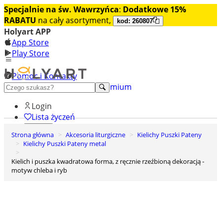
Specjalnie na św. Wawrzyńca
:
Dodatkowe 15%
RABATU
na cały asortyment,
kod: 260807
Holyart APP
App Store
Play Store
Pomoc i Kontakty
+48 222 922 860
Odkryj premium
Login
Lista życzeń
Strona główna
Akcesoria liturgiczne
Kielichy Puszki Pateny
0
Kielichy Puszki Pateny metal
Koszyk
Kielich i puszka kwadratowa forma, z ręcznie rzeźbioną dekoracją -
motyw chleba i ryb