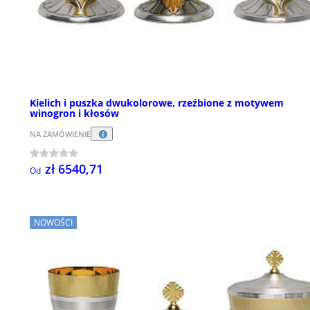
Kielich i puszka dwukolorowe, rzeźbione z motywem
winogron i kłosów
NA ZAMÓWIENIE
zł 6540,71
Od
NOWOŚCI