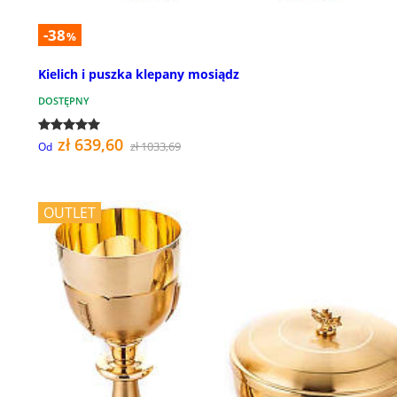
-38
%
Kielich i puszka klepany mosiądz
DOSTĘPNY
zł 639,60
zł 1033,69
Od
OUTLET