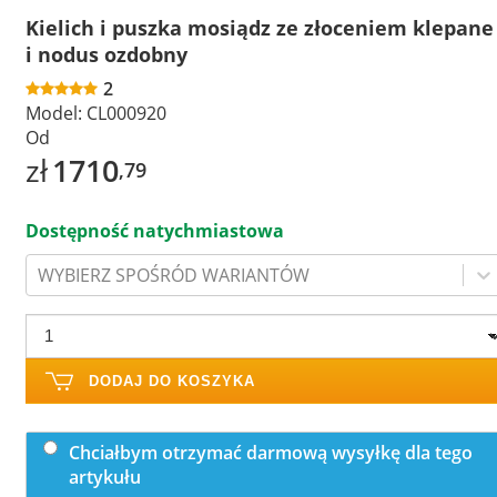
Kielich i puszka mosiądz ze złoceniem klepane
i nodus ozdobny
2
Model:
CL000920
Od
zł
1710
,79
Dostępność natychmiastowa
WYBIERZ SPOŚRÓD WARIANTÓW
DODAJ DO KOSZYKA
Chciałbym otrzymać darmową wysyłkę dla tego
artykułu