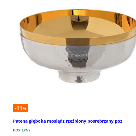
-11
%
Patena głęboka mosiądz rzeźbiony posrebrzany poz
DOSTĘPNY