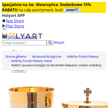
Specjalnie na św. Wawrzyńca
:
Dodatkowe 15%
RABATU
na cały asortyment, kod:
260807
Holyart APP
App Store
Play Store
Pomoc i Kontakty
+48 222 922 860
Odkryj premium
Login
Strona główna
Akcesoria liturgiczne
Kielichy Puszki Pateny
Lista życzeń
Kielichy Puszki Pateny metal
Kielich i puszka mosiądz ze złoceniem klepane i nodus ozdobny
0
Koszyk