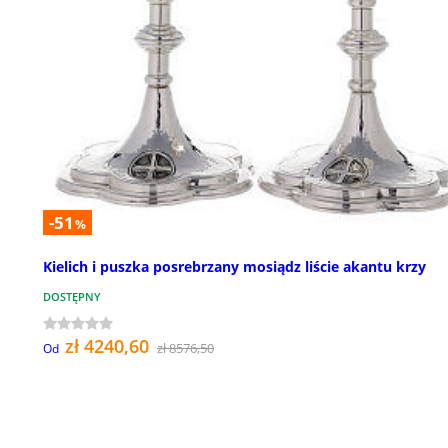
-51
%
Kielich i puszka posrebrzany mosiądz liście akantu krzy
DOSTĘPNY
zł 4240,60
zł 8576,50
Od