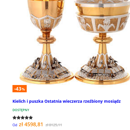
-43
%
Kielich i puszka Ostatnia wieczerza rzeźbiony mosiądz
DOSTĘPNY
zł 4598,81
zł 8125,11
Od