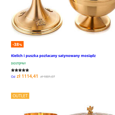
-38
%
Kielich i puszka pozłacany satynowany mosiądz
DOSTĘPNY
zł 1114,41
zł 1801,07
Od
OUTLET