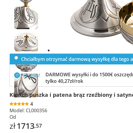
Previous
slide
Next
slide
Chciałbym otrzymać darmową wysyłkę dla tego a
DARMOWE wysyłki i do 1500€ oszczędn
tylko 40,27zł/rok
Kielich puszka i patena brąz rzeźbiony i saty
4
Model:
CL000356
Od
zł
1713
,57