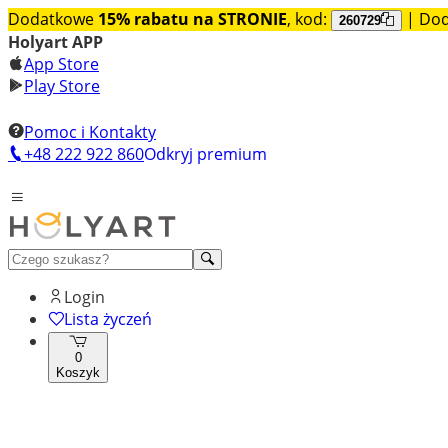
Dodatkowe
15% rabatu na STRONIE
, kod:
| Do
260729
Holyart APP
App Store
Play Store
Pomoc i Kontakty
+48 222 922 860
Odkryj premium
Login
Lista życzeń
0
Koszyk