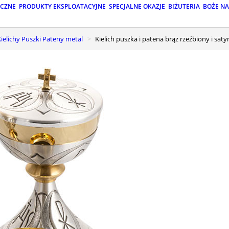
ICZNE
PRODUKTY EKSPLOATACYJNE
SPECJALNE OKAZJE
BIŻUTERIA
BOŻE N
Kielichy Puszki Pateny metal
Kielich puszka i patena brąz rzeźbiony i sa