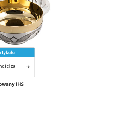
rtykułu
ości za
nowany IHS