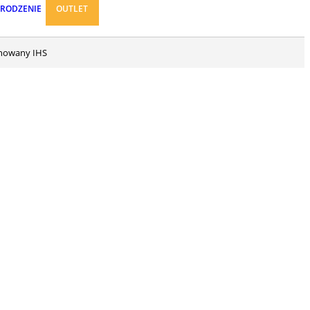
ARODZENIE
OUTLET
tynowany IHS