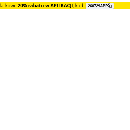
datkowe
20% rabatu w APLIKACJI
, kod:
260729APP