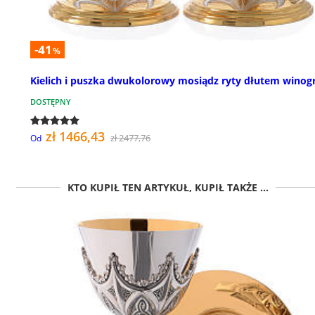
-41
%
Kielich i puszka dwukolorowy mosiądz ryty dłutem winog
DOSTĘPNY
zł 1466,43
zł 2477,76
Od
KTO KUPIŁ TEN ARTYKUŁ, KUPIŁ TAKŻE ...