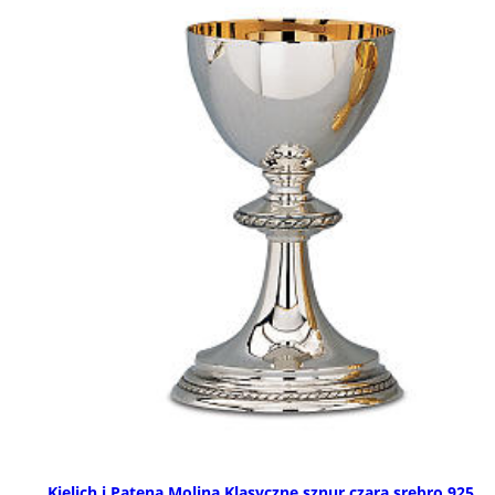
Kielich i Patena Molina Klasyczne sznur czara srebro 925