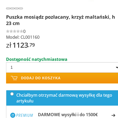
Puszka mosiądz pozłacany, krzyż maltański, h
23 cm
0
Model:
CL001160
zł
1123
,79
Dostępność natychmiastowa
DODAJ DO KOSZYKA
Chciałbym otrzymać darmową wysyłkę dla tego
artykułu
DARMOWE wysyłki i do 1500€