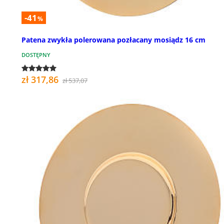
-41
%
Patena zwykła polerowana pozłacany mosiądz 16 cm
DOSTĘPNY
zł 317,86
zł 537,07