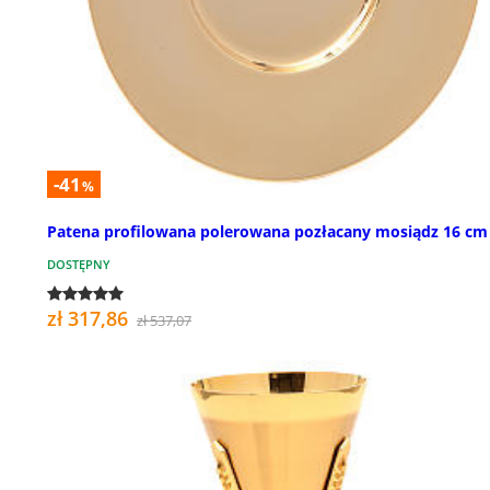
-41
%
Patena profilowana polerowana pozłacany mosiądz 16 cm
DOSTĘPNY
zł 317,86
zł 537,07