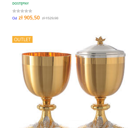
DOSTĘPNY
zł 905,50
zł 1529,98
Od
OUTLET