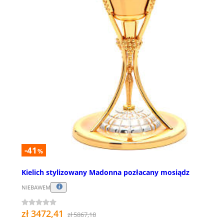
-41
%
Kielich stylizowany Madonna pozłacany mosiądz
NIEBAWEM
zł 3472,41
zł 5867,18