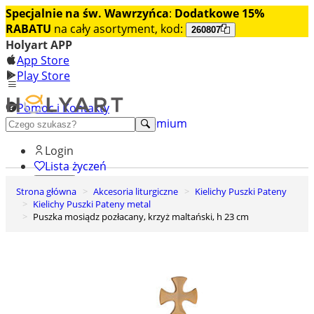
Specjalnie na św. Wawrzyńca
:
Dodatkowe 15%
RABATU
na cały asortyment, kod:
260807
Holyart APP
App Store
Play Store
Pomoc i Kontakty
+48 222 922 860
Odkryj premium
Login
Lista życzeń
Strona główna
Akcesoria liturgiczne
Kielichy Puszki Pateny
0
Kielichy Puszki Pateny metal
Koszyk
Puszka mosiądz pozłacany, krzyż maltański, h 23 cm