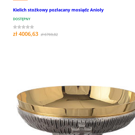
Kielich stożkowy pozłacany mosiądz Anioły
DOSTĘPNY
zł 4006,63
zł 6769,82