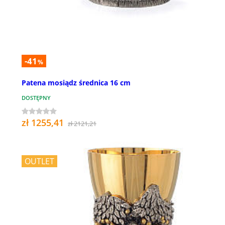
-41
%
Patena mosiądz średnica 16 cm
DOSTĘPNY
zł 1255,41
zł 2121,21
OUTLET