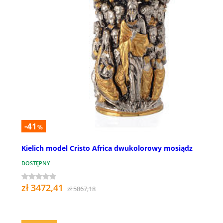
-41
%
Kielich model Cristo Africa dwukolorowy mosiądz
DOSTĘPNY
zł 3472,41
zł 5867,18