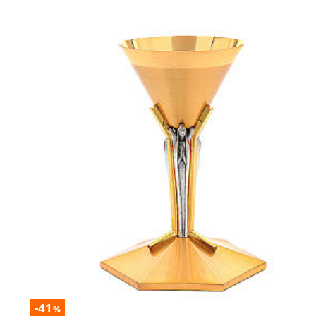
-41
%