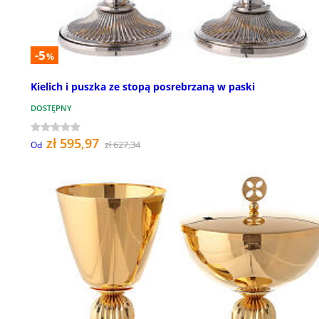
-5
%
Kielich i puszka ze stopą posrebrzaną w paski
DOSTĘPNY
zł 595,97
zł 627,34
Od