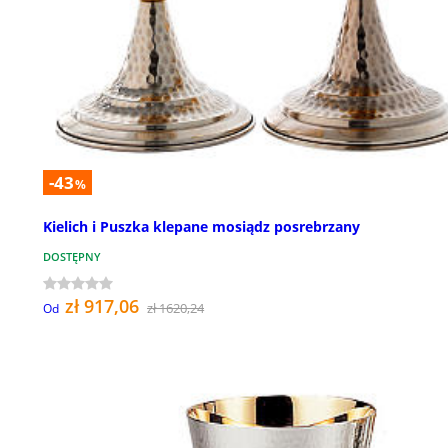
-43
%
Kielich i Puszka klepane mosiądz posrebrzany
DOSTĘPNY
zł 917,06
zł 1620,24
Od