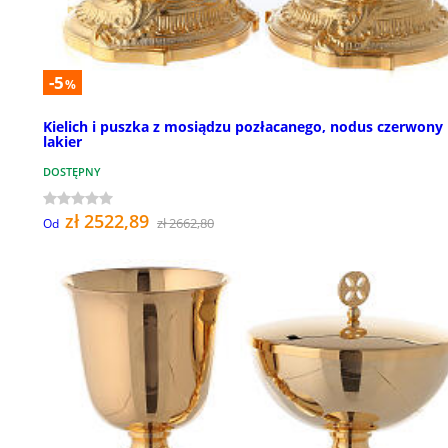
-5
%
Kielich i puszka z mosiądzu pozłacanego, nodus czerwony
lakier
DOSTĘPNY
zł 2522,89
zł 2662,80
Od