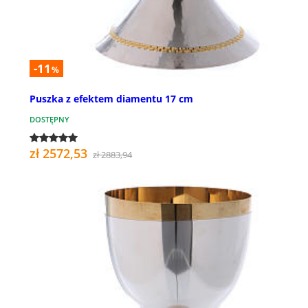
-11
%
Puszka z efektem diamentu 17 cm
DOSTĘPNY
zł 2572,53
zł 2883,94