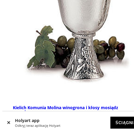
Kielich Komunia Molina winogrona i kłosy mosiądz
posrebrzany
Holyart app
NA ZAMÓWIENIE
ŚCIĄGNI
Odkryj teraz aplikację Holyart