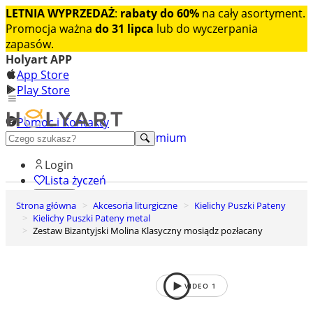
LETNIA WYPRZEDAŻ
:
rabaty do 60%
na cały asortyment.
Promocja ważna
do 31 lipca
lub do wyczerpania
zapasów.
Holyart APP
App Store
Play Store
Pomoc i Kontakty
+48 222 922 860
Odkryj premium
Login
Lista życzeń
Strona główna
Akcesoria liturgiczne
Kielichy Puszki Pateny
0
Kielichy Puszki Pateny metal
Koszyk
Zestaw Bizantyjski Molina Klasyczny mosiądz pozłacany
VIDEO
1