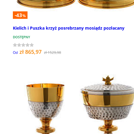
-43
%
Kielich i Puszka krzyż posrebrzany mosiądz pozłacany
DOSTĘPNY
zł 865,97
zł 1529,98
Od