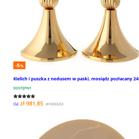
-5
%
Kielich i puszka z nodusem w paski, mosiądz pozłacany 24
DOSTĘPNY
zł 981,85
zł 1033,53
Od