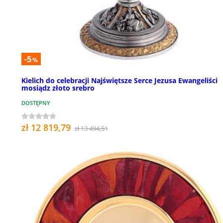
-5
%
Kielich do celebracji Najświętsze Serce Jezusa Ewangeliści
mosiądz złoto srebro
DOSTĘPNY
zł 12 819,79
zł 13 494,51