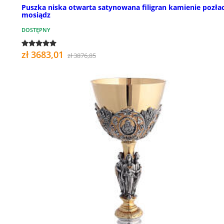
Puszka niska otwarta satynowana filigran kamienie pozła
mosiądz
DOSTĘPNY
zł 3683,01
zł 3876,85