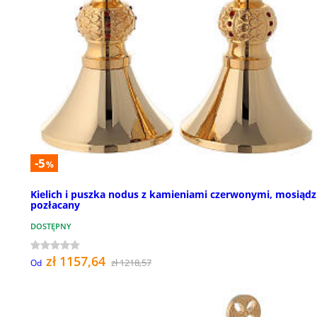
-5
%
Kielich i puszka nodus z kamieniami czerwonymi, mosiądz
pozłacany
DOSTĘPNY
zł 1157,64
zł 1218,57
Od