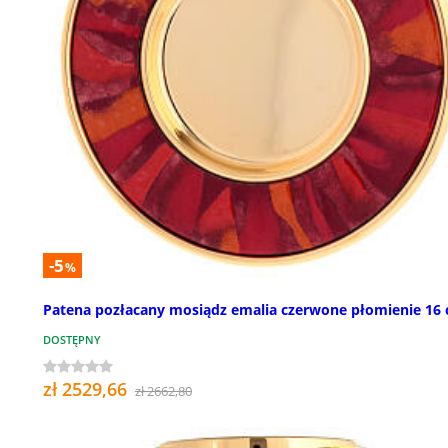
-5
%
Patena pozłacany mosiądz emalia czerwone płomienie 16
DOSTĘPNY
zł 2529,66
zł 2662,80