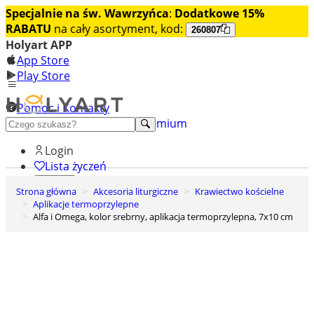
Specjalnie na św. Wawrzyńca
:
Dodatkowe 15%
RABATU
na cały asortyment, kod:
260807
Holyart APP
App Store
Play Store
Pomoc i Kontakty
+48 222 922 860
Odkryj premium
Login
Lista życzeń
Strona główna
Akcesoria liturgiczne
Krawiectwo kościelne
0
Aplikacje termoprzylepne
Koszyk
Alfa i Omega, kolor srebrny, aplikacja termoprzylepna, 7x10 cm