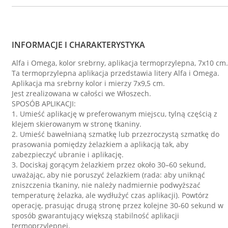
INFORMACJE I CHARAKTERYSTYKA
Alfa i Omega, kolor srebrny, aplikacja termoprzylepna, 7x10 cm.
Ta termoprzylepna aplikacja przedstawia litery Alfa i Omega.
Aplikacja ma srebrny kolor i mierzy 7x9,5 cm.
Jest zrealizowana w całości we Włoszech.
SPOSÓB APLIKACJI:
1. Umieść aplikację w preferowanym miejscu, tylną częścią z
klejem skierowanym w stronę tkaniny.
2. Umieść bawełnianą szmatkę lub przezroczystą szmatkę do
prasowania pomiędzy żelazkiem a aplikacją tak, aby
zabezpieczyć ubranie i aplikację.
3. Dociskaj gorącym żelazkiem przez około 30–60 sekund,
uważając, aby nie poruszyć żelazkiem (rada: aby uniknąć
zniszczenia tkaniny, nie należy nadmiernie podwyższać
temperaturę żelazka, ale wydłużyć czas aplikacji). Powtórz
operację, prasując drugą stronę przez kolejne 30-60 sekund w
sposób gwarantujący większą stabilność aplikacji
termoprzylepnej.