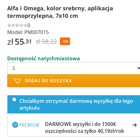
Alfa i Omega, kolor srebrny, aplikacja
termoprzylepna, 7x10 cm
0
Model:
PM007015
zł
55
zł 58,22
,31
-5%
Dostępność natychmiastowa
DODAJ DO KOSZYKA
Chciałbym otrzymać darmową wysyłkę dla tego
artykułu
DARMOWE wysyłki i do 1500€
oszczędności za tylko 40,19zł/rok