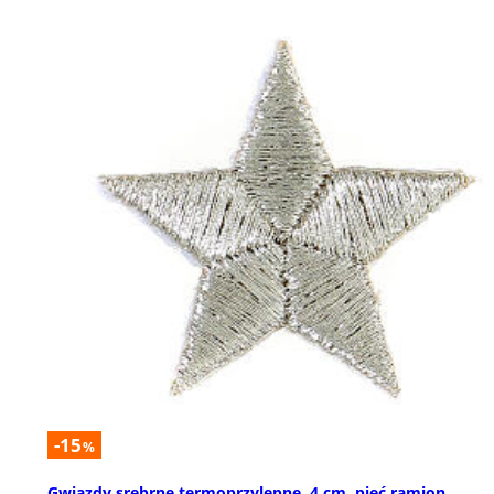
-15
%
Gwiazdy srebrne termoprzylepne, 4 cm, pięć ramion