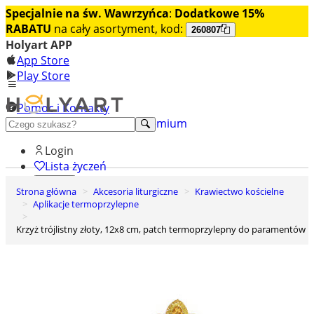
Specjalnie na św. Wawrzyńca
:
Dodatkowe 15%
RABATU
na cały asortyment, kod:
260807
Holyart APP
App Store
Play Store
Pomoc i Kontakty
+48 222 922 860
Odkryj premium
Login
Lista życzeń
Strona główna
Akcesoria liturgiczne
Krawiectwo kościelne
0
Aplikacje termoprzylepne
Koszyk
Krzyż trójlistny złoty, 12x8 cm, patch termoprzylepny do paramentów