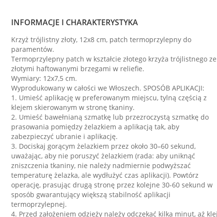
INFORMACJE I CHARAKTERYSTYKA
Krzyż trójlistny złoty, 12x8 cm, patch termoprzylepny do
paramentów.
Termoprzylepny patch w kształcie złotego krzyża trójlistnego ze
złotymi haftowanymi brzegami w reliefie.
Wymiary: 12x7,5 cm.
Wyprodukowany w całości we Włoszech. SPOSÓB APLIKACJI:
1. Umieść aplikację w preferowanym miejscu, tylną częścią z
klejem skierowanym w stronę tkaniny.
2. Umieść bawełnianą szmatkę lub przezroczystą szmatkę do
prasowania pomiędzy żelazkiem a aplikacją tak, aby
zabezpieczyć ubranie i aplikację.
3. Dociskaj gorącym żelazkiem przez około 30–60 sekund,
uważając, aby nie poruszyć żelazkiem (rada: aby uniknąć
zniszczenia tkaniny, nie należy nadmiernie podwyższać
temperaturę żelazka, ale wydłużyć czas aplikacji). Powtórz
operację, prasując drugą stronę przez kolejne 30-60 sekund w
sposób gwarantujący większą stabilność aplikacji
termoprzylepnej.
4. Przed założeniem odzieży należy odczekać kilka minut, aż kle