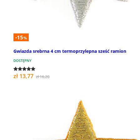
-15
%
Gwiazda srebrna 4 cm termoprzylepna sześć ramion
DOSTĘPNY
zł 13,77
zł 16,20