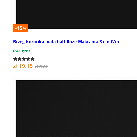
-15
%
Brzeg koronka biała haft Róże Makrama 3 cm €/m
DOSTĘPNY
zł 19,15
zł 22,52