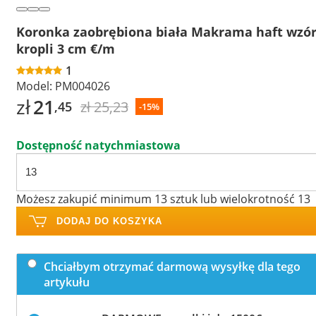
Koronka zaobrębiona biała Makrama haft wzó
kropli 3 cm €/m
1
Model:
PM004026
zł
21
zł 25,23
,45
-15%
Dostępność natychmiastowa
Możesz zakupić minimum 13 sztuk lub wielokrotność 13
DODAJ DO KOSZYKA
Chciałbym otrzymać darmową wysyłkę dla tego
artykułu