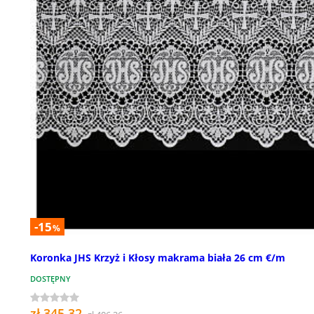
-15
%
Koronka JHS Krzyż i Kłosy makrama biała 26 cm €/m
DOSTĘPNY
zł 345,32