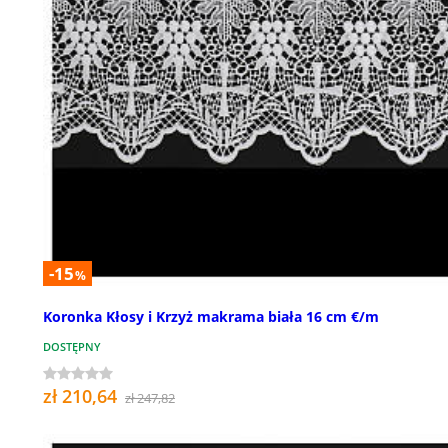
-15
%
Koronka Kłosy i Krzyż makrama biała 16 cm €/m
DOSTĘPNY
zł 210,64
zł 247,82