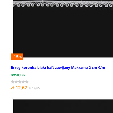
-15
%
Brzeg koronka biała haft zawijany Makrama 2 cm €/m
DOSTĘPNY
zł 12,62
zł 14,85