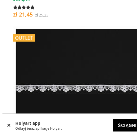
zł 21,45
zł 25,23
OUTLET
Holyart app
ŚCIĄGNI
Odkryj teraz aplikację Holyart