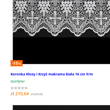
-15
%
Koronka Kłosy i Krzyż makrama biała 16 cm €/m
DOSTĘPNY
zł 210,64
zł 247,82