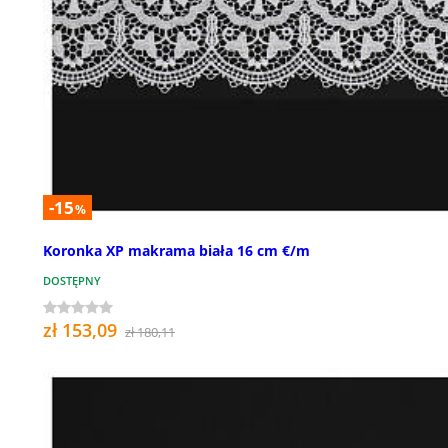
-15
%
Koronka XP makrama biała 16 cm €/m
DOSTĘPNY
zł 153,09
zł 180,11