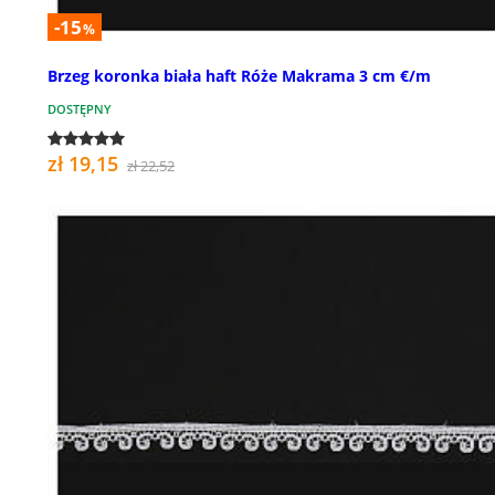
-15
%
Brzeg koronka biała haft Róże Makrama 3 cm €/m
DOSTĘPNY
zł 19,15
zł 22,52