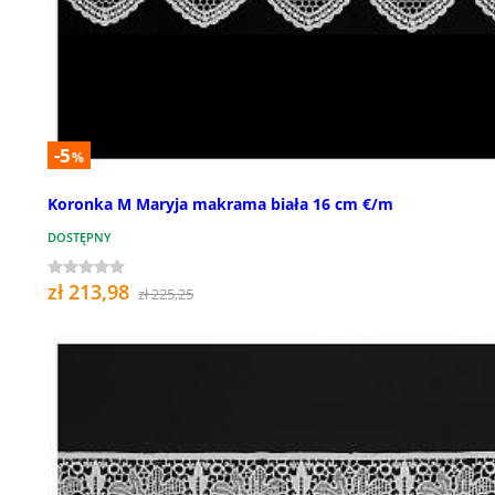
-5
%
Koronka M Maryja makrama biała 16 cm €/m
DOSTĘPNY
zł 213,98
zł 225,25