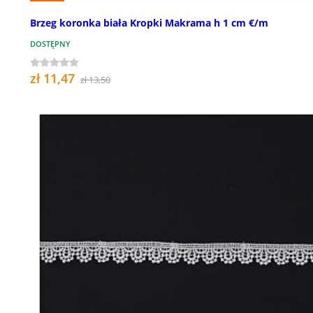
Brzeg koronka biała Kropki Makrama h 1 cm €/m
DOSTĘPNY
zł 11,47
zł 13,50