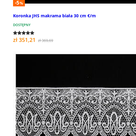
-5
%
Koronka JHS makrama biała 30 cm €/m
DOSTĘPNY
zł 351,21
zł 369,69