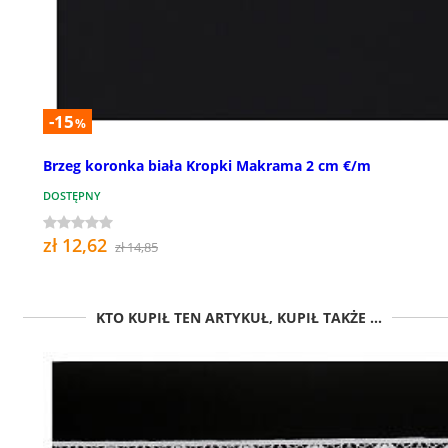
-15
%
Brzeg koronka biała Kropki Makrama 2 cm €/m
DOSTĘPNY
zł 12,62
zł 14,85
KTO KUPIŁ TEN ARTYKUŁ, KUPIŁ TAKŻE ...