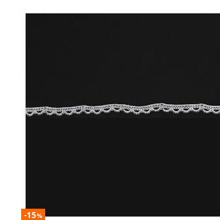
-15
%