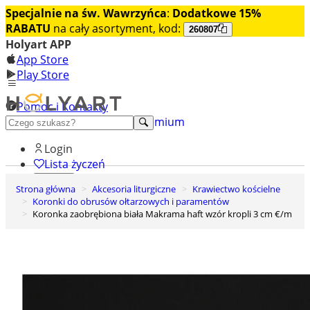
Specjalnie na św. Wawrzyńca
:
Dodatkowe 15%
RABATU
na cały asortyment, kod:
260807
Holyart APP
App Store
Play Store
Pomoc i Kontakty
+48 222 922 860
Odkryj premium
Login
Lista życzeń
Strona główna
Akcesoria liturgiczne
Krawiectwo kościelne
0
Koronki do obrusów ołtarzowych i paramentów
Koszyk
Koronka zaobrębiona biała Makrama haft wzór kropli 3 cm €/m