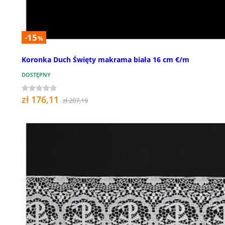
-15
%
Koronka Duch Święty makrama biała 16 cm €/m
DOSTĘPNY
zł 176,11
zł 207,19