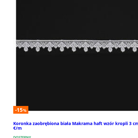
-15
%
Koronka zaobrębiona biała Makrama haft wzór kropli 3 c
€/m
DOSTĘPNY