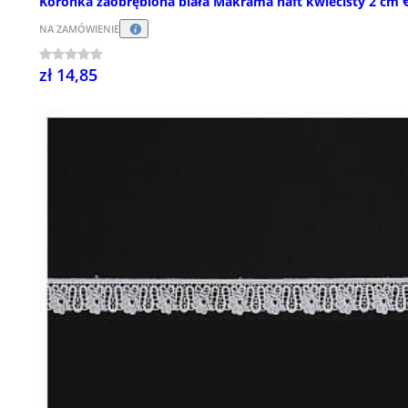
Koronka zaobrębiona biała Makrama haft kwiecisty 2 cm 
NA ZAMÓWIENIE
zł 14,85