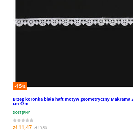
-15
%
Brzeg koronka biała haft motyw geometryczny Makrama 
cm €/m
DOSTĘPNY
zł 11,47
zł 13,50