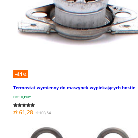
-41
%
Termostat wymienny do maszynek wypiekających hostie
DOSTĘPNY
zł 61,28
zł 103,54