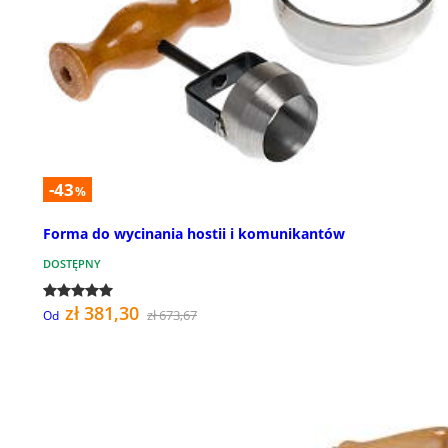
-43
%
Forma do wycinania hostii i komunikantów
DOSTĘPNY
zł 381,30
zł 673,67
Od