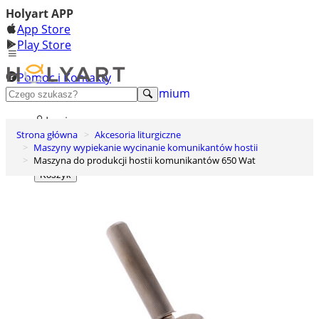
Holyart APP
App Store
Play Store
Pomoc i Kontakty
+48 222 922 860
Odkryj premium
Login
Strona główna
Akcesoria liturgiczne
Lista życzeń
Maszyny wypiekanie wycinanie komunikantów hostii
Maszyna do produkcji hostii komunikantów 650 Wat
0
Koszyk