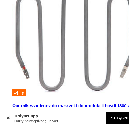
-41
%
Opornik wymienny do maszynki do produkcji hostii 1800
DOSTĘPNY
Holyart app
ŚCIĄGNI
Odkryj teraz aplikację Holyart
zł 211,39