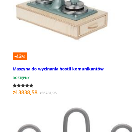
-43
%
Maszyna do wycinania hostii komunikantów
DOSTĘPNY
zł 3838,58
zł 6781,95