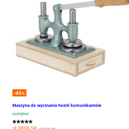
-43
%
Maszyna do wycinania hostii komunikantów
DOSTĘPNY
zł 3838,58
zł 6781,95