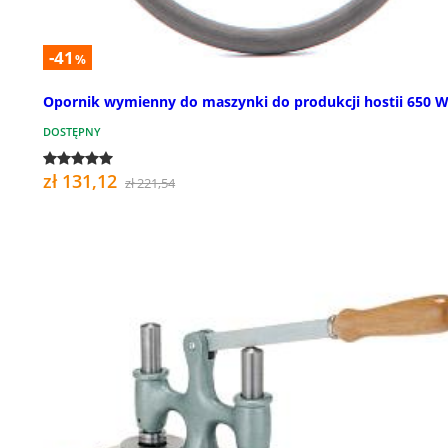
-41
%
Opornik wymienny do maszynki do produkcji hostii 650 W
DOSTĘPNY
zł 131,12
zł 221,54