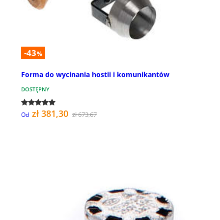
-43
%
Forma do wycinania hostii i komunikantów
DOSTĘPNY
zł 381,30
zł 673,67
Od