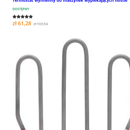
Termostat wymienny do maszynek wypiekających hostie
DOSTĘPNY
zł 61,28
zł 103,54