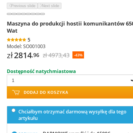
Previous slide
Next slide
Maszyna do produkcji hostii komunikantów 65
Wat
5
Model:
SO001003
zł
2814
zł 4973,43
,96
-43%
Dostępność natychmiastowa
DODAJ DO KOSZYKA
Chciałbym otrzymać darmową wysyłkę dla tego
artykułu