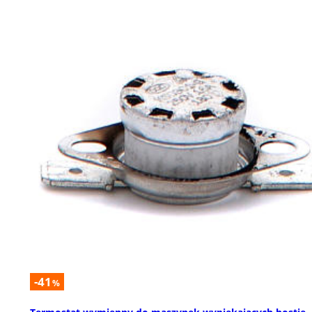
-41
%