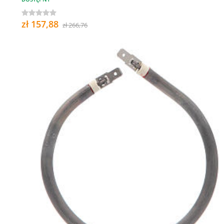
zł 157,88
zł 266,76