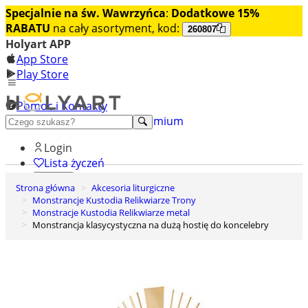
Specjalnie na św. Wawrzyńca
:
Dodatkowe 15%
RABATU
na cały asortyment, kod:
260807
Holyart APP
App Store
Play Store
Pomoc i Kontakty
+48 222 922 860
Odkryj premium
Login
Lista życzeń
Strona główna
Akcesoria liturgiczne
0
Monstrancje Kustodia Relikwiarze Trony
Koszyk
Monstracje Kustodia Relikwiarze metal
Monstrancja klasycystyczna na dużą hostię do koncelebry