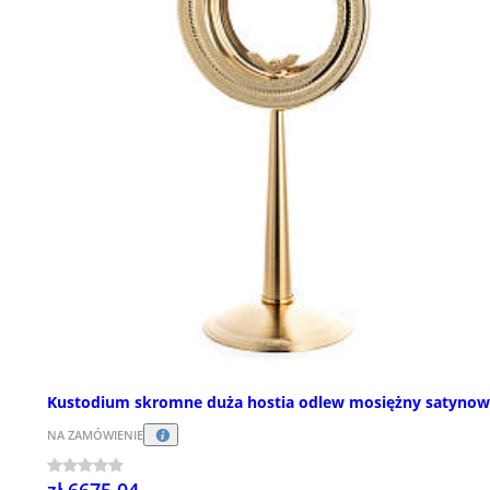
Kustodium skromne duża hostia odlew mosiężny satyno
NA ZAMÓWIENIE
zł 6675,04