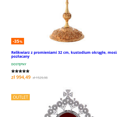
-35
%
Relikwiarz z promieniami 32 cm, kustodium okrągłe, mosi
pozłacany
DOSTĘPNY
zł 994,49
zł 1529,98
OUTLET