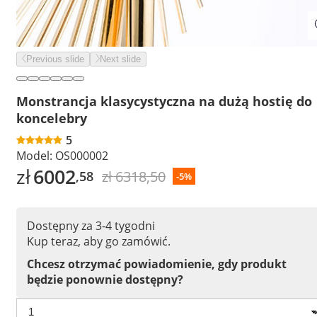
Previous slide
Next slide
Monstrancja klasycystyczna na dużą hostię do
koncelebry
5
Model:
OS000002
zł
6002
zł 6318,50
,58
-5%
Dostępny za 3-4 tygodni
Kup teraz, aby go zamówić.
Chcesz otrzymać powiadomienie, gdy produkt
będzie ponownie dostępny?