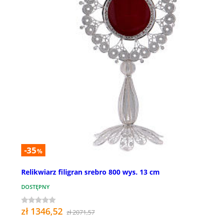
-35
%
Relikwiarz filigran srebro 800 wys. 13 cm
DOSTĘPNY
zł 1346,52
zł 2071,57