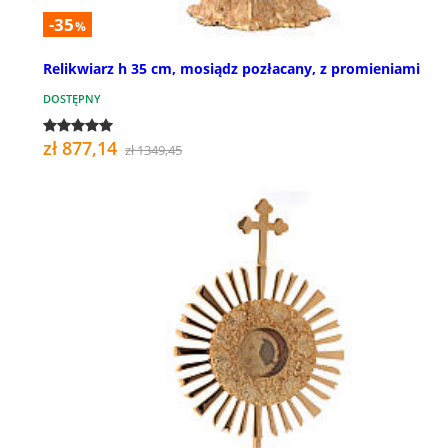
-35
%
Relikwiarz h 35 cm, mosiądz pozłacany, z promieniami
DOSTĘPNY
zł 877,14
zł 1349,45