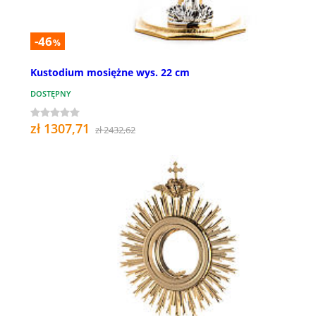
-46
%
Kustodium mosiężne wys. 22 cm
DOSTĘPNY
zł 1307,71
zł 2432,62