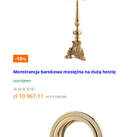
-10
%
Monstrancja barokowa mosiężna na dużą hostię
DOSTĘPNY
zł 10 967,11
zł 12 185,68