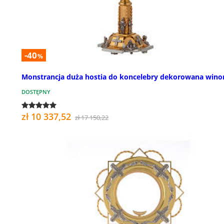
-40
%
Monstrancja duża hostia do koncelebry dekorowana wino
DOSTĘPNY
zł 10 337,52
zł 17 150,22