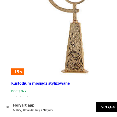
-15
%
Kustodium mosiądz stylizowane
DOSTĘPNY
zł 2374,63
zł 2793,68
Holyart app
ŚCIĄGNI
Odkryj teraz aplikację Holyart