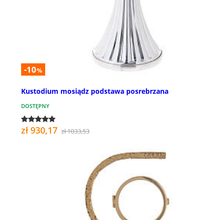
-10
%
Kustodium mosiądz podstawa posrebrzana
DOSTĘPNY
zł 930,17
zł 1033,53