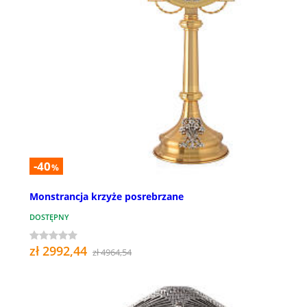
-40
%
Monstrancja krzyże posrebrzane
DOSTĘPNY
zł 2992,44
zł 4964,54