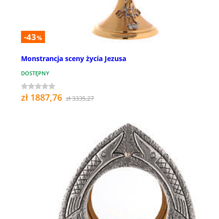
-43
%
Monstrancja sceny życia Jezusa
DOSTĘPNY
zł 1887,76
zł 3335,27