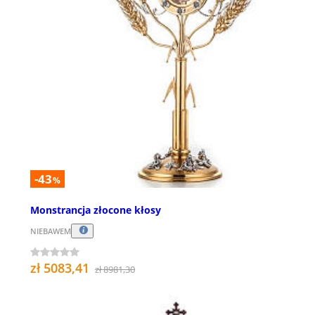
-43
%
Monstrancja złocone kłosy
NIEBAWEM
zł 5083,41
zł 8981,30