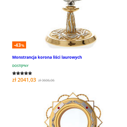
-43
%
Monstrancja korona liści laurowych
DOSTĘPNY
zł 2041,03
zł 3606,06