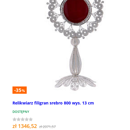
-35
%
Relikwiarz filigran srebro 800 wys. 13 cm
DOSTĘPNY
zł 1346,52
zł 2071,57