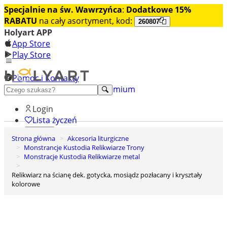
Specjalnie na św. Wawrzyńca
:
Dodatkowe 15%
RABATU
na cały asortyment, kod:
260807
Holyart APP
App Store
Play Store
Pomoc i Kontakty
+48 222 922 860
Odkryj premium
Login
Lista życzeń
Strona główna
Akcesoria liturgiczne
0
Monstrancje Kustodia Relikwiarze Trony
Koszyk
Monstracje Kustodia Relikwiarze metal
Relikwiarz na ścianę dek. gotycka, mosiądz pozłacany i kryształy
kolorowe