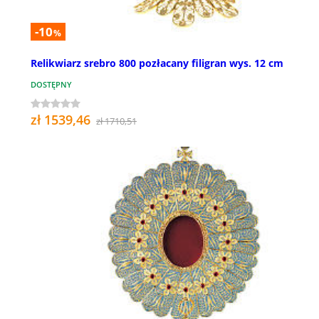
-10
%
Relikwiarz srebro 800 pozłacany filigran wys. 12 cm
DOSTĘPNY
zł 1539,46
zł 1710,51