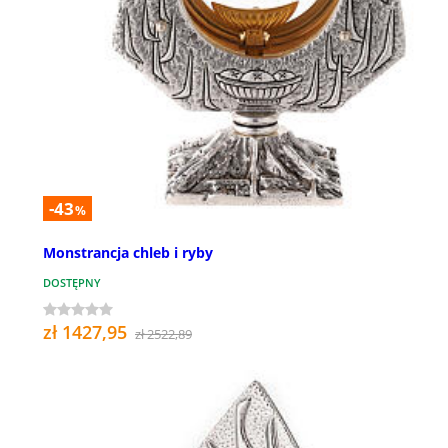
-43
%
Monstrancja chleb i ryby
DOSTĘPNY
zł 1427,95
zł 2522,89