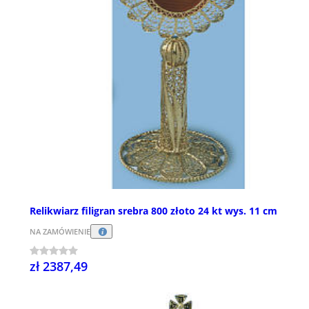
Relikwiarz filigran srebra 800 złoto 24 kt wys. 11 cm
NA ZAMÓWIENIE
zł 2387,49