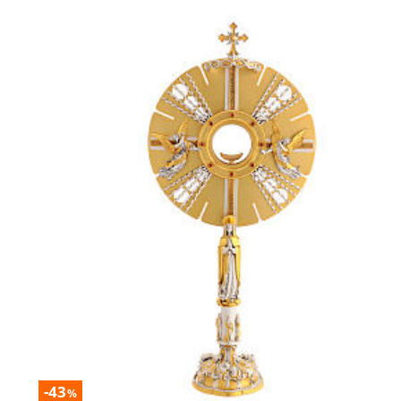
-43
%