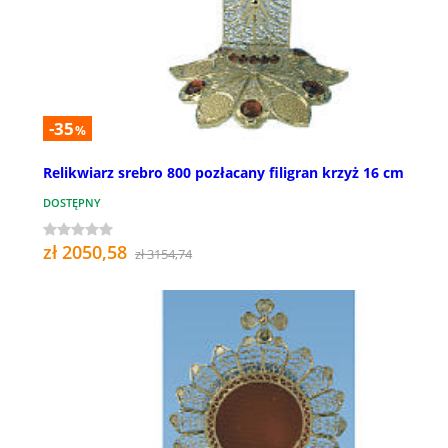
-35
%
Relikwiarz srebro 800 pozłacany filigran krzyż 16 cm
DOSTĘPNY
zł 2050,58
zł 3154,74