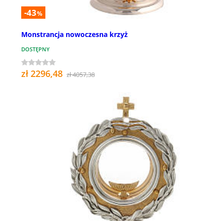
-43
%
Monstrancja nowoczesna krzyż
DOSTĘPNY
zł 2296,48
zł 4057,38