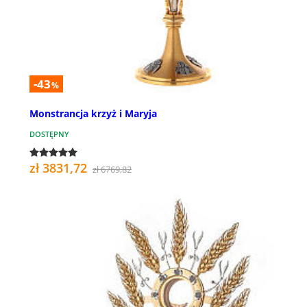
-43
%
Monstrancja krzyż i Maryja
DOSTĘPNY
zł 3831,72
zł 6769,82