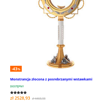
-43
%
Monstrancja złocona z posrebrzanymi wstawkami
DOSTĘPNY
zł 2528,93
zł 4468,08