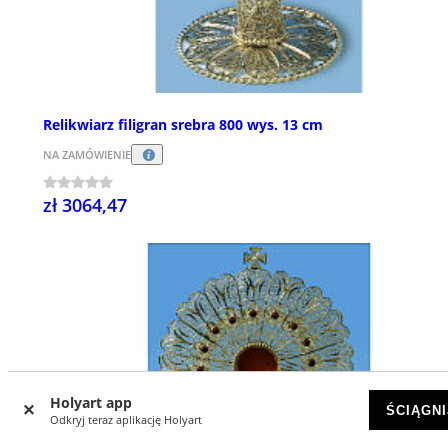
Relikwiarz filigran srebra 800 wys. 13 cm
NA ZAMÓWIENIE
zł 3064,47
Holyart app
ŚCIĄGNI
Odkryj teraz aplikację Holyart