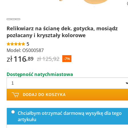
Relikwiarz na ścianę dek. gotycka, mosiądz
pozłacany i kryształy kolorowe
5
Model:
OS000587
zł
116
zł 125,92
,89
-7%
Dostępność natychmiastowa
DODAJ DO KOSZYKA
Chciałbym otrzymać darmową wysyłkę dla tego
artykułu