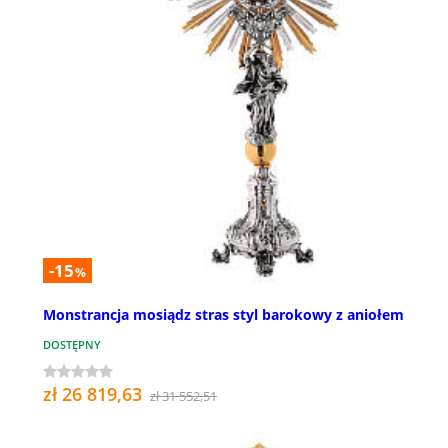
-15
%
Monstrancja mosiądz stras styl barokowy z aniołem
DOSTĘPNY
zł 26 819,63
zł 31 552,51