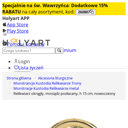
Specjalnie na św. Wawrzyńca
:
Dodatkowe 15%
RABATU
na cały asortyment, kod:
260807
Holyart APP
App Store
Play Store
Pomoc i Kontakty
+48 222 922 860
Odkryj premium
Login
Lista życzeń
Strona główna
Akcesoria liturgiczne
0
Monstrancje Kustodia Relikwiarze Trony
Koszyk
Monstracje Kustodia Relikwiarze metal
Relikwiarz okrągły, mosiądz pozłacany, h 15 cm, nowoczesny