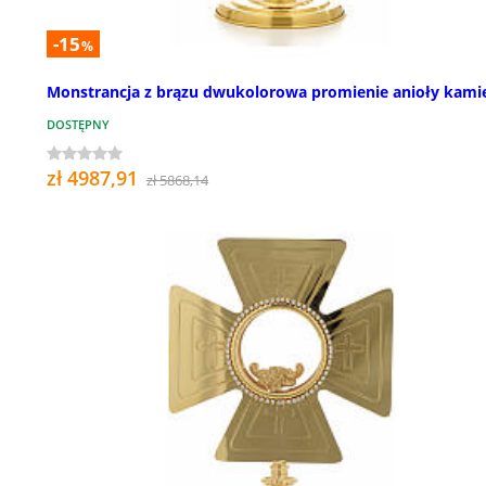
-15
%
Monstrancja z brązu dwukolorowa promienie anioły kami
DOSTĘPNY
zł 4987,91
zł 5868,14