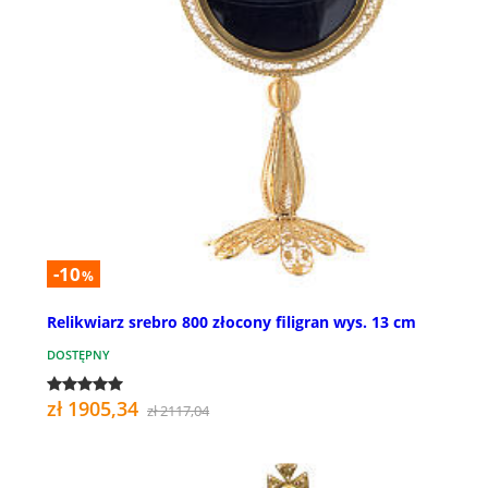
-10
%
Relikwiarz srebro 800 złocony filigran wys. 13 cm
DOSTĘPNY
zł 1905,34
zł 2117,04