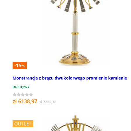
-15
%
Monstrancja z brązu dwukolorwego promienie kamienie
DOSTĘPNY
zł 6138,97
zł 7222,32
OUTLET