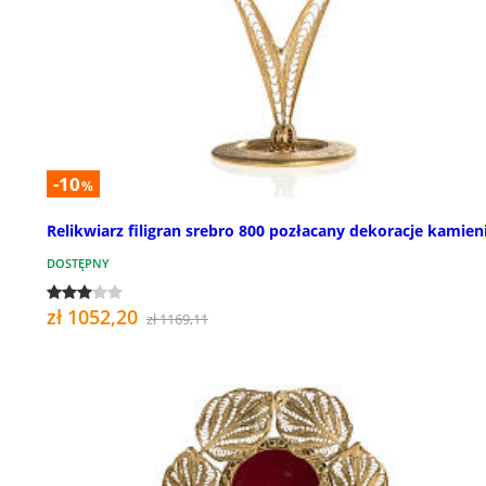
-10
%
Relikwiarz filigran srebro 800 pozłacany dekoracje kamien
DOSTĘPNY
zł 1052,20
zł 1169,11