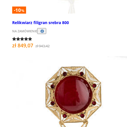
-10
%
Relikwiarz filigran srebra 800
NA ZAMÓWIENIE
zł 849,07
zł 943,42