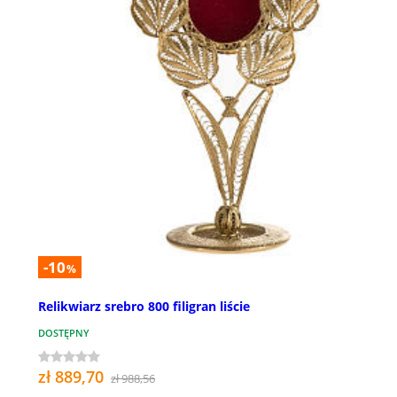
-10
%
Relikwiarz srebro 800 filigran liście
DOSTĘPNY
zł 889,70
zł 988,56