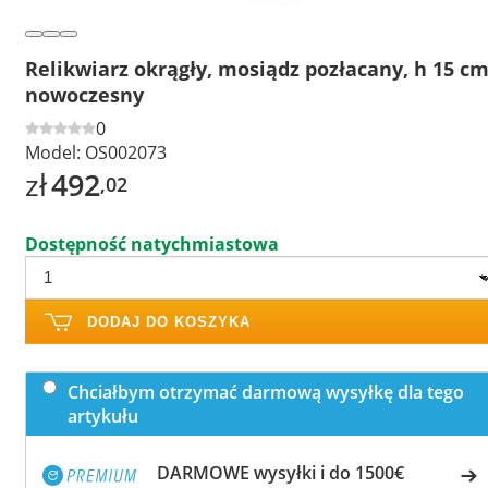
Relikwiarz okrągły, mosiądz pozłacany, h 15 cm
nowoczesny
0
Model:
OS002073
zł
492
,02
Dostępność natychmiastowa
DODAJ DO KOSZYKA
Chciałbym otrzymać darmową wysyłkę dla tego
artykułu
DARMOWE wysyłki i do 1500€