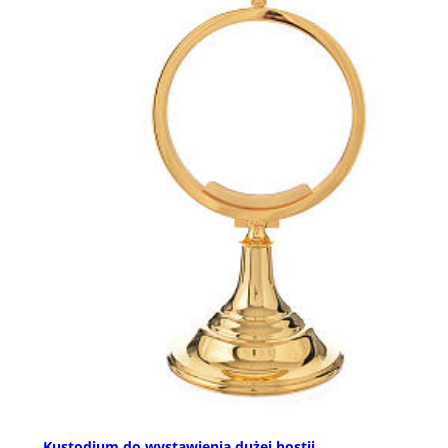
Kustodium do wystawienia dużej hostii