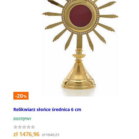
-20
%
Relikwiarz słońce średnica 6 cm
DOSTĘPNY
zł 1476,96
zł 1846,21