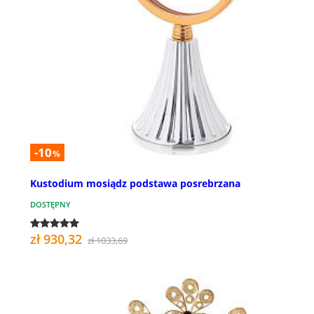
-10
%
Kustodium mosiądz podstawa posrebrzana
DOSTĘPNY
zł 930,32
zł 1033,69