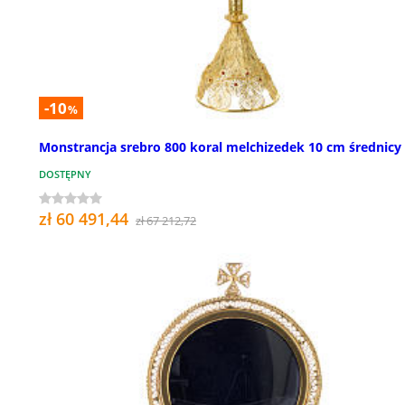
-10
%
Monstrancja srebro 800 koral melchizedek 10 cm średnicy
DOSTĘPNY
zł 60 491,44
zł 67 212,72