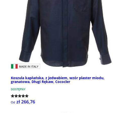
MADE IN ITALY
Koszula kapłańska, z jedwabiem, wzór plaster miodu,
granatowa, Długi Rękaw, Cococler
DOSTĘPNY
zł 266,76
Od