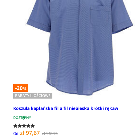
-20
%
RABATY ILOŚCIOWE
Koszula kapłańska fil a fil niebieska krótki rękaw
DOSTĘPNY
zł 97,67
zł 148,75
Od