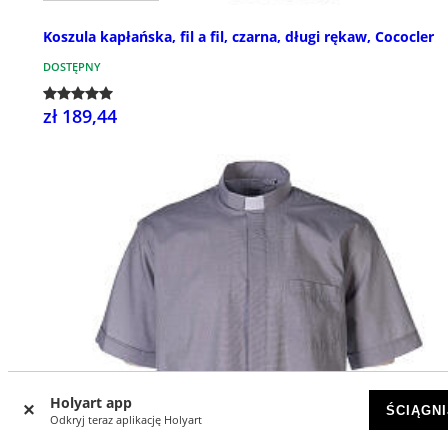
Koszula kapłańska, fil a fil, czarna, długi rękaw, Cococler
DOSTĘPNY
zł 189,44
Holyart app
ŚCIĄGNI
Odkryj teraz aplikację Holyart