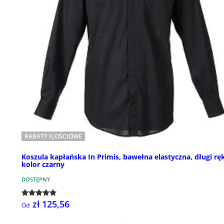
RABATY ILOŚCIOWE
Koszula kapłańska In Primis, bawełna elastyczna, długi rę
kolor czarny
DOSTĘPNY
zł 125,56
Od