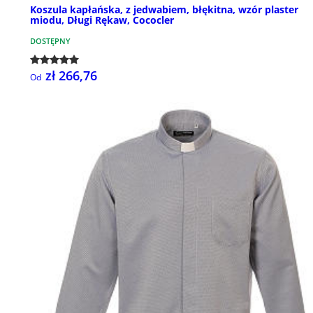
Koszula kapłańska, z jedwabiem, błękitna, wzór plaster
miodu, Długi Rękaw, Cococler
DOSTĘPNY
zł 266,76
Od