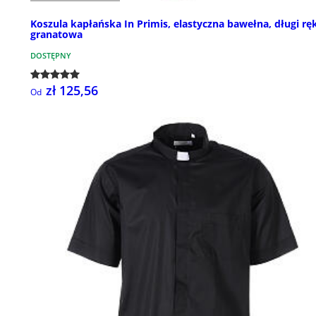
Koszula kapłańska In Primis, elastyczna bawełna, długi rę
granatowa
DOSTĘPNY
zł 125,56
Od