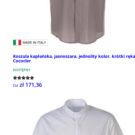
MADE IN ITALY
Koszula kapłańska, jasnoszara, jednolity kolor, krótki ręk
Cococler
DOSTĘPNY
zł 171,36
Od