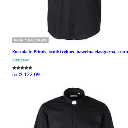
RABATY ILOŚCIOWE
Koszula In Primis, krótki rękaw, bawełna elastyczna, czar
DOSTĘPNY
zł 122,09
Od