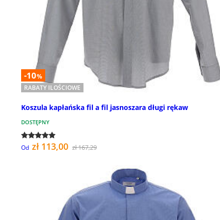
-10
%
RABATY ILOŚCIOWE
Koszula kapłańska fil a fil jasnoszara długi rękaw
DOSTĘPNY
zł 113,00
zł 167,29
Od