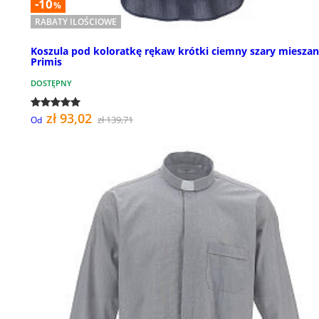
-10
%
RABATY ILOŚCIOWE
Koszula pod koloratkę rękaw krótki ciemny szary mieszan
Primis
DOSTĘPNY
zł 93,02
zł 139,71
Od