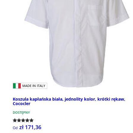
MADE IN ITALY
Koszula kapłańska biała, jednolity kolor, krótki rękaw,
Cococler
DOSTĘPNY
zł 171,36
Od