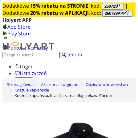
Dodatkowe
15% rabatu na STRONIE
, kod:
|
260729
Dodatkowe
20% rabatu w APLIKACJI
, kod:
260729APP
Holyart APP
App Store
Play Store
Pomoc i Kontakty
+48 222 922 860
Odkryj premium
Login
Lista życzeń
Strona główna
Akcesoria liturgiczne
Odzież duchowieństwa
0
Koszule kapłańskie
Koszyk
Koszula kapłańska, fil a fil, czarna, długi rękaw, Cococler