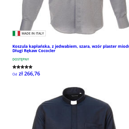
MADE IN ITALY
Koszula kapłańska, z jedwabiem, szara, wzór plaster miod
Długi Rękaw Cococler
DOSTĘPNY
zł 266,76
Od