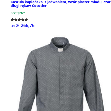
Koszula kapłańska, z jedwabiem, wzór plaster miodu, czar
długi rękaw Cococler
DOSTĘPNY
zł 266,76
Od