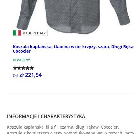
MADE IN ITALY
Koszula kapłańska, tkanina wzór krzyży, szara, Długi Ręk
Cococler
DOSTĘPNY
zł 221,54
Od
INFORMACJE I CHARAKTERYSTYKA
Koszula kapłańska, fil a fil, czarna, długi rękaw, Cococler.
Koszula z kołnierzem clergy, wypodukowana we Włoszech, łącz